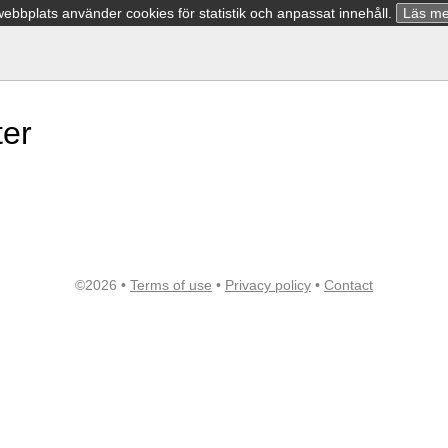
bbplats använder cookies för statistik och anpassat innehåll.
Läs me
ter
©2026 •
Terms of use
•
Privacy policy
•
Contact