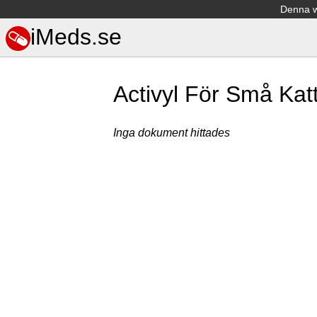
Denna we
iMeds.se
Activyl För Små Kat
Inga dokument hittades