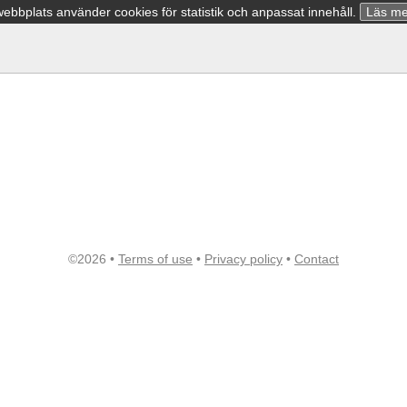
bbplats använder cookies för statistik och anpassat innehåll.
Läs me
©2026 •
Terms of use
•
Privacy policy
•
Contact