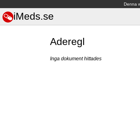
Denna we
iMeds.se
Aderegl
Inga dokument hittades