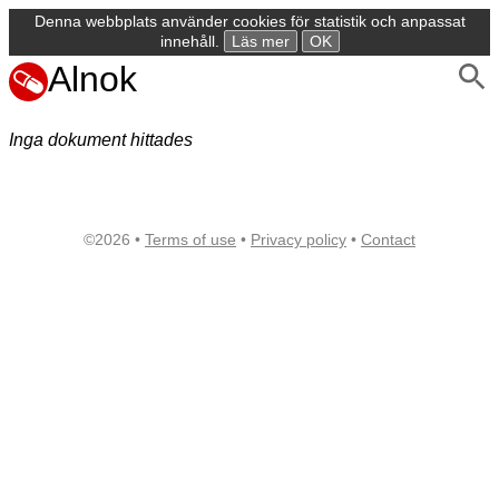
Denna webbplats använder cookies för statistik och anpassat
innehåll.
Läs mer
OK
Alnok
Inga dokument hittades
©2026 •
Terms of use
•
Privacy policy
•
Contact