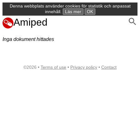
Denna webbplats använder cookies för statistik och anpassat
innehåll.
Läs mer
OK
Amiped
Inga dokument hittades
©2026 •
Terms of use
•
Privacy policy
•
Contact