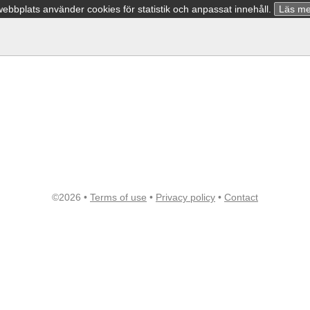
bbplats använder cookies för statistik och anpassat innehåll.
Läs me
©2026 •
Terms of use
•
Privacy policy
•
Contact