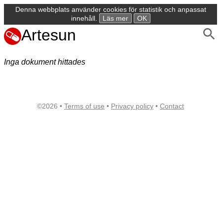
Denna webbplats använder cookies för statistik och anpassat
innehåll.
Läs mer
OK
Artesun
Inga dokument hittades
©2026 •
Terms of use
•
Privacy policy
•
Contact