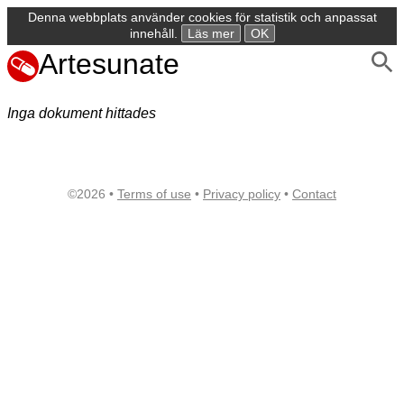
Denna webbplats använder cookies för statistik och anpassat
innehåll.
Läs mer
OK
Artesunate
Inga dokument hittades
©2026 •
Terms of use
•
Privacy policy
•
Contact