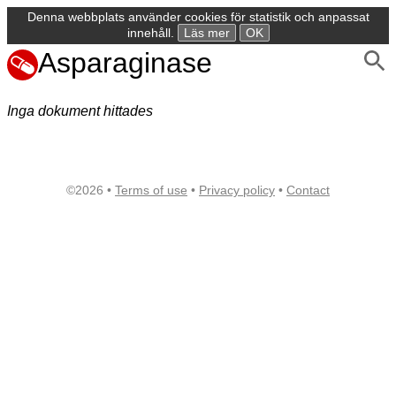
Denna webbplats använder cookies för statistik och anpassat
innehåll.
Läs mer
OK
Asparaginase
Inga dokument hittades
©2026 •
Terms of use
•
Privacy policy
•
Contact