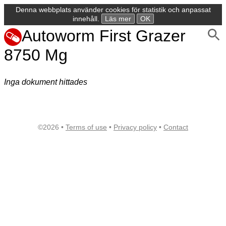
Denna webbplats använder cookies för statistik och anpassat
innehåll.
Läs mer
OK
Autoworm First Grazer
8750 Mg
Inga dokument hittades
©2026 •
Terms of use
•
Privacy policy
•
Contact