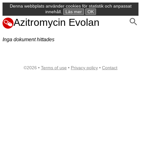
Denna webbplats använder cookies för statistik och anpassat
innehåll.
Läs mer
OK
Azitromycin Evolan
Inga dokument hittades
©2026 •
Terms of use
•
Privacy policy
•
Contact