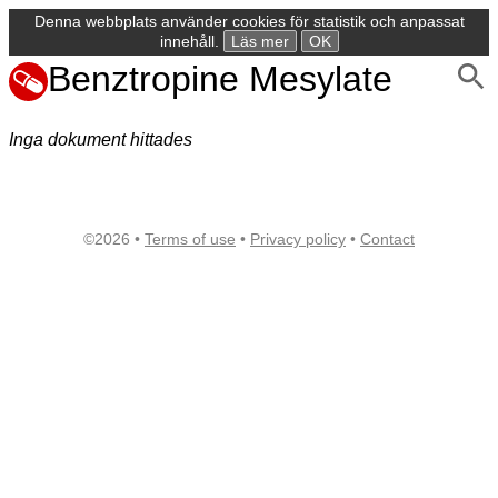
Denna webbplats använder cookies för statistik och anpassat
innehåll.
Läs mer
OK
Benztropine Mesylate
Inga dokument hittades
©2026 •
Terms of use
•
Privacy policy
•
Contact