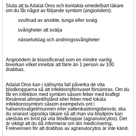
Sluta att ta Adalat Oros och kontakta omedelbart läkare
om du får något av följande symtom (angioödem):
svullnad av ansikte, tunga eller svalg
svårigheter att svälja
nässelutslag och andningssvårigheter
Angioödem är klassificerad som en mindre vanlig
biverkan vilket innebär att färre än 1 person av 100
drabbas.
Adalat Oros kan i sällsynta fall påverka de vita
blodkropparna så att infektionsförsvaret försämras. Om du
får en infektion med symtom såsom feber med kraftigt
försämrat allmäntillstånd eller feber med lokala
infektionssymtom såsom exempelvis ont i
halsen/svalget/munnen eller vattenkastningsbesvär, ska
du snarast uppsöka läkare så att man via blodprov kan
utesluta en brist på vita blodkroppar (agranulocytos). Det
är viktigt att du då informerar om din medicinering.
Frekvensen för att drabbas av agranulocytos är inte känd.