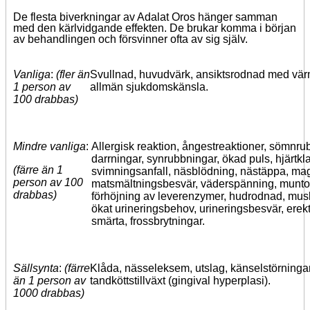
De flesta biverkningar av Adalat Oros hänger samman
med den kärlvidgande effekten. De brukar komma i början
av behandlingen och försvinner ofta av sig själv.
Vanliga
:
(fler än
Svullnad, huvudvärk, ansiktsrodnad med vär
1 person av
allmän sjukdomskänsla.
100 drabbas)
Mindre vanliga
:
Allergisk reaktion, ångestreaktioner, sömnrub
darrningar, synrubbningar, ökad puls, hjärtkla
(färre än 1
svimningsanfall, näsblödning, nästäppa, ma
person av 100
matsmältningsbesvär, väderspänning, munto
drabbas)
förhöjning av leverenzymer, hudrodnad, mus
ökat urineringsbehov, urineringsbesvär, erekt
smärta, frossbrytningar.
Sällsynta
:
(färre
Klåda, nässeleksem, utslag, känselstörningar
än 1 person av
tandköttstillväxt (gingival hyperplasi).
1000 drabbas)