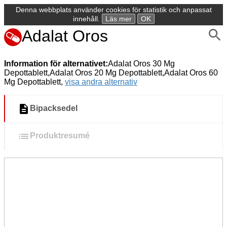
Denna webbplats använder cookies för statistik och anpassat
innehåll.
Läs mer
OK
Adalat Oros
Information för alternativet:
Adalat Oros 30 Mg
Depottablett,Adalat Oros 20 Mg Depottablett,Adalat Oros 60
Mg Depottablett,
visa andra alternativ
Bipacksedel
Produktresumé