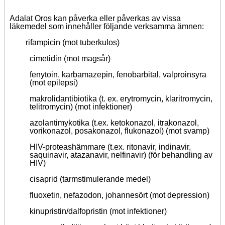
Adalat Oros kan påverka eller påverkas av vissa
läkemedel som innehåller följande verksamma ämnen:
rifampicin (mot tuberkulos)
cimetidin (mot magsår)
fenytoin, karbamazepin, fenobarbital, valproinsyra
(mot epilepsi)
makrolidantibiotika (t. ex. erytromycin, klaritromycin,
telitromycin) (mot infektioner)
azolantimykotika (t.ex. ketokonazol, itrakonazol,
vorikonazol, posakonazol, flukonazol) (mot svamp)
HIV-proteashämmare (t.ex. ritonavir, indinavir,
saquinavir, atazanavir, nelfinavir) (för behandling av
HIV)
cisaprid (tarmstimulerande medel)
fluoxetin, nefazodon, johannesört (mot depression)
kinupristin/dalfopristin (mot infektioner)