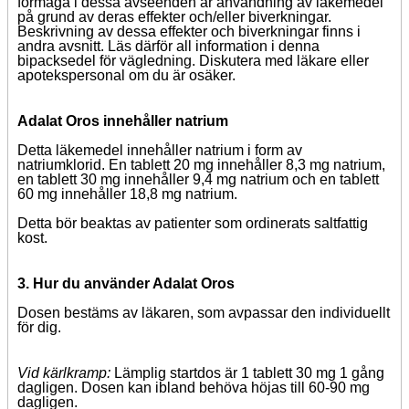
förmåga i dessa avseenden är användning av läkemedel
på grund av deras effekter och/eller biverkningar.
Beskrivning av dessa effekter och biverkningar finns i
andra avsnitt. Läs därför all information i denna
bipacksedel för vägledning. Diskutera med läkare eller
apotekspersonal om du är osäker.
Adalat Oros innehåller natrium
Detta läkemedel innehåller natrium i form av
natriumklorid. En tablett 20 mg innehåller 8,3 mg natrium,
en tablett 30 mg innehåller 9,4 mg natrium och en tablett
60 mg innehåller 18,8 mg natrium.
Detta bör beaktas av patienter som ordinerats saltfattig
kost.
3. Hur du använder Adalat Oros
Dosen bestäms av läkaren, som avpassar den individuellt
för dig.
Vid kärlkramp:
Lämplig startdos är 1 tablett 30 mg 1 gång
dagligen. Dosen kan ibland behöva höjas till 60-90 mg
dagligen.