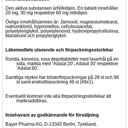
Den aktiva substansen är
Nifedipin. En tablett innehåller
20 mg, 30 mg respektive 60 mg nifedipin.
Övriga innehållsämnen är: Järnoxid, magnesiumstearat,
natriumklorid, hypromellos, cellulosaacetat,
polyetylenglykol, polyetylenoxid, hydroxipropylcellulosa,
titandioxid och propylenglykol.
Läkemedlets utseende och förpackningsstorlekar
Runda, konvexa, rosa depottabletter med laserhål på en
sida, märkta med ’Adalat 20’, Adalat 30’ respektive
’Adalat 60’.
Samtliga styrkor har blisterförpackningar på 28 st och 98
st samt endosförpackning 49 st (49x1).
Eventuellt kommer inte alla förpackningsstorlekar att
marknadsföras.
Innehavare av godkännande för försäljning
Bayer Pharma AG, D-13342 Berlin, Tyskland.