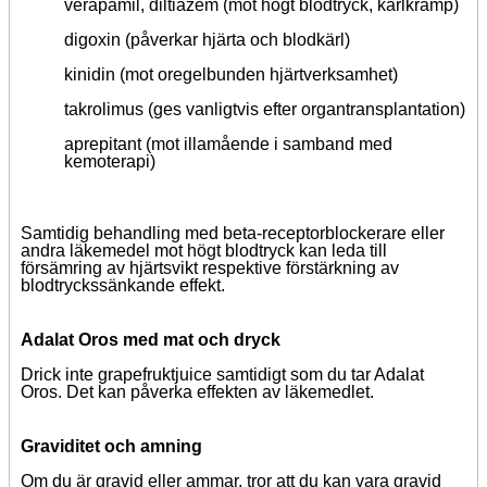
verapamil, diltiazem (mot högt blodtryck, kärlkramp)
digoxin (påverkar hjärta och blodkärl)
kinidin (mot oregelbunden hjärtverksamhet)
takrolimus (ges vanligtvis efter organtransplantation)
aprepitant (mot illamående i samband med
kemoterapi)
Samtidig behandling med beta-receptorblockerare eller
andra läkemedel mot högt blodtryck kan leda till
försämring av hjärtsvikt respektive förstärkning av
blodtryckssänkande effekt.
Adalat Oros med mat och dryck
Drick inte grapefruktjuice samtidigt som du tar Adalat
Oros. Det kan påverka effekten av läkemedlet.
Graviditet och amning
Om du är gravid eller ammar, tror att du kan vara gravid