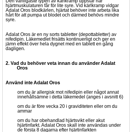
Den vanligaste typen av kärlkramp uppstår när
hjärtmuskulaturen får för lite syre. Vid kärlkramp vidgar
Adalat Oros blodkärlen, hjärtat behöver inte arbeta lika
hårt för att pumpa ut blodet och därmed behövs mindre
syre.
Adalat Oros är en ny sorts tabletter (depottabletter) av
nifedipin. Läkemedlet frisätts kontinuerligt och ger en
jämn effekt över hela dygnet med en tablett en gång
dagligen.
2. Vad du behöver veta innan du använder Adalat
Oros
Använd inte Adalat Oros
om du är allergisk mot nifedipin eller något annat
innehållsämne i detta läkemedel (anges i avsnitt 6)
om du är före vecka 20 i graviditeten eller om du
ammar
om du har obehandlad hjärtsvikt eller akut
hjärtinfarkt.
Adalat Oros skall inte användas under
de första 8 dagarna efter hjärtinfarkten