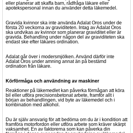
eller planerar att skaffa barn, rådfråga läkare eller
apotekspersonal innan du använder detta läkemedel.
Gravida kvinnor ska inte använda Adalat Oros under de
första 20 veckorna av graviditeten. Intag av Adalat Oros
ska undvikas av kvinnor som planerar graviditet eller är
gravida. Behandling under någon del av graviditeten ska
endast ske efter läkares ordination.
Adalat går över i modersmjölken. Använd därför inte
Adalat Oros under amning annat än på bestämd
ordination från läkare.
Körförmåga och användning av maskiner
Reaktioner på läkemedlet kan påverka förmågan att köra
bil eller utföra precisionsbetonat arbete, framför allt i
början av behandlingen, vid byte av läkemedel och i
kombination med alkohol.
Du är själv ansvarig för att bedöma om du är i kondition att
framföra motorfordon eller utföra arbete som kräver skärpt
vaksamhet. En av faktorerna som kan påverka din