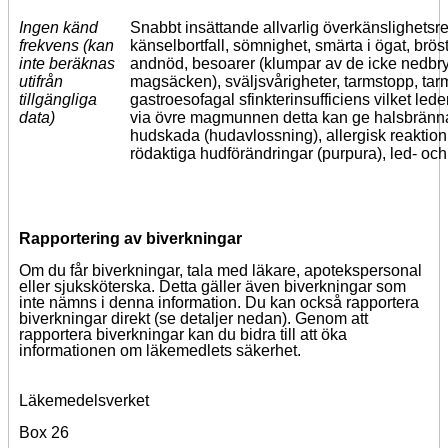
Ingen känd
Snabbt insättande allvarlig överkänslighetsre
frekvens (kan
känselbortfall, sömnighet, smärta i ögat, brös
inte beräknas
andnöd, besoarer (klumpar av de icke nedbryt
utifrån
magsäcken), sväljsvårigheter, tarmstopp, tarm
tillgängliga
gastroesofagal sfinkterinsufficiens vilket lede
data)
via övre magmunnen detta kan ge halsbränna, 
hudskada (hudavlossning), allergisk reaktion
rödaktiga hudförändringar (purpura), led- oc
Rapportering av biverkningar
Om du får biverkningar, tala med läkare, apotekspersonal
eller sjuksköterska. Detta gäller även biverkningar som
inte nämns i denna information. Du kan också rapportera
biverkningar direkt (se detaljer nedan). Genom att
rapportera biverkningar kan du bidra till att öka
informationen om läkemedlets säkerhet.
Läkemedelsverket
Box 26