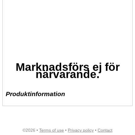
Marknadsförs ej för
närvarande.
Produktinformation
©2026 •
Terms of use
•
Privacy policy
•
Contact