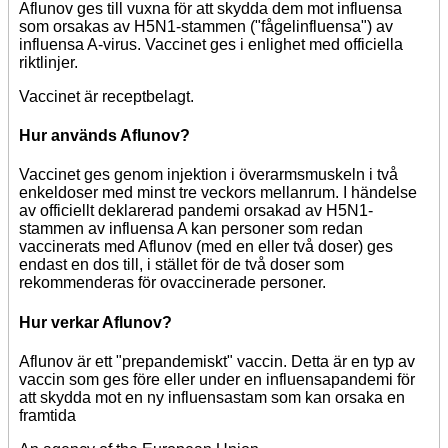
Aflunov ges till vuxna för att skydda dem mot influensa
som orsakas av H5N1-stammen ("fågelinfluensa") av
influensa A-virus. Vaccinet ges i enlighet med officiella
riktlinjer.
Vaccinet är receptbelagt.
Hur används Aflunov?
Vaccinet ges genom injektion i överarmsmuskeln i två
enkeldoser med minst tre veckors mellanrum. I händelse
av officiellt deklarerad pandemi orsakad av H5N1-
stammen av influensa A kan personer som redan
vaccinerats med Aflunov (med en eller två doser) ges
endast en dos till, i stället för de två doser som
rekommenderas för ovaccinerade personer.
Hur verkar Aflunov?
Aflunov är ett "prepandemiskt" vaccin. Detta är en typ av
vaccin som ges före eller under en influensapandemi för
att skydda mot en ny influensastam som kan orsaka en
framtida