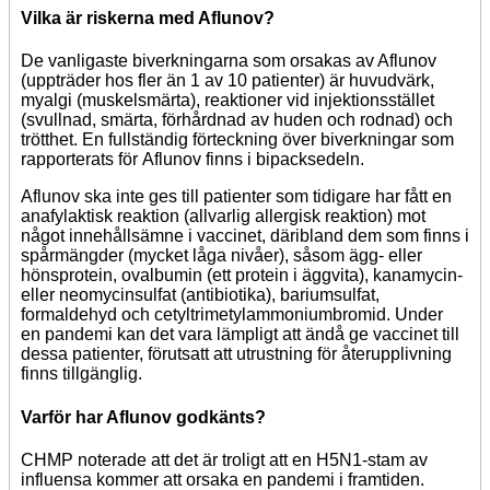
Vilka är riskerna med Aflunov?
De vanligaste biverkningarna som orsakas av Aflunov
(uppträder hos fler än 1 av 10 patienter) är huvudvärk,
myalgi (muskelsmärta), reaktioner vid injektionsstället
(svullnad, smärta, förhårdnad av huden och rodnad) och
trötthet. En fullständig förteckning över biverkningar som
rapporterats för Aflunov finns i bipacksedeln.
Aflunov ska inte ges till patienter som tidigare har fått en
anafylaktisk reaktion (allvarlig allergisk reaktion) mot
något innehållsämne i vaccinet, däribland dem som finns i
spårmängder (mycket låga nivåer), såsom ägg- eller
hönsprotein, ovalbumin (ett protein i äggvita), kanamycin-
eller neomycinsulfat (antibiotika), bariumsulfat,
formaldehyd och cetyltrimetylammoniumbromid. Under
en pandemi kan det vara lämpligt att ändå ge vaccinet till
dessa patienter, förutsatt att utrustning för återupplivning
finns tillgänglig.
Varför har Aflunov godkänts?
CHMP noterade att det är troligt att en H5N1-stam av
influensa kommer att orsaka en pandemi i framtiden.