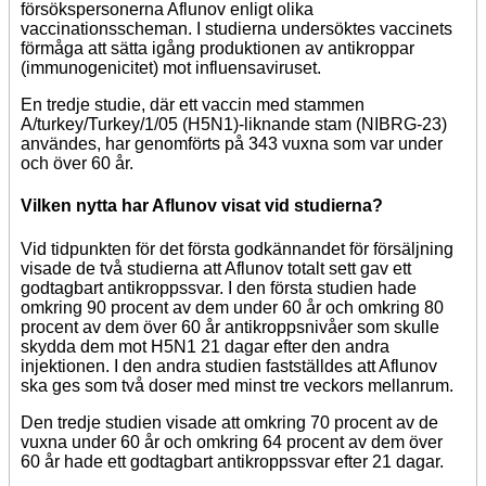
försökspersonerna Aflunov enligt olika
vaccinationsscheman. I studierna undersöktes vaccinets
förmåga att sätta igång produktionen av antikroppar
(immunogenicitet) mot influensaviruset.
En tredje studie, där ett vaccin med stammen
A/turkey/Turkey/1/05 (H5N1)-liknande stam (NIBRG-23)
användes, har genomförts på 343 vuxna som var under
och över 60 år.
Vilken nytta har Aflunov visat vid studierna?
Vid tidpunkten för det första godkännandet för försäljning
visade de två studierna att Aflunov totalt sett gav ett
godtagbart antikroppssvar. I den första studien hade
omkring 90 procent av dem under 60 år och omkring 80
procent av dem över 60 år antikroppsnivåer som skulle
skydda dem mot H5N1 21 dagar efter den andra
injektionen. I den andra studien fastställdes att Aflunov
ska ges som två doser med minst tre veckors mellanrum.
Den tredje studien visade att omkring 70 procent av de
vuxna under 60 år och omkring 64 procent av dem över
60 år hade ett godtagbart antikroppssvar efter 21 dagar.