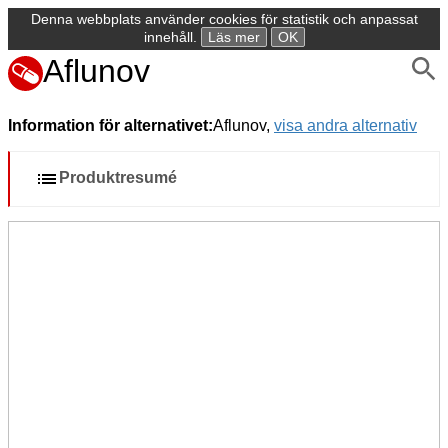
Denna webbplats använder cookies för statistik och anpassat
innehåll.
Läs mer
OK
Aflunov
Information för alternativet:
Aflunov,
visa andra alternativ
Produktresumé