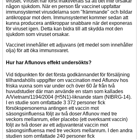
viruset. Viruset har först inaktiverats så att det inte orsakar
någon sjukdom. När en person får vaccinet uppfattar
immunsystemet virusdelarna som "främmande" och bildar
antikroppar mot dem. Immunsystemet kommer sedan att
kunna producera antikroppar snabbare när det exponeras
för viruset igen. Detta kan bidra till att skydda mot den
sjukdom som viruset orsakar.
Vaccinet innehåller ett adjuvans (ett medel som innehåller
olja) för att öka immunsvaret.
Hur har Aflunovs effekt undersökts?
Vid tidpunkten för det första godkännandet för försäljning
tillhandahölls uppgifter om vaccination med Aflunov hos
friska vuxna som var under och över 60 år från två
huvudstudier där man använde en stam som kallades
A/Vietnam/1194/2004 (H5N1)-liknande stam (NIBRG-14).
I en studie som omfattade 3 372 personer fick
försökspersonerna antingen ett vaccin mot
säsongsinfluensa följt av två doser Aflunov med tre
veckors mellanrum, eller placebo (ett overksamt vaccin)
följt av två doser av ett adjuvanterat vaccin mot
säsongsinfluensa med tre veckors mellanrum. I den andra
studien som omfattade 240 personer fick