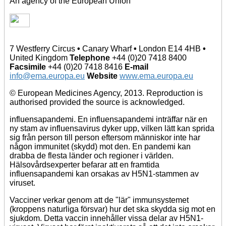
An agency of the European Union
7 Westferry Circus
•
Canary Wharf
•
London E14 4HB
•
United Kingdom
Telephone
+44 (0)20 7418 8400
Facsimile
+44 (0)20 7418 8416
E-mail
info@ema.europa.eu
Website
www.ema.europa.eu
© European Medicines Agency, 2013. Reproduction is
authorised provided the source is acknowledged.
influensapandemi. En influensapandemi inträffar när en
ny stam av influensavirus dyker upp, vilken lätt kan sprida
sig från person till person eftersom människor inte har
någon immunitet (skydd) mot den. En pandemi kan
drabba de flesta länder och regioner i världen.
Hälsovårdsexperter befarar att en framtida
influensapandemi kan orsakas av H5N1-stammen av
viruset.
Vacciner verkar genom att de "lär" immunsystemet
(kroppens naturliga försvar) hur det ska skydda sig mot en
sjukdom. Detta vaccin innehåller vissa delar av H5N1-