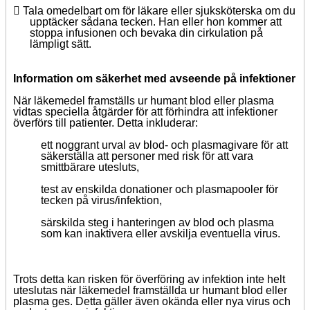
 Tala omedelbart om för läkare eller sjuksköterska om du
upptäcker sådana tecken. Han eller hon kommer att
stoppa infusionen och bevaka din cirkulation på
lämpligt sätt.
Information om säkerhet med avseende på infektioner
När läkemedel framställs ur humant blod eller plasma
vidtas speciella åtgärder för att förhindra att infektioner
överförs till patienter. Detta inkluderar:
ett noggrant urval av blod- och plasmagivare för att
säkerställa att personer med risk för att vara
smittbärare utesluts,
test av enskilda donationer och plasmapooler för
tecken på virus/infektion,
särskilda steg i hanteringen av blod och plasma
som kan inaktivera eller avskilja eventuella virus.
Trots detta kan risken för överföring av infektion inte helt
uteslutas när läkemedel framställda ur humant blod eller
plasma ges. Detta gäller även okända eller nya virus och