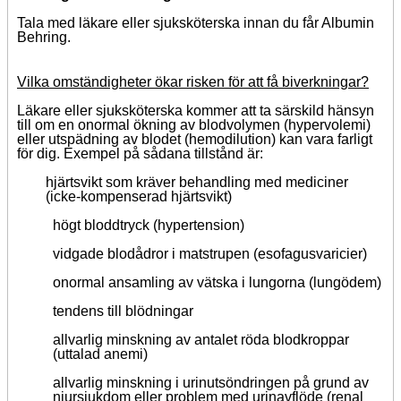
Tala med läkare eller sjuksköterska innan du får Albumin
Behring.
Vilka omständigheter ökar risken för att få biverkningar?
Läkare eller sjuksköterska kommer att ta särskild hänsyn
till om en onormal ökning av blodvolymen (hypervolemi)
eller utspädning av blodet (hemodilution) kan vara farligt
för dig. Exempel på sådana tillstånd är:
hjärtsvikt som kräver behandling med mediciner
(icke-kompenserad hjärtsvikt)
högt bloddtryck (hypertension)
vidgade blodådror i matstrupen (esofagusvaricier)
onormal ansamling av vätska i lungorna (lungödem)
tendens till blödningar
allvarlig minskning av antalet röda blodkroppar
(uttalad anemi)
allvarlig minskning i urinutsöndringen på grund av
njursjukdom eller problem med urinavflöde (renal