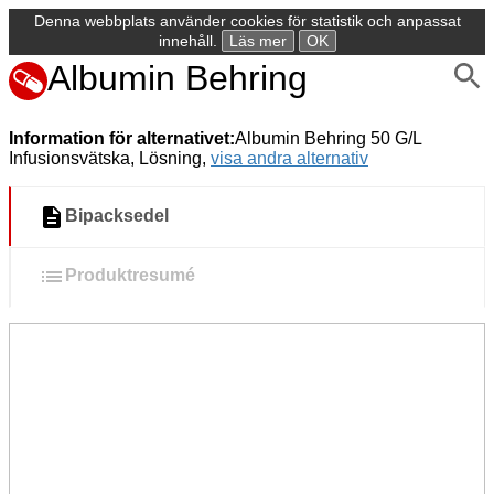
Denna webbplats använder cookies för statistik och anpassat
innehåll.
Läs mer
OK
Albumin Behring
Information för alternativet:
Albumin Behring 50 G/L
Infusionsvätska, Lösning,
visa andra alternativ
Bipacksedel
Produktresumé