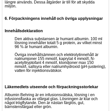
längre används. Dessa åtgärder är till för att skydda
miljön.
6. Förpackningens innehåll och övriga upplysningar
Innehållsdeklaration
Den aktiva substansen är humant albumin. 100 ml
lösning innehåller totalt 5 g protein, av vilket minst
96 % är humant albumin.
Övriga innehållsämnen och elektrolytinnehåll är
natriumjoner 155 mmol/l, kaprylat 4 mmol/l, N-
acetyltryptofant 4 mmol/l, kloridjoner max 150
mmol/l, saltsyra eller natriumhydroxid (pH-justering),
vatten för injektionsvätskor.
Läkemedlets utseende och förpackningsstorlekar
Albumin Behring är en infusionsvätska, lösning i en
infusionsflaska av ofärgat glas. Lösningen är klar och
något trögflytande. Den är nästan färglös, gul,
bärnstensfärgad eller grön.