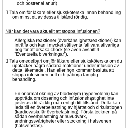
och postrenal anuri)
 Tala om för läkare eller sjuksköterska innan behandling
om minst ett av dessa tillstånd rör dig.
När kan det vara aktuellt att stoppa infusionen?
Allergiska reaktioner (överkänslighetsreaktioner) kan
inträffa och kan i mycket sällsynta fall vara allvarliga
nog för att orsaka chock (se även avsnitt 4
”Eventuella biverkningar”).
 Tala omedelbart om för läkare eller sjuksköterska om du
upptäcker några sådana reaktioner under infusion av
detta läkemedel. Han eller hon kommer besluta att
stoppa infusionen helt och påbörja lämplig
behandling.
En onormal ökning av blodvolym (hypervolemi) kan
uppträda om dosering och infusionshastighet inte
justeras i tillräcklig mån enligt ditt tillstånd. Detta kan
leda till en överbelastning av hjärtat och cirkulationen
(kardiovaskulär överbelastning). Första tecknen på
sådan överbelastning är huvudvärk,
andningssvårigheter eller stockning i halsvenen
(halsvenstas).