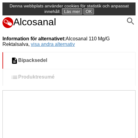
Denna webbplats använder cookies för statistik och anpassat
innehåll.
Läs mer
OK
Alcosanal
Information för alternativet:
Alcosanal 110 Mg/G
Rektalsalva,
visa andra alternativ
Bipacksedel
Produktresumé