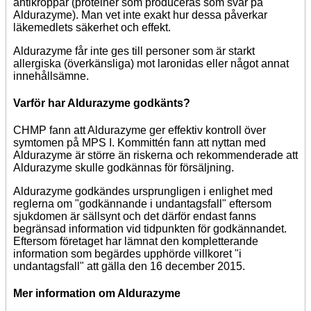
antikroppar (proteiner som produceras som svar på
Aldurazyme). Man vet inte exakt hur dessa påverkar
läkemedlets säkerhet och effekt.
Aldurazyme får inte ges till personer som är starkt
allergiska (överkänsliga) mot laronidas eller något annat
innehållsämne.
Varför har Aldurazyme godkänts?
CHMP fann att Aldurazyme ger effektiv kontroll över
symtomen på MPS I. Kommittén fann att nyttan med
Aldurazyme är större än riskerna och rekommenderade att
Aldurazyme skulle godkännas för försäljning.
Aldurazyme godkändes ursprungligen i enlighet med
reglerna om "godkännande i undantagsfall" eftersom
sjukdomen är sällsynt och det därför endast fanns
begränsad information vid tidpunkten för godkännandet.
Eftersom företaget har lämnat den kompletterande
information som begärdes upphörde villkoret "i
undantagsfall" att gälla den 16 december 2015.
Mer information om Aldurazyme