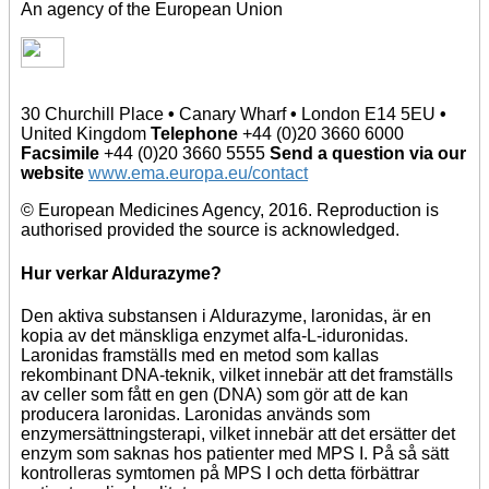
An agency of the European Union
30 Churchill Place
•
Canary Wharf
•
London E14 5EU
•
United Kingdom
Telephone
+44 (0)20 3660 6000
Facsimile
+44 (0)20 3660 5555
Send a question via our
website
www.ema.europa.eu/contact
© European Medicines Agency, 2016. Reproduction is
authorised provided the source is acknowledged.
Hur verkar Aldurazyme?
Den aktiva substansen i Aldurazyme, laronidas, är en
kopia av det mänskliga enzymet alfa-L-iduronidas.
Laronidas framställs med en metod som kallas
rekombinant DNA-teknik, vilket innebär att det framställs
av celler som fått en gen (DNA) som gör att de kan
producera laronidas. Laronidas används som
enzymersättningsterapi, vilket innebär att det ersätter det
enzym som saknas hos patienter med MPS I. På så sätt
kontrolleras symtomen på MPS I och detta förbättrar