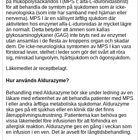
på mukopolysackaridos I (MPS I; alfa-L-iduronidasbrist)
för att behandla de symtom på sjukdomen som är icke-
neurologiska (som inte har samband med hjärnan eller
nerverna). MPS I är en sällsynt ärftlig sjukdom där
aktiviteten hos enzymet alfa-L-iduronidas är mycket lägre
än normalt. Detta betyder att ämnen som kallas
glykosaminoglykaner (GAG) inte bryts ned av enzymet
utan ansamlas i de flesta av kroppens organ och skadar
dem. De icke-neurologiska symtomen av MPS I kan vara
förstorad lever, stelhet i leder som gör det svårt att röra
sig, minskad lungvolym, hjärtsjukdom och ögonsjukdom.
Läkemedlet är receptbelagt.
Hur används Aldurazyme?
Behandling med Aldurazyme bör ske under ledning av en
läkare med erfarenhet av att behandla patienter med MPS
I eller andra ärftliga metaboliska sjukdomar. Aldurazyme
ska ges på ett sjukhus eller en klinik där det finns
återupplivningsutrustning. Patienterna kan behöva ges
vissa läkemedel före infusionen för att förhindra en
allergisk reaktion. Aldurazyme ges en gång i veckan som
en infusion i en ven. Det är avsett för långtidsbehandling.