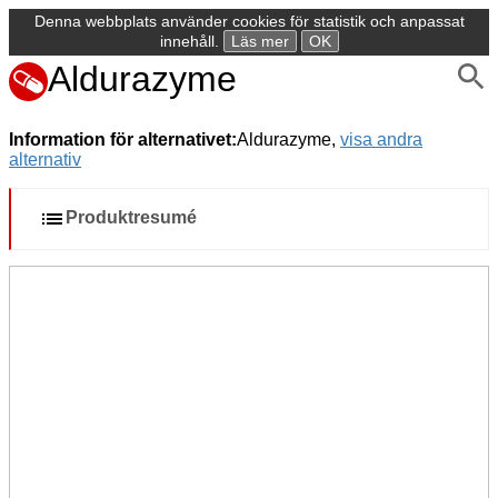
Denna webbplats använder cookies för statistik och anpassat
innehåll.
Läs mer
OK
Aldurazyme
Information för alternativet:
Aldurazyme,
visa andra
alternativ
Produktresumé