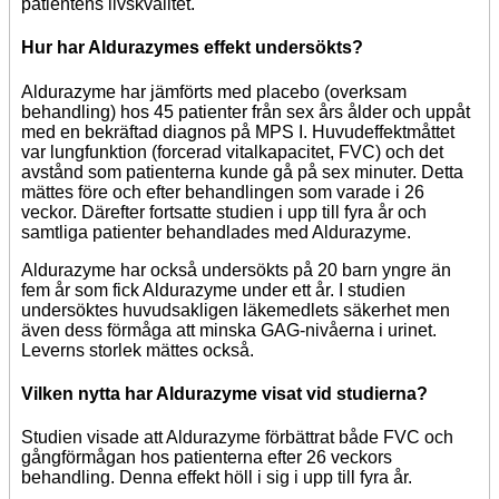
patientens livskvalitet.
Hur har Aldurazymes effekt undersökts?
Aldurazyme har jämförts med placebo (overksam
behandling) hos 45 patienter från sex års ålder och uppåt
med en bekräftad diagnos på MPS I. Huvudeffektmåttet
var lungfunktion (forcerad vitalkapacitet, FVC) och det
avstånd som patienterna kunde gå på sex minuter. Detta
mättes före och efter behandlingen som varade i 26
veckor. Därefter fortsatte studien i upp till fyra år och
samtliga patienter behandlades med Aldurazyme.
Aldurazyme har också undersökts på 20 barn yngre än
fem år som fick Aldurazyme under ett år. I studien
undersöktes huvudsakligen läkemedlets säkerhet men
även dess förmåga att minska GAG-nivåerna i urinet.
Leverns storlek mättes också.
Vilken nytta har Aldurazyme visat vid studierna?
Studien visade att Aldurazyme förbättrat både FVC och
gångförmågan hos patienterna efter 26 veckors
behandling. Denna effekt höll i sig i upp till fyra år.