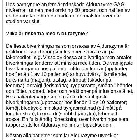
Hos barn yngre än fem år minskade Aldurazyme GAG-
nivåerna i urinen med omkring 60 procent och hälften av
de behandlade barnen hade en normalstor lever när
studien var slut.
Vilka är riskerna med Aldurazyme?
De flesta biverkningarna som orsakas av Aldurazyme är
reaktioner som beror på infusionen snarare än på
läkemedlet i sig. Vissa av dessa är allvarliga men antalet
biverkningar tenderar att minska med tiden. De vanligaste
biverkningarna hos patienter äldre än fem år (uppträder
hos fler än 1 av 10 patienter) är huvudvärk, illamående,
buksmärta (magont), utslag, artropati (skador på
lederna), artralgi (ledsmärta), ryggsmärta, smärta i händer
och fötter, rodnad, feber och reaktioner på infusionsstället.
Hos patienter yngre än fem år är de vanligaste
biverkningarna (uppträder hos fler än 1 av 10 patienter)
förhöjt blodtryck, minskad syrgasmättnad (ett mått på
lungfunktion), takykardi (snabb hjärtrytm), feber och
frossa. En fullständig förteckning över biverkningar som
rapporterats för Aldurazyme finns i bipacksedeln.
Nästan alla patienter som får Aldurazyme utvecklar