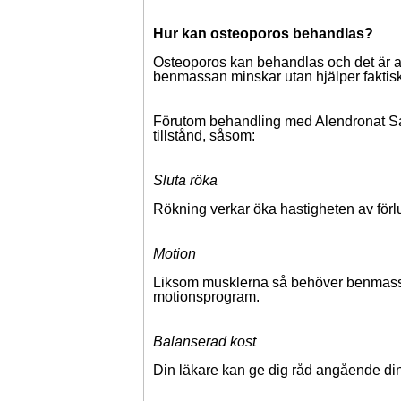
Hur kan osteoporos behandlas?
Osteoporos kan behandlas och det är ald
benmassan minskar utan hjälper faktiskt
Förutom behandling med Alendronat Sando
tillstånd, såsom:
Sluta röka
Rökning verkar öka hastigheten av förl
Motion
Liksom musklerna så behöver benmassan 
motionsprogram.
Balanserad kost
Din läkare kan ge dig råd angående din k