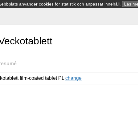
bbplats använder cookies för statistik och anpassat innehåll.
Läs me
Veckotablett
resumé
otablett film-coated tablet PL
change