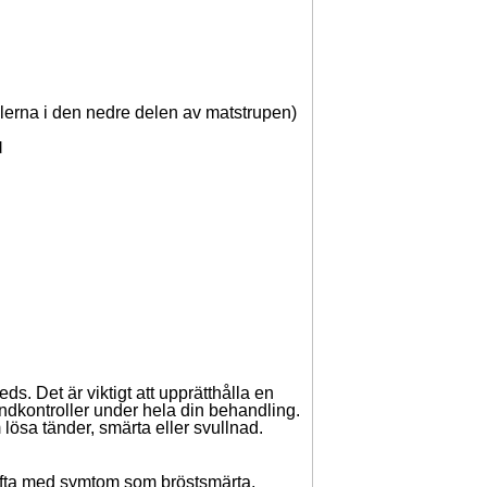
ellerna i den nedre delen av matstrupen)
d
. Det är viktigt att upprätthålla en
kontroller under hela din behandling.
ösa tänder, smärta eller svullnad.
 ofta med symtom som bröstsmärta,