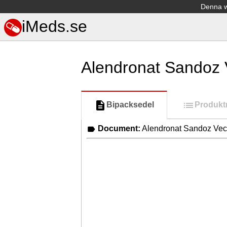
Denna we
iMeds.se
Alendronat Sandoz 
Bipacksedel
Produkt
Document:
Alendronat Sandoz Veck