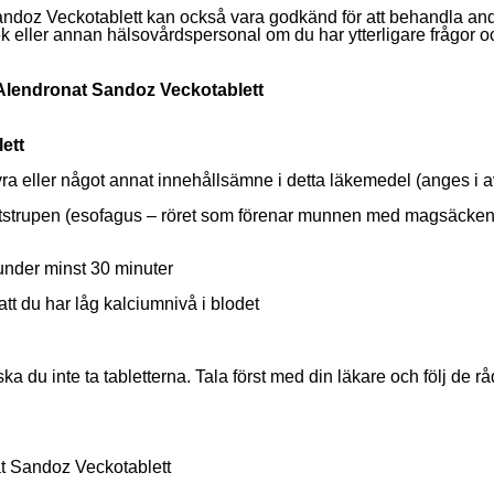
andoz Veckotablett kan också vara godkänd för att behandla a
 eller annan hälsovårdspersonal om du har ytterligare frågor och 
 Alendronat Sandoz Veckotablett
ett
ra eller något annat innehållsämne i detta läkemedel (anges i av
strupen (esofagus – röret som förenar munnen med magsäcken)
 under minst 30 minuter
att du har låg kalciumnivå i blodet
ska du inte ta tabletterna. Tala först med din läkare och följ de 
at Sandoz Veckotablett