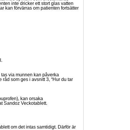
n inte dricker ett stort glas vatten
ar kan förvärras om patienten fortsätter
l.
om tas via munnen kan påverka
 råd som ges i avsnitt 3, “Hur du tar
buprofen), kan orsaka
at Sandoz Veckotablett.
lett om det intas samtidigt. Därför är