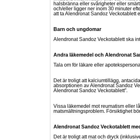
halsbränna eller svårigheter eller smär
och/eller ligger ner inom 30 minuter eft
att ta Alendronat Sandoz Veckotablett e
Barn och ungdomar
Alendronat Sandoz Veckotablett ska int
Andra läkemedel och
Alendronat Sa
Tala om för läkare eller apotekspersonal
Det är troligt att kalciumtillägg, ant
absorptionen av Alendronat Sandoz Veckot
Alendronat Sandoz Veckotablett”.
Vissa läkemedel mot reumatism eller lån
matsmältningsproblem. Försiktighet bör
Alendronat Sandoz Veckotablett
med
Det är troligt att mat och dryck (inklus