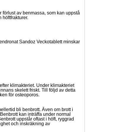
ar förlust av benmassa, som kan uppstå
 höftfrakturer.
Alendronat Sandoz Veckotablett minskar
ter klimakteriet. Under klimakteriet
ans skelett friskt. Till följd av detta
sken för osteoporos.
lertid bli benbrott. Även om brott i
 Benbrott kan inträffa under normal
enbrott uppstår oftast i höft, ryggrad
gighet och inskräkning av