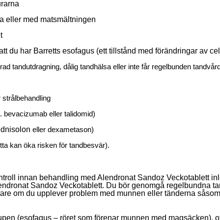
urarna
ja eller med matsmältningen
t
 att du har Barretts esofagus (ett tillstånd med förändringar av c
ad tandutdragning, dålig tandhälsa eller inte får regelbunden tandvår
r strålbehandling
 bevacizumab eller talidomid)
ednisolon
eller dexametason)
etta kan öka risken för tandbesvär).
roll innan behandling med Alendronat Sandoz Veckotablett inleds
ndronat Sandoz Veckotablett. Du bör genomgå regelbundna tand
äkare om du upplever problem med munnen eller tänderna såsom l
atstrupen (esofagus – röret som förenar munnen med magsäcken),