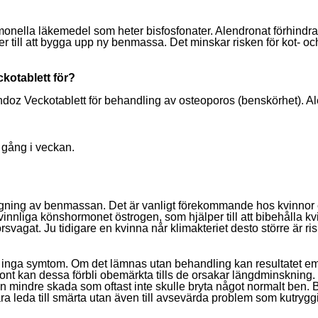
rmonella läkemedel som heter bisfosfonater. Alendronat förhindr
er till att bygga upp ny benmassa. Det minskar risken för kot- och
kotablett
för?
ndoz Veckotablett för behandling av osteoporos (benskörhet). 
 gång i veckan.
gning av benmassan. Det är vanligt förekommande hos kvinnor ef
nnliga könshormonet östrogen, som hjälper till att bibehålla kvinn
svagat. Ju tidigare en kvinna når klimakteriet desto större är ri
st inga symtom. Om det lämnas utan behandling kan resultatet emel
ont kan dessa förbli obemärkta tills de orsakar längdminskning.
 en mindre skada som oftast inte skulle bryta något normalt ben. B
ra leda till smärta utan även till avsevärda problem som kutryg