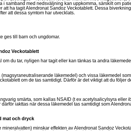
ta i samband med nedsväljning kan uppkomma, särskilt om patiente
er att ha tagit Alendronat Sandoz Veckotablett. Dessa biverkning
fter att dessa symtom har utvecklats.
e ges till barn och ungdomar.
ndoz Veckotablett
 om du tar, nyligen har tagit eller kan tänkas ta andra läkemede
acida (magsyraneutraliserande läkemedel) och vissa läkemedel s
ablett om de tas samtidigt. Därför är det viktigt att du följer de
gvarig smärta, som kallas NSAID (t ex acetylsalicylsyra eller i
 därför iakttas när dessa läkemedel tas samtidigt som Alendron
 mat och dryck
ive mineralvatten) minskar effekten av Alendronat Sandoz Veckotab