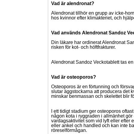
Vad är alendronat?
Alendronat tillhör en grupp av icke-ho
hos kvinnor efter klimakteriet, och hjälp
Vad används
Alendronat Sandoz Vec
Din läkare har ordinerat Alendronat Sa
risken för kot- och höftfrakturer.
Alendronat Sandoz Veckotablett tas en
Vad är osteoporos?
Osteoporos är en förtunning och försva
slutar äggstockarna att producera det kvi
minskar benmassan och skelettet blir för
I ett tidigt stadium ger osteoporos ofta
någon kota i ryggraden i allmänhet gör 
vardagsaktivitet som vid lyft eller efter
eller ankel och handled och kan inte ba
röreselförmågan.