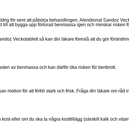
rig för sent att påbörja behandlingen. Alendronat Sandoz Veckot
 till att bygga upp förlorad benmassa igen och minskar risken för
z Veckotablett så kan din läkare föreslå att du gör förändringar 
usten av benmassa och kan därför öka risken för benbrott.
motion för att förbli stark och frisk. Fråga din läkare om råd 
ost eller om du ska ta några kosttillägg (särskilt kalk och vitam