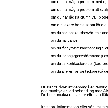
om du har några problem med nj
om du har några problem att sväl
om du har låg kalciumnivå i blode
om din läkare har talat om för dig
om du har tandköttsbesvär, en planer
om du har cancer
om du får cytostatikabehandling elle
om du tar angiogeneshämmare (t.ex.
kortikosteroid
pr
om du tar
er (t.ex.
om du är eller har varit rökare (då d
Du kan få rådet att genomgå en tandkont
god munhygien vid behandling med Ale
Du bör kontakta din läkare eller tandl
Irritation, inflammation eller sår i m