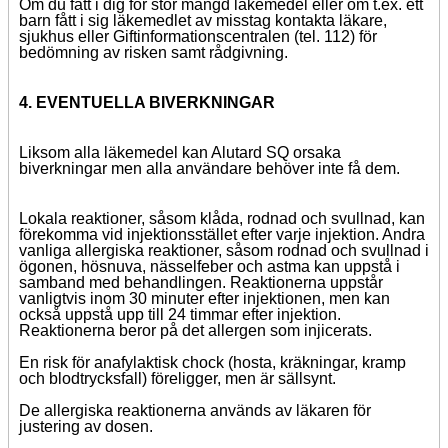
Om du fått i dig för stor mängd läkemedel eller om t.ex. ett
barn fått i sig läkemedlet av misstag kontakta läkare,
sjukhus eller Giftinformationscentralen (tel. 112) för
bedömning av risken samt rådgivning.
4. EVENTUELLA BIVERKNINGAR
Liksom alla läkemedel kan Alutard SQ orsaka
biverkningar men alla användare behöver inte få dem.
Lokala reaktioner, såsom klåda, rodnad och svullnad, kan
förekomma vid injektionsstället efter varje injektion. Andra
vanliga allergiska reaktioner, såsom rodnad och svullnad i
ögonen, hösnuva, nässelfeber och astma kan uppstå i
samband med behandlingen. Reaktionerna uppstår
vanligtvis inom 30 minuter efter injektionen, men kan
också uppstå upp till 24 timmar efter injektion.
Reaktionerna beror på det allergen som injicerats.
En risk för anafylaktisk chock (hosta, kräkningar, kramp
och blodtrycksfall) föreligger, men är sällsynt.
De allergiska reaktionerna används av läkaren för
justering av dosen.