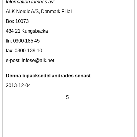
Information lämnas av:
ALK
Nordic A/S, Danmark Filial
Box 10073
434 21 Kungsbacka
tfn: 0300-185 45
fax: 0300
-
139 10
e-post: infose@alk.net
Denna bipacksedel ändrades senast
2013-12-04
5