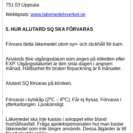
751 03 Uppsala
Webbplats:
www.lakemedelsverket.se
5. HUR ALUTARD SQ SKA FÖRVARAS
Förvara detta läkemedel utom syn- och räckhåll för barn.
Används före utgångsdatum som anges på etiketten efter
EXP. Utgångsdatumet är den sista dagen i angiven
månad.
Hållbarhet för bruten förpackning är 6 månader.
Alutard SQ förvaras på kliniken.
o
o
Förvaras i kylskåp (2
C – 8
C). Får ej frysas. Förvaras i
ytterkartongen. Ljuskänsligt.
Läkemedel ska inte kastas i avloppet eller bland
hushållsavfall. Fråga apotekspersonalen hur man kastar
läkemedel som inte längre används. Dessa åtgärder är till