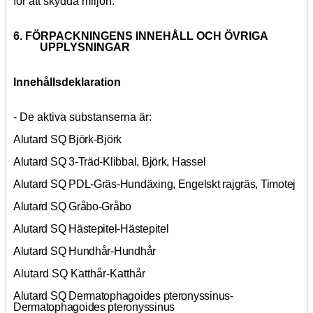
för att skydda miljön.
6. FÖRPACKNINGENS INNEHÅLL OCH ÖVRIGA
UPPLYSNINGAR
Innehållsdeklaration
- De aktiva substanserna är:
Alutard SQ Björk-Björk
Alutard SQ 3-Träd-Klibbal, Björk, Hassel
Alutard SQ PDL-Gräs-Hundäxing, Engelskt rajgräs, Timotej
Alutard SQ Gråbo-Gråbo
Alutard SQ Hästepitel-Hästepitel
Alutard SQ Hundhår-Hundhår
Alutard SQ Katthår-Katthår
Alutard SQ Dermatophagoides pteronyssinus-
Dermatophagoides pteronyssinus