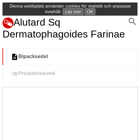
Denna webbplats använder cookies för statistik och anpassat
innehåll.
Läs mer
OK
Alutard Sq
Dermatophagoides Farinae
Bipacksedel
Produktresumé