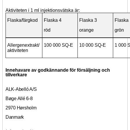
Aktiviteten i 1 ml injektionsvätska är:
Flaska/färgkod
Flaska 4
Flaska 3
Flaska 
röd
orange
grön
Allergenextrakt/
100 000 SQ-E
10 000 SQ-E
1 000 
aktiviteten
Innehavare av godkännande för försäljning och
tillverkare
ALK-Abelló A/S
Bøge Allé 6-8
2970 Hørsholm
Danmark