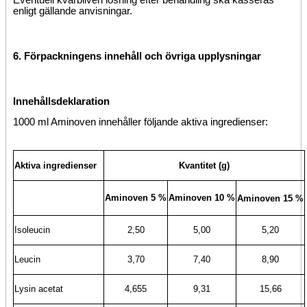
Eventuell kvarbliven lösning efter behandling ska kasseras
enligt gällande anvisningar.
6.
Förpackningens innehåll och
övriga upplysningar
Innehållsdeklaration
1000 ml Aminoven innehåller följande aktiva ingredienser:
Aktiva ingredienser
Kvantitet (g)
Aminoven 5 %
Aminoven 10 %
Aminoven 15 %
Isoleucin
2,50
5,00
5,20
Leucin
3,70
7,40
8,90
Lysin acetat
4,655
9,31
15,66