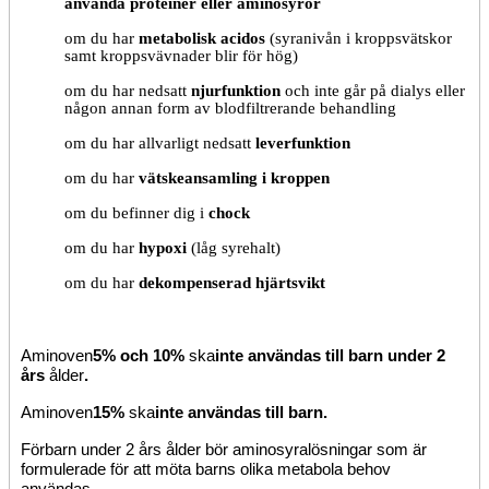
använda proteiner eller aminosyror
om du har
metabolisk acidos
(syranivån i kroppsvätskor
samt kroppsvävnader blir för hög)
om du har
nedsatt
njurfunktion
och inte går på dialys eller
någon annan form av blodfiltrerande behandling
om du har allvarligt nedsatt
leverfunktion
om du har
vätskeansamling i kroppen
om du befinner dig i
chock
om du har
hypoxi
(låg syrehalt)
om du har
dekompenserad hjärtsvikt
Aminoven
5% och 10%
ska
inte användas
till barn under 2
års
ålder
.
Aminoven
1
5%
ska
inte användas
till barn.
För
barn
under 2 års ålder bör aminosyralösningar som är
formulerade för att möta barns olika metabola behov
användas
.