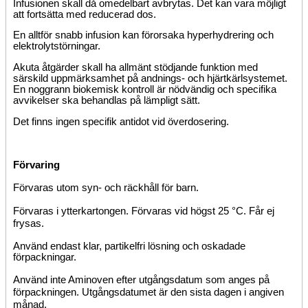
Infusionen skall då omedelbart avbrytas. Det kan vara möjligt
att fortsätta med reducerad dos.
En alltför snabb infusion kan förorsaka hyperhydrering och
elektrolytstörningar.
Akuta åtgärder skall ha allmänt stödjande funktion med
särskild uppmärksamhet på andnings- och hjärtkärlsystemet.
En noggrann biokemisk kontroll är nödvändig och specifika
avvikelser ska behandlas på lämpligt sätt.
Det finns ingen specifik antidot vid överdosering.
Förvaring
Förvaras utom syn- och räckhåll för barn.
Förvaras i ytterkartongen. Förvaras vid högst 25 °C. Får ej
frysas.
Använd endast klar, partikelfri lösning och oskadade
förpackningar.
Använd inte Aminoven efter utgångsdatum som anges på
förpackningen. Utgångsdatumet är den sista dagen i angiven
månad.