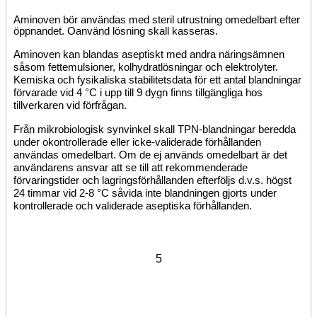
Aminoven bör användas med steril utrustning omedelbart efter
öppnandet. Oanvänd lösning skall kasseras.
Aminoven kan blandas aseptiskt med andra näringsämnen
såsom fettemulsioner, kolhydratlösningar och elektrolyter.
Kemiska och fysikaliska stabilitetsdata för ett antal blandningar
förvarade vid 4 °C i upp till 9 dygn finns tillgängliga hos
tillverkaren vid förfrågan.
Från mikrobiologisk synvinkel skall TPN-blandningar
beredda
under
okontrollerade eller icke-validerade
förhållanden
användas omedelbart. Om de ej används omedelbart är det
användarens ansvar att se till att rekommenderade
förvaringstider och lagringsförhållanden efterföljs d.v.s. högst
24 timmar vid 2-8 °C såvida inte blandningen gjorts under
kontrollerade och validerade aseptiska förhållanden.
5