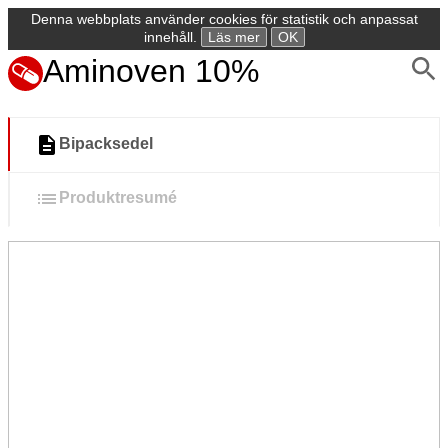
Denna webbplats använder cookies för statistik och anpassat
innehåll.
Läs mer
OK
Aminoven 10%
Bipacksedel
Produktresumé