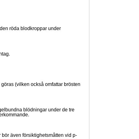
gden röda blodkroppar under
ntag.
göras (vilken också omfattar brösten
elbundna blödningar under de tre
 återkommande.
bör även försiktighetsmåtten vid p-