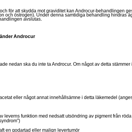
 och för att skydda mot graviditet kan Androcur-behandlingen ges
eron och östrogen). Under denna samtidiga behandling hindras 
behandlingen avslutas.
vänder Androcur
ade nedan ska du inte ta Androcur. Om något av detta stämmer in
acetat eller något annat innehållsämne i detta läkemedel (anges 
 av leverns funktion med nedsatt utsöndring av pigment från röda 
 syndrom”)
ft en godartad eller malign levertumör