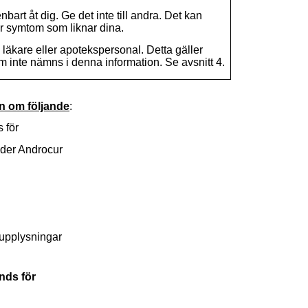
bart åt dig. Ge det inte till andra. Det kan
 symtom som liknar dina.
 läkare eller apotekspersonal. Detta gäller
 inte nämns i denna information. Se avsnitt 4.
on om följande
:
 för
nder Androcur
 upplysningar
nds för