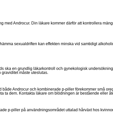
ng med Androcur. Din läkare kommer därför att kontrollera män
ämma sexualdriften kan effekten minska vid samtidigt alkoholi
 ska en grundlig läkarkontroll och gynekologisk undersökning 
 graviditet måste uteslutas.
både Androcur och kombinerade p-piller förekommer små oreg
sluta ta dem. Kontakta läkare om blödningen är bestående eller
e p-piller på användningsområdet uttalad hårväxt hos kvinnor 