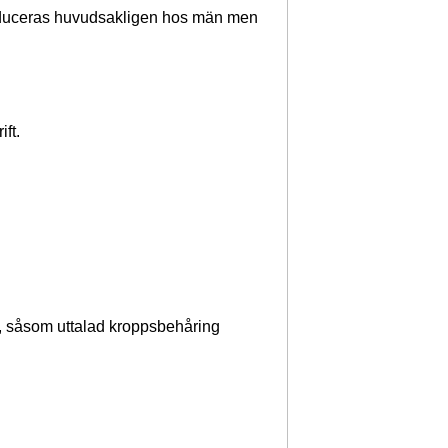
roduceras huvudsakligen hos män men
ft.
, såsom uttalad kroppsbehåring