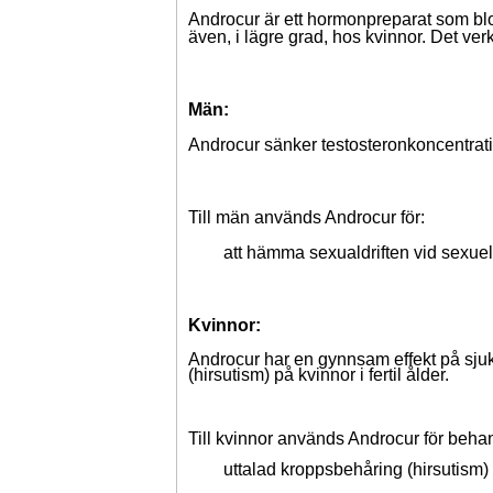
Androcur är ett hormonpreparat som b
även, i lägre grad, hos kvinnor. Det v
Män:
Androcur sänker testosteronkoncentration
Till män används Androcur för:
att hämma sexualdriften vid sexuell
Kvinnor:
Androcur har en gynnsam effekt på sju
(hirsutism) på kvinnor i fertil ålder.
Till kvinnor används Androcur för beha
uttalad kroppsbehåring (hirsutism) p