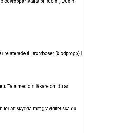
blodkroppar, kallat bilirubin (”Dubin-
 relaterade till tromboser (blodpropp) i
t). Tala med din läkare om du är
h för att skydda mot graviditet ska du