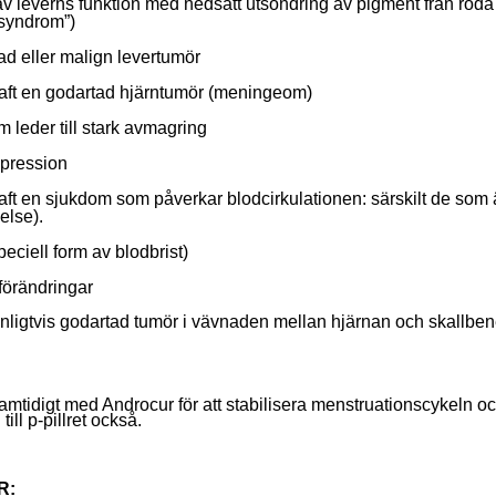
 av leverns funktion med nedsatt utsöndring av pigment från röda 
 syndrom”)
ad eller malign levertumör
haft en godartad hjärntumör (meningeom)
 leder till stark avmagring
epression
ft en sjukdom som påverkar blodcirkulationen: särskilt de som är
else).
eciell form av blodbrist)
förändringar
ligtvis godartad tumör i vävnaden mellan hjärnan och skallbene
r samtidigt med Androcur för att stabilisera menstruationscykeln oc
ll p-pillret också.
R: