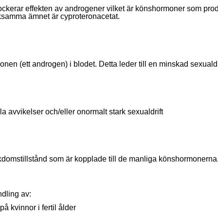
lockerar effekten av androgener vilket är könshormoner som p
erksamma ämnet är cyproteronacetat.
en (ett androgen) i blodet. Detta leder till en minskad sexualdri
a avvikelser och/eller onormalt stark sexualdrift
kdomstillstånd som är kopplade till de manliga könshormonerna
ndling av:
å kvinnor i fertil ålder