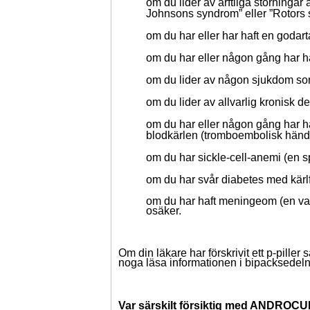
om du lider av ärftliga störningar
Johnsons syndrom” eller ”Rotors
om du har eller har haft en godart
om du har eller någon gång har 
om du lider av någon sjukdom som
om du lider av allvarlig kronisk d
om du har eller någon gång har ha
blodkärlen (tromboembolisk händ
om du har sickle-cell-anemi (en sp
om du har svår diabetes med kärl
om du har haft meningeom (en van
osäker.
Om din läkare har förskrivit ett p-pille
noga läsa informationen i bipacksedeln ti
Var särskilt försiktig med ANDROCU