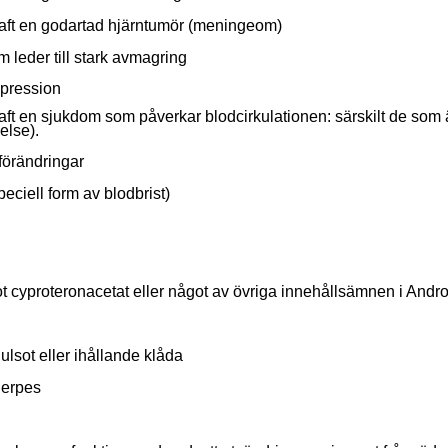
haft en godartad hjärntumör (meningeom)
 leder till stark avmagring
epression
ft en sjukdom som påverkar blodcirkulationen: särskilt de som är
else).
förändringar
eciell form av blodbrist)
ot cyproteronacetat eller något av övriga innehållsämnen i Andr
gulsot eller ihållande klåda
 herpes