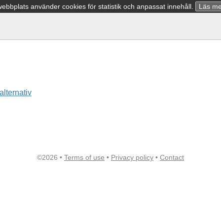
bbplats använder cookies för statistik och anpassat innehåll.
Läs me
alternativ
©2026 •
Terms of use
•
Privacy policy
•
Contact