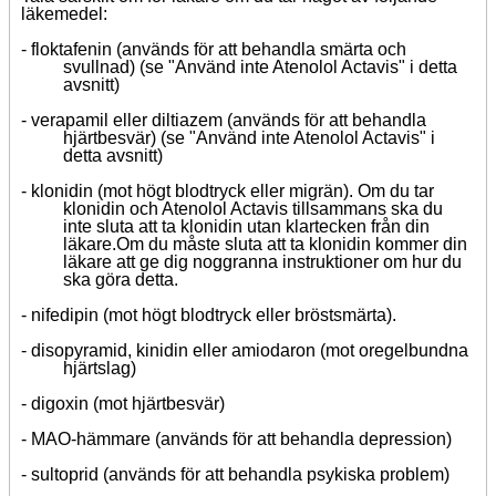
läkemedel:
-
floktafenin (används för att behandla smärta och
svullnad) (se "Använd inte Atenolol Actavis" i detta
avsnitt)
-
verapamil eller diltiazem (används för att behandla
hjärtbesvär) (se "Använd inte Atenolol Actavis" i
detta avsnitt)
-
klonidin (mot högt blodtryck eller migrän).
Om du tar
klonidin och Atenolol Actavis tillsammans ska du
inte sluta att ta klonidin utan klartecken från din
läkare.
Om du måste sluta att ta klonidin kommer din
läkare att ge dig noggranna instruktioner om hur du
ska göra detta.
-
nifedipin (mot högt blodtryck eller bröstsmärta).
-
disopyramid, kinidin eller amiodaron (mot oregelbundna
hjärtslag)
-
digoxin (mot hjärtbesvär)
-
MAO-hämmare (används för att behandla depression)
-
sultoprid (används för att behandla psykiska problem)