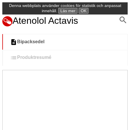
Denna webbplats använder cookies för statistik och anpassat
innehåll.
Läs mer
OK
Atenolol Actavis
Bipacksedel
Produktresumé