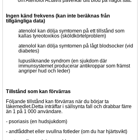
om Atenolol Actavis påverkar ditt blod på något sätt.
Ingen känd frekvens (kan inte beräknas från
tillgängliga data)
atenolol kan dölja symtomen på ett tillstånd som
kallas tyreotoxikos (sköldkörtelproblem)
atenolol kan dölja symtomen på lågt blodsocker (vid
diabetes)
lupusliknande syndrom (en sjukdom där
immunsystemet producerar antikroppar som främst
angriper hud och leder)
Tillstånd som kan förvärras
Följande tillstånd kan förvärras när du börjar ta
läkemedlet.
Detta inträffar i sällsynta fall och drabbar färre
än 1 på 1 000 användare.
-
psoriasis (en hudsjukdom)
-
andfåddhet eller svullna fotleder (om du har hjärtsvikt)