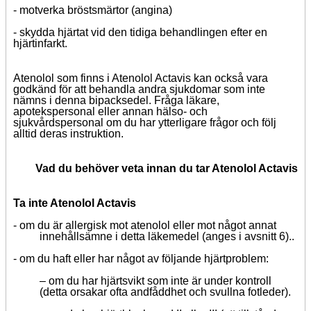
-
motverka bröstsmärtor (angina)
-
skydda hjärtat vid den tidiga behandlingen efter en
hjärtinfarkt.
Atenolol som finns i Atenolol Actavis kan också vara
godkänd för att behandla andra sjukdomar som inte
nämns i denna bipacksedel. Fråga läkare,
apotekspersonal eller annan hälso- och
sjukvårdspersonal om du har ytterligare frågor och följ
alltid deras instruktion.
Vad du behöver veta innan du tar Atenolol Actavis
Ta inte Atenolol Actavis
-
om du är allergisk mot atenolol eller mot något annat
innehållsämne
i detta läkemedel (anges i avsnitt 6).
.
-
om du haft eller har något av följande hjärtproblem:
–
om du har hjärtsvikt som inte är under kontroll
(detta orsakar ofta andfåddhet och svullna fotleder).