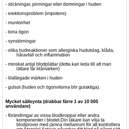
-
stickningar, pirrningar eller domningar i huden
-
erektionsproblem (impotens)
-
muntorrhet
-
torra ögon
-
synstörningar
-
olika hudreaktioner som allergiska hudutslag, klåda,
håravfall och inflammation
-
minskat antal blodplättar (detta kan leda till att man
lättare får blåmärken)
-
lilafärgade märken i huden
-
gulsot (huden och ögonvitorna blir gulaktiga).
Mycket sällsynta (drabbar färre 1 av 10 000
användare)
-
förändringar av vissa blodkroppar eller andra
komponenter i blodet.
Din läkare kan vilja ta
blodprover med jämna mellanrum för att kontrollera