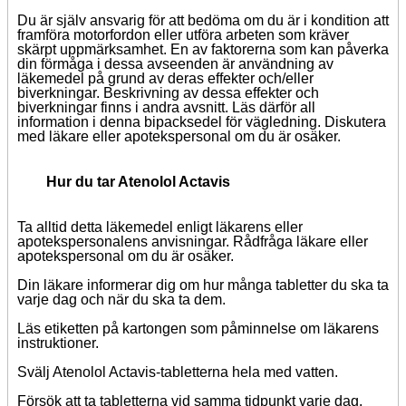
Du är själv ansvarig för att bedöma om du är i kondition att
framföra motorfordon eller utföra arbeten som kräver
skärpt uppmärksamhet. En av faktorerna som kan påverka
din förmåga i dessa avseenden är användning av
läkemedel på grund av deras effekter och/eller
biverkningar. Beskrivning av dessa effekter och
biverkningar finns i andra avsnitt. Läs därför all
information i denna bipacksedel för vägledning. Diskutera
med läkare eller apotekspersonal om du är osäker.
Hur du tar Atenolol Actavis
Ta alltid detta läkemedel enligt läkarens eller
apotekspersonalens anvisningar. Rådfråga läkare eller
apotekspersonal om du är osäker.
Din läkare informerar dig om hur många tabletter du ska ta
varje dag och när du ska ta dem.
Läs etiketten på kartongen som påminnelse om läkarens
instruktioner.
Svälj Atenolol Actavis-tabletterna hela med vatten.
Försök att ta tabletterna vid samma tidpunkt varje dag.