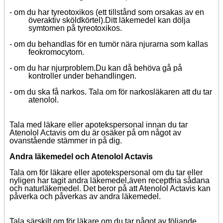
-
om du har tyreotoxikos (ett tillstånd som orsakas av en
överaktiv sköldkörtel).
Ditt läkemedel kan dölja
symtomen på tyreotoxikos.
-
om du behandlas för en tumör nära njurarna som kallas
feokromocytom.
-
om du har njurproblem.
Du kan då behöva gå på
kontroller under behandlingen.
- om du ska få narkos. Tala om för narkosläkaren att du tar
atenolol.
Tala med läkare eller apotekspersonal innan du tar
Atenolol Actavis om du är osäker på om något av
ovanstående stämmer in på dig.
Andra läkemedel och Atenolol Actavis
Tala om för läkare eller apotekspersonal om du tar eller
nyligen har tagit andra läkemedel,
även receptfria sådana
och naturläkemedel.
Det beror på att Atenolol Actavis kan
påverka och påverkas av andra läkemedel.
Tala särskilt om för läkare om du tar något av följande