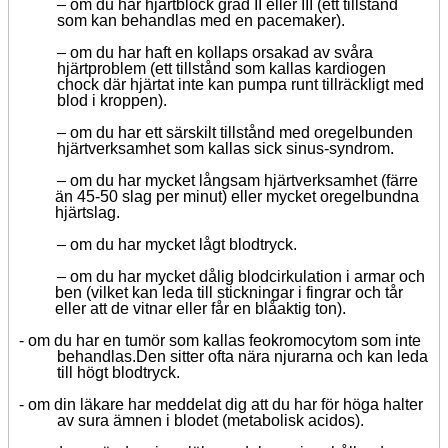
–
om du har hjärtblock grad II eller III (ett tillstånd
som kan behandlas med en pacemaker).
–
om du har haft en kollaps orsakad av svåra
hjärtproblem (ett tillstånd som kallas kardiogen
chock där hjärtat inte kan pumpa runt tillräckligt med
blod i kroppen).
–
om du har ett särskilt tillstånd med oregelbunden
hjärtverksamhet som kallas sick sinus-syndrom.
–
om du har mycket långsam hjärtverksamhet (färre
än 45-50 slag per minut) eller mycket oregelbundna
hjärtslag.
–
om du har mycket lågt blodtryck.
–
om du har mycket dålig blodcirkulation i armar och
ben (vilket kan leda till stickningar i fingrar och tår
eller att de vitnar eller får en blåaktig ton).
-
om du har en tumör som kallas feokromocytom som inte
behandlas.
Den sitter ofta nära njurarna och kan leda
till högt blodtryck.
-
om din läkare har meddelat dig att du har för höga halter
av sura ämnen i blodet (metabolisk acidos).