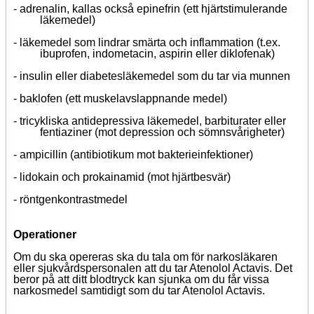
-
adrenalin, kallas också epinefrin (ett hjärtstimulerande
läkemedel)
-
läkemedel som lindrar smärta och inflammation (t.ex.
ibuprofen, indometacin, aspirin eller diklofenak)
-
insulin eller diabetesläkemedel som du tar via munnen
-
baklofen (ett muskelavslappnande medel)
- tricykliska antidepressiva läkemedel, barbiturater eller
fentiaziner (mot depression och sömnsvårigheter)
-
ampicillin (antibiotikum mot bakterieinfektioner)
-
lidokain och prokainamid (mot hjärtbesvär)
- röntgenkontrastmedel
Operationer
Om du ska opereras ska du tala om för narkosläkaren
eller sjukvårdspersonalen att du tar Atenolol Actavis.
Det
beror på att ditt blodtryck kan sjunka om du får vissa
narkosmedel samtidigt som du tar Atenolol Actavis.