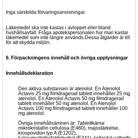
Inga särskilda förvaringsanvisningar.
Läkemedel ska inte kastas i avloppet eller bland
hushållsavfall.
Fråga apotekspersonalen hur man kastar
läkemedel som inte längre används.
Dessa åtgärder är till
för att skydda miljön.
6.
Förpackningens innehåll och övriga upplysningar
Innehållsdeklaration
Den aktiva substansen är atenolol.
En Atenolol
Actavis 25 mg filmdragerad tablett innehåller 25 mg
atenolol.
En Atenolol Actavis 50 mg filmdragerad
tablett innehåller 50 mg atenolol.
En Atenolol
Actavis 100 mg filmdragerad tablett innehåller 100
mg atenolol.
Övriga innehållsämnen är:
Tablettkärna
:
mikrokristallin cellulosa (E460), majsstärkelse,
krospovidon typ A (E1202),
kalciumvätefosfatdehydrat (E341), kolloidal vattenfri