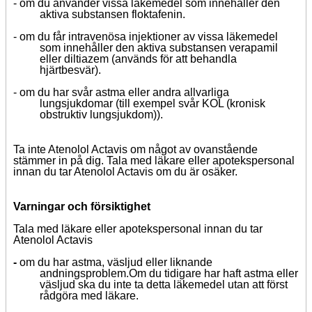
- om du använder vissa läkemedel som innehåller den
aktiva substansen floktafenin.
- om du får intravenösa injektioner av vissa läkemedel
som innehåller den aktiva substansen verapamil
eller diltiazem (används för att behandla
hjärtbesvär).
-
om du har svår astma eller andra allvarliga
lungsjukdomar (till exempel svår KOL (kronisk
obstruktiv lungsjukdom)).
Ta inte Atenolol Actavis om något av ovanstående
stämmer in på dig.
Tala med läkare eller apotekspersonal
innan du tar Atenolol Actavis om du är osäker.
Varningar och försiktighet
Tala med läkare eller apotekspersonal innan du tar
Atenolol Actavis
-
om du har astma, väsljud eller liknande
andningsproblem.
Om du tidigare har haft astma eller
väsljud ska du inte ta detta läkemedel utan att först
rådgöra med läkare.