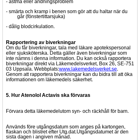
-
astma eller andningsproblem
-
smärta och kramp i benen som gör att du haltar när du
går (fönstertittarsjuka)
-
dålig blodcirkulation.
Rapportering av biverkningar
Om du får biverkningar, tala med läkare apotekspersonal
eller sjuksköterska.
Detta gäller även
biverkningar som
inte nämns i denna information. Du kan också rapportera
biverkningar direkt via
Läkemedelsverket,
Box 26
,
SE-751
03 Uppsala
.
Webbplats:
www.lakemedelsverket.se
.
Genom att rapportera biverkningar kan du bidra till att öka
informationen om läkemedels säkerhet.
5.
Hur Atenolol Actavis ska förvaras
Förvara detta läkemedel
utom syn- och räckhåll för barn.
Används före utgångsdatum som anges på kartongen,
flaskan och blistret efter Utg.dat.
Utgångsdatumet är den
sista dagen i angiven månad.