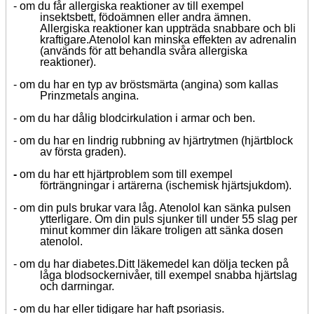
-
om du får allergiska reaktioner av till exempel
insektsbett, födoämnen eller andra ämnen.
Allergiska reaktioner kan uppträda snabbare och bli
kraftigare.
Atenolol kan minska effekten av adrenalin
(används för att behandla svåra allergiska
reaktioner).
-
om du har en typ av bröstsmärta (angina) som kallas
Prinzmetals angina.
-
om du har dålig blodcirkulation i armar och ben.
-
om du har en lindrig rubbning av hjärtrytmen (hjärtblock
av första graden).
-
om du har ett hjärtproblem som till exempel
förträngningar i artärerna (ischemisk hjärtsjukdom).
- om din puls brukar vara låg. Atenolol kan sänka pulsen
ytterligare. Om din puls sjunker till under 55 slag per
minut kommer din läkare troligen att sänka dosen
atenolol.
-
om du har diabetes.
Ditt läkemedel kan dölja tecken på
låga blodsockernivåer, till exempel snabba hjärtslag
och darrningar.
-
om du har eller tidigare har haft psoriasis.