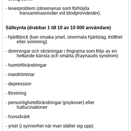
-
leverproblem (observeras som förhöjda
transaminasnivåer vid blodprovstester).
Sällsynta (drabbar 1 till 10 av 10 000 användare)
-
hjärtblock (kan orsaka yrsel, onormala hjärtslag, trötthet
eller svimning)
-
domningar och stickningar i fingrarna som följs av en
hettande känsla och smärta (Raynauds syndrom)
-
humörförändringar
-
mardrömmar
-
depression
-
förvirring
-
personlighetsförändringar (psykoser) eller
hallucinationer
-
huvudvärk
-
yrsel (i synnerhet när man ställer sig upp)