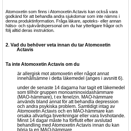
Atomoxetin som finns i Atomoxetin Actavis kan också vara
godkänd för att behandla andra sjukdomar som inte nämns i
denna produktinformation. Fråga läkare, apoteks- eller annan
hälso- och sjukvårdspersonal om du har ytterligare frågor och
följ alltid deras instruktion.
2. Vad du behöver veta innan du tar Atomoxetin
Actavis
Ta inte Atomoxetin Actavis om du
är allergisk mot atomoxetin eller något annat
innehållsämne i detta läkemedel (anges i avsnitt 6).
under de senaste 14 dagarna har tagit ett läkemedel
som tillhör gruppen monoaminoxidashämmare
(MAO-hämmare), t ex fenelzin. MAO-hämmare
används bland annat för att behandla depression
och andra psykiska problem. Samtidigt intag av
Atomoxetin Actavis och en MAO-hämmare kan
orsaka allvarliga biverkningar eller vara livshotande.
Minst 14 dagar måste ha förflutit efter avslutad
behandling med Atomoxetin Actavis innan du kan
börja ta en MAO-hämmare