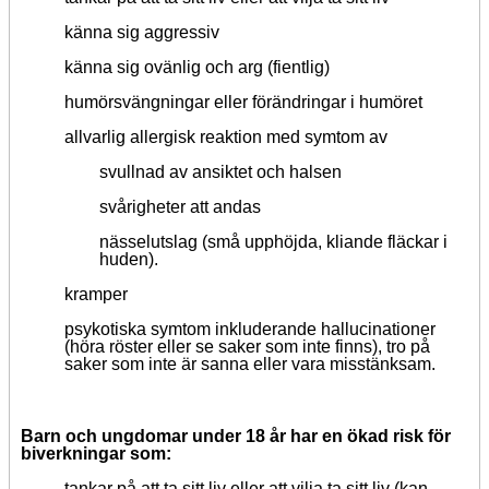
känna sig aggressiv
känna sig ovänlig och arg (fientlig)
humörsvängningar eller förändringar i humöret
allvarlig allergisk reaktion med symtom av
svullnad av ansiktet och halsen
svårigheter att andas
nässelutslag (små upphöjda, kliande fläckar i
huden).
kramper
psykotiska symtom inkluderande hallucinationer
(höra röster eller se saker som inte finns), tro på
saker som inte är sanna eller vara misstänksam.
Barn och ungdomar under 18 år har en ökad risk
för
biverkningar som:
tankar på att ta sitt liv eller att vilja ta sitt liv (kan