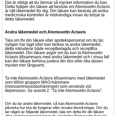
Det är viktigt att du lämnar så mycket information du kan.
Detta hjälper din läkare att besluta om Atomoxetin Actavis
är rätt läkemedel för dig. Din läkare kan besluta att andra
medicinska kontroller är nödvändiga innan du börjar ta
detta läkemedel.
Andra läkemedel och Atomoxetin Actavis
Tala om för din läkare eller apotekspersonal om du tar,
nyligen har tagit eller kan tänkas ta andra läkemedel,
detta inkluderar både receptbelagda och receptfria
läkemedel. Din läkare avgör om du kan ta Atomoxetin
Actavis tillsammans med andra läkemedel och i vissa fall
kan din läkare behöva justera din dos eller öka dosen
mycket mer långsamt.
Ta inte Atomoxetin Actavis tillsammans med läkemedel
som tillhör gruppen MAO-hämmare
(monoaminooxidashämmare) som används vid
depression. Se avsnitt 2. ”Ta inte Atomoxetin Actavis”.
Om du tar andra läkemedel, så kan Atomoxetin Actavis
påverka hur bra de fungerar eller orsaka biverkningar. Om du
tar något av följande läkemedel, tala om detta för din läkare