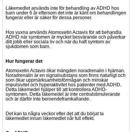
Läkemedlet används inte för behandling av ADHD hos
barn under 6 år eftersom det inte är känt om behandlingen
fungerar eller är säker för dessa personer.
Hos vuxna används Atomoxetin Actavis för att behandla
ADHD när symtomen är mycket besvärande och påverkar
ditt jobb eller sociala liv och när du haft symtom av
sjukdomen som barn.
Hur fungerar det
Atomoxetin Actavis ökar mängden noradrenalin i hjärnan.
Noradrenalin är en signalsubstans som finns naturligt och
som ökar uppmärksamhetsförmågan och minskar
impulsivitet och hyperaktivitet hos patienter med ADHD.
Detta läkemedel hjälper till att kontrollera ADHD-
symtomen. Detta läkemedel är inte centralstimulerande
och är därför inte beroendeframkallande.
Det kan ta några veckor efter det att du börjat ta
läkemedlet innan läkemedlet når full effekt.