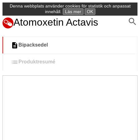
Denna webbplats använder cookies för statistik och anpassat
innehåll.
Läs mer
OK
Atomoxetin Actavis
Bipacksedel
Produktresumé