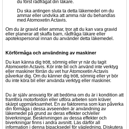
du först rådfrågat din läkare.
Du ska antingen sluta ta detta läkemedel om du
ammar eller undvika att amma när du behandlas
med Atomoxetin Actavis.
Om du är gravid eller ammar, tror att du kan vara gravid
eller planerar att skaffa barn, rådfråga läkare eller
apotekspersonal innan du använder detta läkemedel.
Körförmåga och användning av maskiner
Du kan känna dig trött, sömnig eller yr när du tagit
Atomoxetin Actavis. Kör inte bil och använd inte verktyg
eller maskiner förrän du vet hur Atomoxetin Actavis
påverkar dig. Om du känner dig trött, sömnig eller yr bör
du inte köra bil eller använda verktyg eller maskiner.
Du är själv ansvarig för att bedöma om du är i kondition att
framföra motorfordon eller utföra arbeten som kräver
skärpt uppmärksamhet. En av faktorerna som kan påverka
din förmåga i dessa avseenden är användning av
läkemedel på grund av deras effekter och/eller
biverkningar. Beskrivningen av dessa effekter och
biverkningar finns i andra avsnitt. Läs därför all
information i denna bipacksedel för vägledning. Diskutera