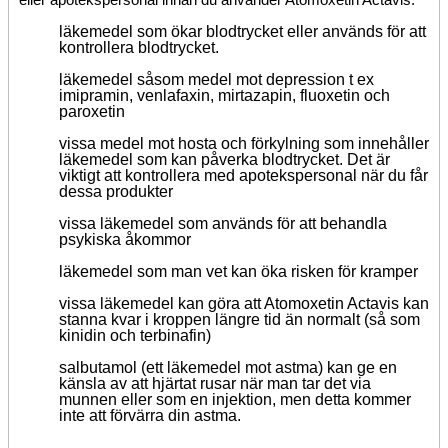
eller apotekspersonal innan du använder Atomoxetin Actavis:
läkemedel som ökar blodtrycket eller används för att
kontrollera blodtrycket.
läkemedel såsom medel mot depression t ex
imipramin, venlafaxin, mirtazapin, fluoxetin och
paroxetin
vissa medel mot hosta och förkylning som innehåller
läkemedel som kan påverka blodtrycket. Det är
viktigt att kontrollera med apotekspersonal när du får
dessa produkter
vissa läkemedel som används för att behandla
psykiska åkommor
läkemedel som man vet kan öka risken för kramper
vissa läkemedel kan göra att Atomoxetin Actavis kan
stanna kvar i kroppen längre tid än normalt (så som
kinidin och terbinafin)
salbutamol (ett läkemedel mot astma) kan ge en
känsla av att hjärtat rusar när man tar det via
munnen eller som en injektion, men detta kommer
inte att förvärra din astma.