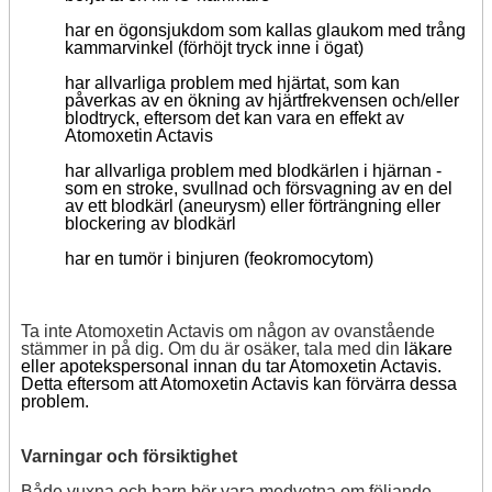
har en ögonsjukdom som kallas glaukom med trång
kammarvinkel (förhöjt tryck inne i ögat)
har allvarliga problem med hjärtat, som kan
påverkas av en ökning av hjärtfrekvensen och/eller
blodtryck, eftersom det kan vara en effekt av
Atomoxetin Actavis
har allvarliga problem med blodkärlen i hjärnan -
som en stroke, svullnad och försvagning av en del
av ett blodkärl (aneurysm) eller förträngning eller
blockering av blodkärl
har en tumör i binjuren (feokromocytom)
Ta inte Atomoxetin Actavis om någon av ovanstående
stämmer in på dig. Om du är osäker, tala med din
läkare
eller apotekspersonal innan du tar Atomoxetin Actavis.
Detta eftersom att Atomoxetin Actavis kan förvärra dessa
problem.
Varningar och försiktighet
Både vuxna och barn bör vara medvetna om följande