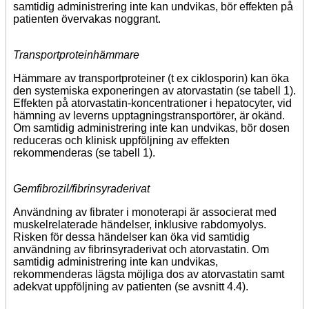
samtidig administrering inte kan undvikas, bör effekten på
patienten övervakas noggrant.
Transportproteinhämmare
Hämmare av transportproteiner (t ex ciklosporin) kan öka
den systemiska exponeringen av atorvastatin (se tabell 1).
Effekten på atorvastatin-koncentrationer i hepatocyter, vid
hämning av leverns upptagningstransportörer, är okänd.
Om samtidig administrering inte kan undvikas, bör dosen
reduceras och klinisk uppföljning av effekten
rekommenderas (se tabell 1).
Gemfibrozil/fibrinsyraderivat
Användning av fibrater i monoterapi är associerat med
muskelrelaterade händelser, inklusive rabdomyolys.
Risken för dessa händelser kan öka vid samtidig
användning av fibrinsyraderivat och atorvastatin. Om
samtidig administrering inte kan undvikas,
rekommenderas lägsta möjliga dos av atorvastatin samt
adekvat uppföljning av patienten (se avsnitt 4.4).