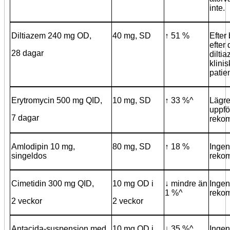
inte.
Diltiazem 240 mg OD,
40 mg, SD
↑ 51 %
Efter
efter
28 dagar
dilti
klini
patie
Erytromycin 500 mg QID,
10 mg, SD
↑ 33 %^
Lägre
uppfö
7 dagar
reko
Amlodipin 10 mg,
80 mg, SD
↑ 18 %
Ingen
singeldos
reko
Cimetidin 300 mg QID,
10 mg OD i
↓ mindre än
Ingen
1 %^
reko
2 veckor
2 veckor
Antacida-suspension med
10 mg OD i
↓ 35 %^
Ingen