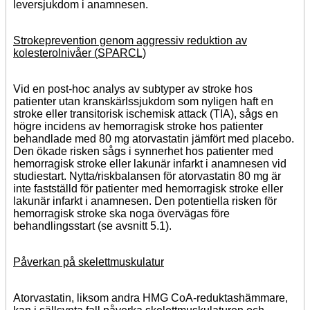
leversjukdom i anamnesen.
Strokeprevention genom aggressiv reduktion av
kolesterolnivåer (SPARCL)
Vid en post-hoc analys av subtyper av stroke hos
patienter utan kranskärlssjukdom som nyligen haft en
stroke eller transitorisk ischemisk attack (TIA), sågs en
högre incidens av hemorragisk stroke hos patienter
behandlade med 80 mg atorvastatin jämfört med placebo.
Den ökade risken sågs i synnerhet hos patienter med
hemorragisk stroke eller lakunär infarkt i anamnesen vid
studiestart. Nytta/riskbalansen för atorvastatin 80 mg är
inte fastställd för patienter med hemorragisk stroke eller
lakunär infarkt i anamnesen. Den potentiella risken för
hemorragisk stroke ska noga övervägas före
behandlingsstart (se avsnitt 5.1).
Påverkan på skelettmuskulatur
Atorvastatin, liksom andra HMG CoA-reduktashämmare,