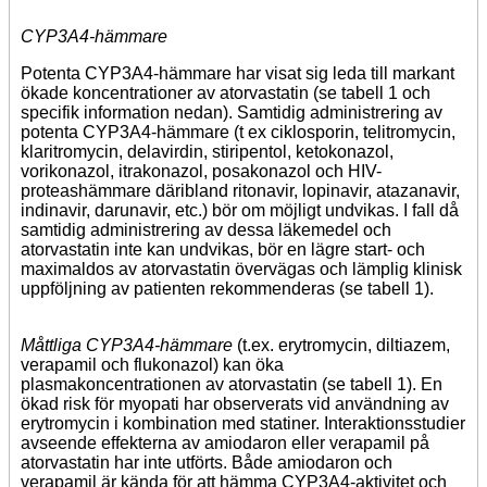
CYP3A4-hämmare
Potenta CYP3A4-hämmare har visat sig leda till markant
ökade koncentrationer av atorvastatin (se tabell 1 och
specifik information nedan). Samtidig administrering av
potenta CYP3A4-hämmare (t ex ciklosporin, telitromycin,
klaritromycin, delavirdin, stiripentol, ketokonazol,
vorikonazol, itrakonazol, posakonazol och HIV-
proteashämmare däribland ritonavir, lopinavir, atazanavir,
indinavir, darunavir, etc.) bör om möjligt undvikas. I fall då
samtidig administrering av dessa läkemedel och
atorvastatin inte kan undvikas, bör en lägre start- och
maximaldos av atorvastatin övervägas och lämplig klinisk
uppföljning av patienten rekommenderas (se tabell 1).
Måttliga CYP3A4-hämmare
(t.ex. erytromycin, diltiazem,
verapamil och flukonazol) kan öka
plasmakoncentrationen av atorvastatin (se tabell 1). En
ökad risk för myopati har observerats vid användning av
erytromycin i kombination med statiner. Interaktionsstudier
avseende effekterna av amiodaron eller verapamil på
atorvastatin har inte utförts. Både amiodaron och
verapamil är kända för att hämma CYP3A4-aktivitet och