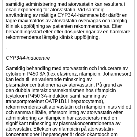
samtidig administrering med atorvastatin kan resultera i
ökad exponering för atorvastatin. Vid samtidig
användning av måttliga CYP3A4-hämmare bör därför en
lägre maximaldos av atorvastatin övervägas och lämplig
klinisk uppföljning av patienten rekommenderas. Efter
behandlingsstart eller efter dosjusteringar av en hämmare
rekommenderas lämplig klinisk uppföljning.
.
CYP3A4-inducerare
Samtidig behandling med atorvastatin och inducerare av
cytokrom P450 3A (t ex efavirenz, rifampicin, Johannesört)
kan leda till en varierande minskning av
plasmakoncentrationerna av atorvastatin. På grund av
den dubbla interaktionsmekanismen hos rifampicin
(cytokrom P450 3A-induktion samt hämning av
transportproteinet OATP1B1 i hepatocyterna),
rekommenderas att atorvastatin och rifampicin intas vid ett
och samma tillfälle, eftersom intag av atorvastatin efter
administrering av rifampicin har associerats med en
signifikant minskning av plasmakoncentrationerna av
atorvastatin. Effekten av rifampicin på atorvastatin-
koncentrationer i hepatocyter är dock okäntdoch om