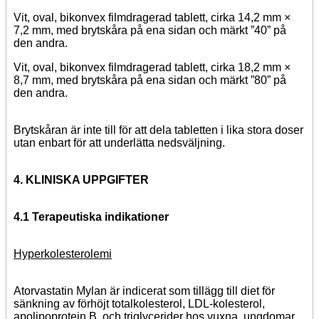
Vit, oval, bikonvex filmdragerad tablett, cirka 14,2 mm ×
7,2 mm, med brytskåra på ena sidan och märkt ”40” på
den andra.
Vit, oval, bikonvex filmdragerad tablett, cirka 18,2 mm ×
8,7 mm, med brytskåra på ena sidan och märkt ”80” på
den andra.
Brytskåran är inte till för att dela tabletten i lika stora doser
utan enbart för att underlätta nedsväljning.
4. KLINISKA UPPGIFTER
4.1 Terapeutiska indikationer
Hyperkolesterolemi
Atorvastatin Mylan är indicerat som tillägg till diet för
sänkning av förhöjt totalkolesterol, LDL-kolesterol,
apolipoprotein B, och triglycerider hos vuxna, ungdomar