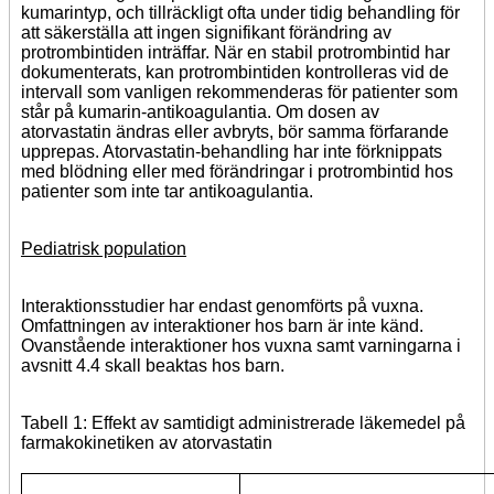
kumarintyp, och tillräckligt ofta under tidig behandling för
att säkerställa att ingen signifikant förändring av
protrombintiden inträffar. När en stabil protrombintid har
dokumenterats, kan protrombintiden kontrolleras vid de
intervall som vanligen rekommenderas för patienter som
står på kumarin-antikoagulantia. Om dosen av
atorvastatin ändras eller avbryts, bör samma förfarande
upprepas. Atorvastatin-behandling har inte förknippats
med blödning eller med förändringar i protrombintid hos
patienter som inte tar antikoagulantia.
Pediatrisk population
Interaktionsstudier har endast genomförts på vuxna.
Omfattningen av interaktioner hos barn är inte känd.
Ovanstående interaktioner hos vuxna samt varningarna i
avsnitt 4.4 skall beaktas hos barn.
Tabell 1: Effekt av samtidigt administrerade läkemedel på
farmakokinetiken av atorvastatin