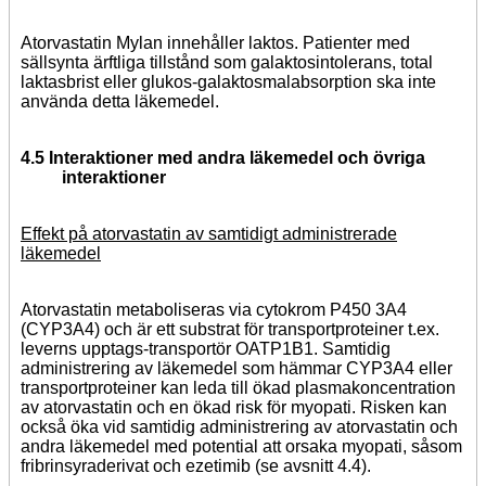
Atorvastatin Mylan innehåller laktos. Patienter med
sällsynta ärftliga tillstånd som galaktosintolerans, total
laktasbrist eller glukos-galaktosmalabsorption ska inte
använda detta läkemedel.
4.5 Interaktioner med andra läkemedel och övriga
interaktioner
Effekt på atorvastatin av samtidigt administrerade
läkemedel
Atorvastatin metaboliseras via cytokrom P450 3A4
(CYP3A4) och är ett substrat för transportproteiner t.ex.
leverns upptags-transportör OATP1B1. Samtidig
administrering av läkemedel som hämmar CYP3A4 eller
transportproteiner kan leda till ökad plasmakoncentration
av atorvastatin och en ökad risk för myopati. Risken kan
också öka vid samtidig administrering av atorvastatin och
andra läkemedel med potential att orsaka myopati, såsom
fribrinsyraderivat och ezetimib (se avsnitt 4.4).