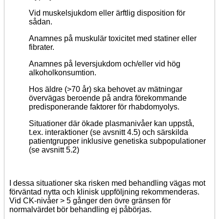
Vid muskelsjukdom eller ärftlig disposition för
sådan.
Anamnes på muskulär toxicitet med statiner eller
fibrater.
Anamnes på leversjukdom och/eller vid hög
alkoholkonsumtion.
Hos äldre (>70 år) ska behovet av mätningar
övervägas beroende på andra förekommande
predisponerande faktorer för rhabdomyolys.
Situationer där ökade plasmanivåer kan uppstå,
t.ex. interaktioner (se avsnitt 4.5) och särskilda
patientgrupper inklusive genetiska subpopulationer
(se avsnitt 5.2)
I dessa situationer ska risken med behandling vägas mot
förväntad nytta och klinisk uppföljning rekommenderas.
Vid CK-nivåer > 5 gånger den övre gränsen för
normalvärdet bör behandling ej påbörjas.