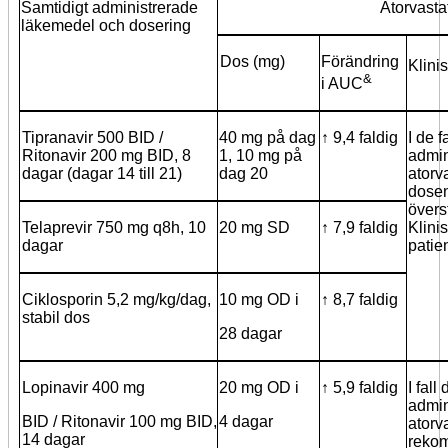
Samtidigt administrerade
Atorvasta
läkemedel och dosering
Dos (mg)
Förändring
Klini
&
i AUC
Tipranavir 500 BID /
40 mg på dag
↑ 9,4 faldig
I de f
Ritonavir 200 mg BID, 8
1, 10 mg på
admin
dagar (dagar 14 till 21)
dag 20
atorv
dosen
övers
Telaprevir 750 mg q8h, 10
20 mg SD
↑ 7,9 faldig
Klini
dagar
patie
Ciklosporin 5,2 mg/kg/dag,
10 mg OD i
↑ 8,7 faldig
stabil dos
28 dagar
Lopinavir 400 mg
20 mg OD i
↑ 5,9 faldig
I fall
admin
BID / Ritonavir 100 mg BID,
4 dagar
atorv
14 dagar
reko