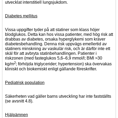
utvecklat interstitiell lungsjukdom.
Diabetes mellitus
Vissa uppgifter tyder på att statiner som klass höjer
blodglukos. Detta kan hos vissa patienter, med hög risk att
drabbas av diabetes, orsaka hyperglykemi som kräver
diabetesbehandling. Denna risk uppvägs emellertid av
statiners minskning av vaskulär risk, och är därför inte ett
skäl för att avbryta statinbehandlingen. Patienter i
riskzonen (med fasteglukos 5,6–6,9 mmol/l; BMI >30
2
kg/m
; förhöjda triglycerider; hypertension) ska övervakas
kliniskt och biokemiskt enligt gällande föreskrifter.
Pediatrisk population
Säkerheten vad gäller barns utveckling har inte fastställts
(se avsnitt 4.8).
Hjälpämnen