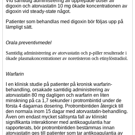
Vid samtidig administrering av upprepade doser av
digoxin och atorvastatin 10 mg ökade koncentrationen av
digoxin vid steady-state något.
Patienter som behandlas med digoxin bör följas upp på
lämpligt sätt.
Orala preventivmedel
Samtidig administrering av atorvastatin och p-piller resulterade i
ökade plasmakoncentrationer av noretisteron och etinylöstradiol.
Warfarin
I en klinisk studie på patienter på kronisk warfarin-
behandling, orsakade samtidig administrering av
atorvastatin 80 mg dagligen och warfarin en liten
minskning på ca 1,7 sekunder i protrombintid under de
första 4 dagarnas dosering. Protrombintiden återgick till
den normala inom 15 dagar med atorvastatin-behandling.
Även om endast mycket sällsynta fall av kliniskt
signifikanta interaktioner med antikoagulantia har
rapporterats, bör protrombintiden bestämmas innan
atorvastatin ges till patienter som tar antikoagulantia av