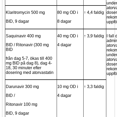
under
atorva
Klaritromycin 500 mg
80 mg OD i
↑ 4,4 faldig
doser
rekom
BID, 9 dagar
8 dagar
uppfö
Saquinavir 400 mg
40 mg OD i
↑ 3,9 faldig
I fall
admin
BID / Ritonavir (300 mg
4 dagar
atorv
BID
reko
under
från dag 5-7, ökas till 400
atorva
mg BID på dag 8), dag 4-
doser
18, 30 minuter efter
rekom
dosering med atorvastatin
uppfö
Darunavir 300 mg
10 mg OD i
↑ 3,3 faldig
BID /
4 dagar
Ritonavir 100 mg
BID, 9 dagar