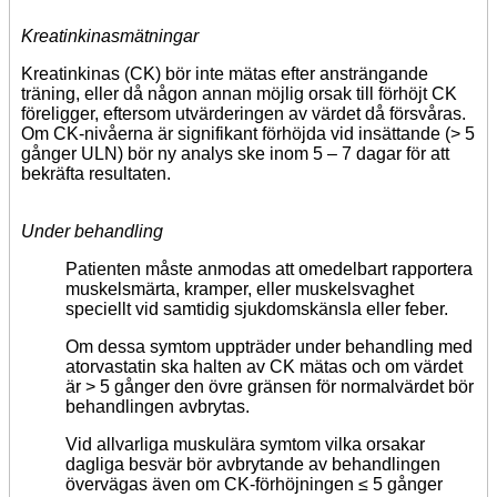
Kreatinkinasmätningar
Kreatinkinas (CK) bör inte mätas efter ansträngande
träning, eller då någon annan möjlig orsak till förhöjt CK
föreligger, eftersom utvärderingen av värdet då försvåras.
Om CK-nivåerna är signifikant förhöjda vid insättande (> 5
gånger ULN) bör ny analys ske inom 5 – 7 dagar för att
bekräfta resultaten.
Under behandling
Patienten måste anmodas att omedelbart rapportera
muskelsmärta, kramper, eller muskelsvaghet
speciellt vid samtidig sjukdomskänsla eller feber.
Om dessa symtom uppträder under behandling med
atorvastatin ska halten av CK mätas och om värdet
är > 5 gånger den övre gränsen för normalvärdet bör
behandlingen avbrytas.
Vid allvarliga muskulära symtom vilka orsakar
dagliga besvär bör avbrytande av behandlingen
övervägas även om CK-förhöjningen ≤ 5 gånger