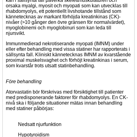
kan i sällsynta fall påverka skelettmuskulaturen och
orsaka myalgi, myosit och myopati som kan utvecklas till
rhabdomyolys, ett potentiellt livshotande tillstånd som
kännetecknas av markant förhöjda kreatinkinas (CK)-
nivåer (>10 gånger den övre gränsen för normalvärdet),
myoglobinemi och myoglobinuri som kan leda till
njursvikt.
Immunmedierad nekrotiserande myopati (IMNM) under
eller efter behandling med vissa statiner har rapporterats i
sällsynta fall. Kliniskt kännetecknas IMNM av kvarstående
proximal muskelsvaghet och förhöjt kreatinkinas i serum,
som kvarstår trots utsatt statinbehandling.
Före behandling
Atorvastatin bör förskrivas med försiktighet till patienter
med predisponerande faktorer för rhabdomyolys. En CK-
nivå ska i följande situationer mätas innan behandling
med statiner påbörjas:
Nedsatt njurfunktion
Hypotyroidism