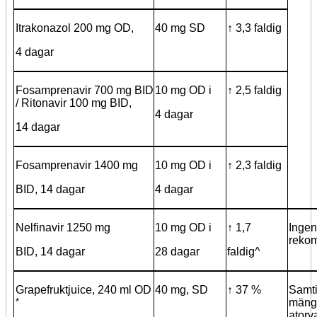
Itrakonazol 200 mg OD,
40 mg SD
↑ 3,3 faldig
4 dagar
Fosamprenavir 700 mg BID
10 mg OD i
↑ 2,5 faldig
/ Ritonavir 100 mg BID,
4 dagar
14 dagar
Fosamprenavir 1400 mg
10 mg OD i
↑ 2,3 faldig
BID, 14 dagar
4 dagar
Nelfinavir 1250 mg
10 mg OD i
↑ 1,7
Ingen
reko
BID, 14 dagar
28 dagar
faldig^
Grapefruktjuice, 240 ml OD
40 mg, SD
↑ 37 %
Samti
*
mängd
atorv