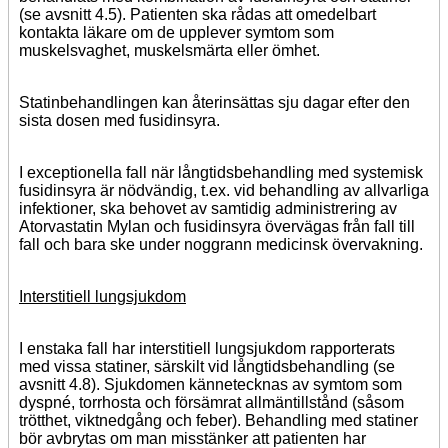
(se avsnitt 4.5). Patienten ska rådas att omedelbart
kontakta läkare om de upplever symtom som
muskelsvaghet, muskelsmärta eller ömhet.
Statinbehandlingen kan återinsättas sju dagar efter den
sista dosen med fusidinsyra.
I exceptionella fall när långtidsbehandling med systemisk
fusidinsyra är nödvändig, t.ex. vid behandling av allvarliga
infektioner, ska behovet av samtidig administrering av
Atorvastatin Mylan och fusidinsyra övervägas från fall till
fall och bara ske under noggrann medicinsk övervakning.
Interstitiell lungsjukdom
I enstaka fall har interstitiell lungsjukdom rapporterats
med vissa statiner, särskilt vid långtidsbehandling (se
avsnitt 4.8). Sjukdomen kännetecknas av symtom som
dyspné, torrhosta och försämrat allmäntillstånd (såsom
trötthet, viktnedgång och feber). Behandling med statiner
bör avbrytas om man misstänker att patienten har