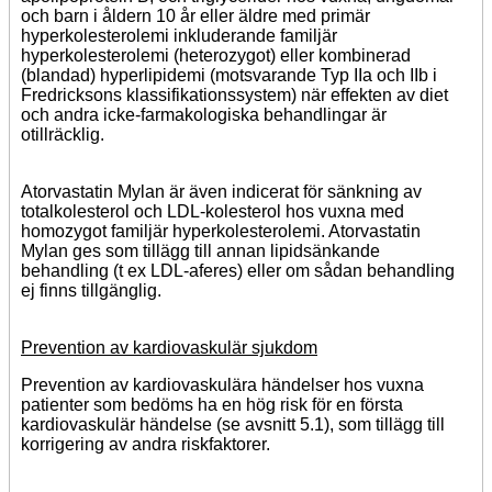
och barn i åldern 10 år eller äldre med primär
hyperkolesterolemi inkluderande familjär
hyperkolesterolemi (heterozygot) eller kombinerad
(blandad) hyperlipidemi (motsvarande Typ IIa och IIb i
Fredricksons klassifikationssystem) när effekten av diet
och andra icke-farmakologiska behandlingar är
otillräcklig.
Atorvastatin Mylan är även indicerat för sänkning av
totalkolesterol och LDL-kolesterol hos vuxna med
homozygot familjär hyperkolesterolemi. Atorvastatin
Mylan ges som tillägg till annan lipidsänkande
behandling (t ex LDL-aferes) eller om sådan behandling
ej finns tillgänglig.
Prevention av kardiovaskulär sjukdom
Prevention av kardiovaskulära händelser hos vuxna
patienter som bedöms ha en hög risk för en första
kardiovaskulär händelse (se avsnitt 5.1), som tillägg till
korrigering av andra riskfaktorer.