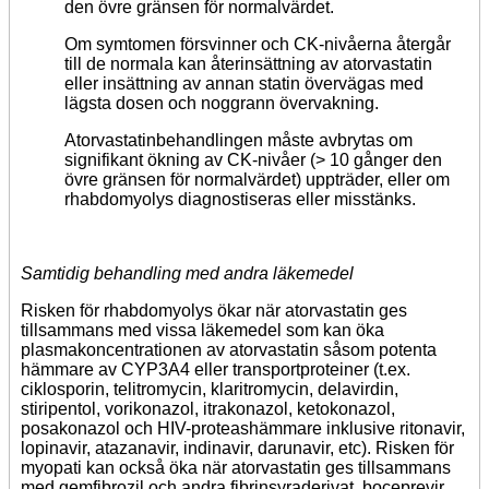
den övre gränsen för normalvärdet.
Om symtomen försvinner och CK-nivåerna återgår
till de normala kan återinsättning av atorvastatin
eller insättning av annan statin övervägas med
lägsta dosen och noggrann övervakning.
Atorvastatinbehandlingen måste avbrytas om
signifikant ökning av CK-nivåer (> 10 gånger den
övre gränsen för normalvärdet) uppträder, eller om
rhabdomyolys diagnostiseras eller misstänks.
Samtidig behandling med andra läkemedel
Risken för rhabdomyolys ökar när atorvastatin ges
tillsammans med vissa läkemedel som kan öka
plasmakoncentrationen av atorvastatin såsom potenta
hämmare av CYP3A4 eller transportproteiner (t.ex.
ciklosporin, telitromycin, klaritromycin, delavirdin,
stiripentol, vorikonazol, itrakonazol, ketokonazol,
posakonazol och HIV-proteashämmare inklusive ritonavir,
lopinavir, atazanavir, indinavir, darunavir, etc). Risken för
myopati kan också öka när atorvastatin ges tillsammans
med gemfibrozil och andra fibrinsyraderivat, boceprevir,