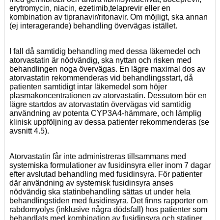
erytromycin, niacin, ezetimib,telaprevir eller en
kombination av tipranavir/ritonavir. Om möjligt, ska annan
(ej interagerande) behandling övervägas istället.
I fall då samtidig behandling med dessa läkemedel och
atorvastatin är nödvändig, ska nyttan och risken med
behandlingen noga övervägas. En lägre maximal dos av
atorvastatin rekommenderas vid behandlingsstart, då
patienten samtidigt intar läkemedel som höjer
plasmakoncentrationen av atorvastatin. Dessutom bör en
lägre startdos av atorvastatin övervägas vid samtidig
användning av potenta CYP3A4-hämmare, och lämplig
klinisk uppföljning av dessa patienter rekommenderas (se
avsnitt 4.5).
Atorvastatin får inte administreras tillsammans med
systemiska formulationer av fusidinsyra eller inom 7 dagar
efter avslutad behandling med fusidinsyra. För patienter
där användning av systemisk fusidinsyra anses
nödvändig ska statinbehandling sättas ut under hela
behandlingstiden med fusidinsyra. Det finns rapporter om
rabdomyolys (inklusive några dödsfall) hos patienter som
behandlats med kombination av fusidinsyra och statiner