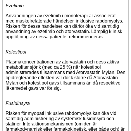
Ezetimib
Användningen av ezetimib i monoterapi är associerat
med muskelrelaterade händelser, inklusive rabdomyolys.
Risken för dessa händelser kan därför öka vid samtidig
användning av ezetimib och atorvastatin. Lämplig klinisk
uppföljning av dessa patienter rekommenderas.
Kolestipol
Plasmakoncentrationen av atorvastatin och dess aktiva
metaboliter sjönk (med ca 25 %) när kolestipol
administrerades tillsammans med Atorvastatin Mylan. Den
lipidreglerande effekten var dock större då Atorvastatin
Mylan och kolestipol gavs tillsammans än då respektive
läkemedel gavs var för sig.
Fusidinsyra
Risken för myopati inklusive rabdomyolys kan öka vid
samtidig administrering av systemisk fusidinsyra och
statiner. Interaktionsmekanismen (om den är
farmakodynamisk eller farmakokinetisk, eller både och) är