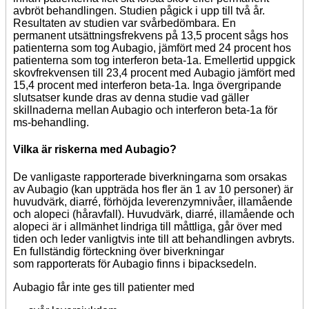
avbröt behandlingen. Studien pågick i upp till två år.
Resultaten av studien var svårbedömbara. En
permanent utsättningsfrekvens på 13,5 procent sågs hos
patienterna som tog Aubagio, jämfört med 24 procent hos
patienterna som tog interferon beta-1a. Emellertid uppgick
skovfrekvensen till 23,4 procent med Aubagio jämfört med
15,4 procent med interferon beta-1a. Inga övergripande
slutsatser kunde dras av denna studie vad gäller
skillnaderna mellan Aubagio och interferon beta-1a för
ms-behandling.
Vilka är riskerna med Aubagio?
De vanligaste rapporterade biverkningarna som orsakas
av Aubagio (kan uppträda hos fler än 1 av 10 personer) är
huvudvärk, diarré, förhöjda leverenzymnivåer, illamående
och alopeci (håravfall). Huvudvärk, diarré, illamående och
alopeci är i allmänhet lindriga till måttliga, går över med
tiden och leder vanligtvis inte till att behandlingen avbryts.
En fullständig förteckning över biverkningar
som rapporterats för Aubagio finns i bipacksedeln.
Aubagio får inte ges till patienter med