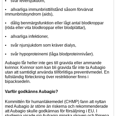
• svår leversjukdom,
• allvarliga immunbristtillstånd såsom förvärvat
immunbristsyndrom (aids),
• dålig benmärgsfunktion eller lågt antal blodkroppar
(röda eller vita blodkroppar eller blodplättar),
• allvarliga infektioner,
• svår njursjukdom som kräver dialys,
• svår hypoproteinemi (låga blodproteinnivåer).
Aubagio får heller inte ges till gravida eller ammande
kvinnor. Kvinnor som kan bli gravida får inte ta Aubagio
utan att samtidigt använda tillförlitliga preventivmedel. En
fullständig förteckning över restriktioner finns i
bipacksedeln.
Varför godkänns Aubagio?
Kommittén för humanläkemedel (CHMP) fann att nyttan
med Aubagio är större än riskerna och rekommenderade
att Aubagio skulle godkännas för försäljning i EU. I
studierna visade sig Aubagio minska skoven och försena