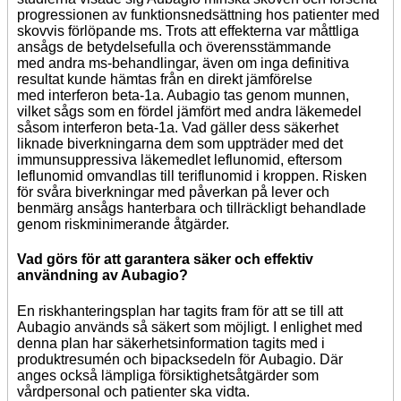
progressionen av funktionsnedsättning hos patienter med
skovvis förlöpande ms. Trots att effekterna var måttliga
ansågs de betydelsefulla och överensstämmande
med andra ms-behandlingar, även om inga definitiva
resultat kunde hämtas från en direkt jämförelse
med interferon beta-1a. Aubagio tas genom munnen,
vilket sågs som en fördel jämfört med andra läkemedel
såsom interferon beta-1a. Vad gäller dess säkerhet
liknade biverkningarna dem som uppträder med det
immunsuppressiva läkemedlet leflunomid, eftersom
leflunomid omvandlas till teriflunomid i kroppen. Risken
för svåra biverkningar med påverkan på lever och
benmärg ansågs hanterbara och tillräckligt behandlade
genom riskminimerande åtgärder.
Vad görs för att garantera säker och effektiv
användning av Aubagio?
En riskhanteringsplan har tagits fram för att se till att
Aubagio används så säkert som möjligt. I enlighet med
denna plan har säkerhetsinformation tagits med i
produktresumén och bipacksedeln för Aubagio. Där
anges också lämpliga försiktighetsåtgärder som
vårdpersonal och patienter ska vidta.