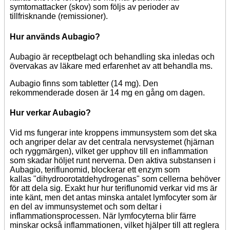
symtomattacker (skov) som följs av perioder av
tillfrisknande (remissioner).
Hur används Aubagio?
Aubagio är receptbelagt och behandling ska inledas och
övervakas av läkare med erfarenhet av att behandla ms.
Aubagio finns som tabletter (14 mg). Den
rekommenderade dosen är 14 mg en gång om dagen.
Hur verkar Aubagio?
Vid ms fungerar inte kroppens immunsystem som det ska
och angriper delar av det centrala nervsystemet (hjärnan
och ryggmärgen), vilket ger upphov till en inflammation
som skadar höljet runt nerverna. Den aktiva substansen i
Aubagio, teriflunomid, blockerar ett enzym som
kallas "dihydroorotatdehydrogenas" som cellerna behöver
för att dela sig. Exakt hur hur teriflunomid verkar vid ms är
inte känt, men det antas minska antalet lymfocyter som är
en del av immunsystemet och som deltar i
inflammationsprocessen. När lymfocyterna blir färre
minskar också inflammationen, vilket hjälper till att reglera