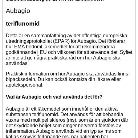
Aubagio
teriflunomid
Detta är en sammanfattning av det offentliga europeiska
utredningsprotokollet (EPAR) för Aubagio. Det förklarar
hur EMA bedömt läkemedlet för att rekommendera
godkännande i EU och villkoren för att använda det. Syftet
är inte att ge några praktiska råd om hur Aubagio ska
användas.
Praktisk information om hur Aubagio ska användas finns i
bipacksedeln. Du kan också kontakta din läkare eller
apotekspersonal.
Vad är Aubagio och vad används det för?
Aubagio är ett läkemedel som innehåller den aktiva
substansen teriflunomid. Det används för att behandla
vuxna med multipel skleros (ms), som är en sjukdom där
det skyddande höljet som omger nerverna förstörs av
inflammation. Aubagio används vid en typ av ms som
kallas skovvis förlöpande ms, när patienten har