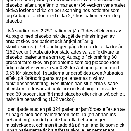
placebo: efter ungefär nio månader (36 veckor) var antalet
aktiva lesioner cirka en per skanning hos patienter som
tog Aubagio jämfört med cirka 2,7 hos patienter som tog
placebo.
I två studier med 2 257 patienter jämfördes effekterna av
Aubagio med placebo när det gällde minskningen av
antalet skov per patient och år (kallat "årlig
skovfrekvens"). Behandlingen pågick i upp till cirka tre år
(152 veckor). Aubagio konstaterades vara effektivare än
placebo: patienterna som tog Aubagio fick omkring 30
procent färre skov än patienterna som tog placebo (den
årliga skovfrekvensen var 0,35 för Aubagio jämfört med
0,53 för placebo). I studierna undersöktes även Aubagios
effekt på förändringarna av patienternas nivå av
funktionsnedsättning. Resultaten från studierna visade
att risken för förvärrad funktionsnedsättning minskade
med 30 procent jämfört med placebo efter cirka två och ett
halvt års behandling (132 veckor).
I den fjärde studien på 324 patienter jämfördes effekten av
Aubagio med den av interferon beta-1a (en annan ms-
behandling) när det gällde hur ofta behandlingen
misslyckades, och man tittade då på hur lång tid som gick
innan patienterna fick sitt första skov eller permanent