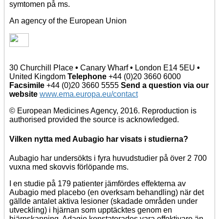
symtomen på ms.
An agency of the European Union
30 Churchill Place
•
Canary Wharf
•
London E14 5EU
•
United Kingdom
Telephone
+44 (0)20 3660 6000
Facsimile
+44 (0)20 3660 5555
Send a question via our
website
www.ema.europa.eu/contact
© European Medicines Agency, 2016. Reproduction is
authorised provided the source is acknowledged.
Vilken nytta med Aubagio har visats i studierna?
Aubagio har undersökts i fyra huvudstudier på över 2 700
vuxna med skovvis förlöpande ms.
I en studie på 179 patienter jämfördes effekterna av
Aubagio med placebo (en overksam behandling) när det
gällde antalet aktiva lesioner (skadade områden under
utveckling) i hjärnan som upptäcktes genom en
hjärnskanning. Adagio konstaterades vara effektivare än