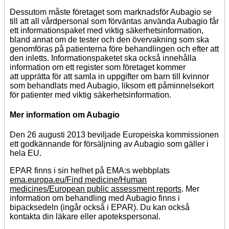
Dessutom måste företaget som marknadsför Aubagio se
till att all vårdpersonal som förväntas använda Aubagio får
ett informationspaket med viktig säkerhetsinformation,
bland annat om de tester och den övervakning som ska
genomföras på patienterna före behandlingen och efter att
den inletts. Informationspaketet ska också innehålla
information om ett register som företaget kommer
att upprätta för att samla in uppgifter om barn till kvinnor
som behandlats med Aubagio, liksom ett påminnelsekort
för patienter med viktig säkerhetsinformation.
Mer information om Aubagio
Den 26 augusti 2013 beviljade Europeiska kommissionen
ett godkännande för försäljning av Aubagio som gäller i
hela EU.
EPAR finns i sin helhet på EMA:s webbplats
ema.europa.eu/Find medicine/Human
medicines/European public assessment reports
. Mer
information om behandling med Aubagio finns i
bipacksedeln (ingår också i EPAR). Du kan också
kontakta din läkare eller apotekspersonal.