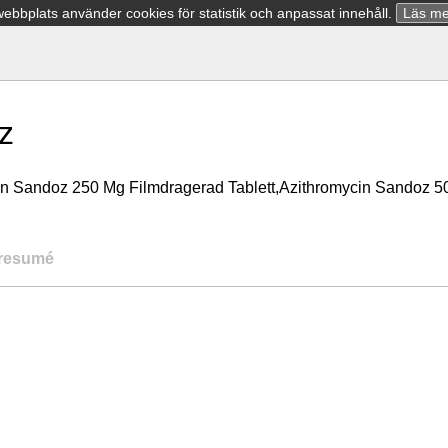
bbplats använder cookies för statistik och anpassat innehåll.
Läs me
z
in Sandoz 250 Mg Filmdragerad Tablett,Azithromycin Sandoz 50
resumé