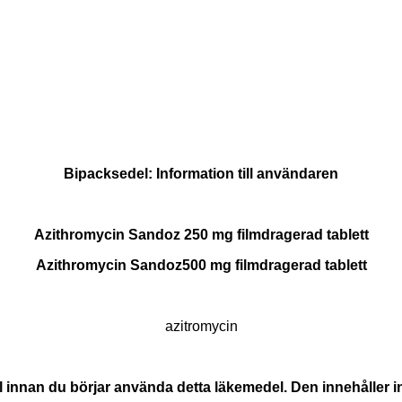
Bipacksedel: Information till användaren
Azithromycin Sandoz 250
mg
filmdragerad tablett
Azithromycin Sandoz
500
mg
filmdragerad tablett
azitromycin
nnan du börjar använda detta läkemedel. Den innehåller inf