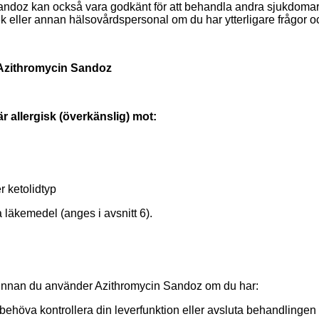
Sandoz kan också vara godkänt för att behandla andra sjukdoma
 eller annan hälsovårdspersonal om du har ytterligare frågor och 
 Azithromycin Sandoz
r allergisk (överkänslig) mot:
r ketolidtyp
 läkemedel (anges i avsnitt 6).
 innan du använder Azithromycin Sandoz om du har:
behöva kontrollera din leverfunktion eller avsluta
behandlingen