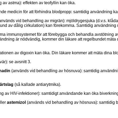
av astma): effekten av teofyllin kan öka.
de medicin för att förhindra blodpropp: samtidig
användning
ka
används vid behandling av migrän): mjöldrygesjuka (
d.v.s.
klåda
grund av dålig cirkulation) kan förekomma.
Samtidig användning 
mma immunsystemet för att förebygga och behandla avstötning av
vändning är nödvändig, kommer din läkare att regelbundet mät
rationen av digoxin kan öka.
Din läkare kommer att mäta dina bl
r): se avsnitt 3.
enadin
(används vid behandling av hösnuva): samtidig användn
ärtslag
(så kallade antiarytmika).
g av HIV-infektioner): samtidigt användande kan öka biverknin
ller
astemizol
(används vid behandling av hösnuva): samtidig 