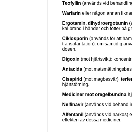
Teofyllin
(används vid behandling 
Warfarin
eller någon annan liknan
Ergotamin, dihydroergotamin
(
kallbrand i händer och fötter på 
Ciklosporin
(används för att hä
transplantation): om samtidig an
dosen.
Digoxin
(mot hjärtsvikt): koncent
Antacida
(mot matsmältningsbesvä
Cisapirid
(mot magbesvär),
terf
hjärtstörning.
Mediciner mot oregelbundna hj
Nelfinavir
(används vid behandlin
Alfentanil
(används vid narkos) e
effekten av dessa mediciner.