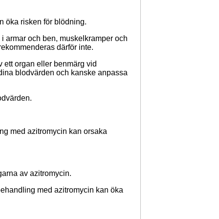
n öka risken för blödning.
 i armar och ben, muskelkramper och
rekommenderas därför inte.
 ett organ eller benmärg vid
a dina blodvärden och kanske anpassa
odvärden.
ing med azitromycin kan orsaka
garna av azitromycin.
behandling med azitromycin kan öka