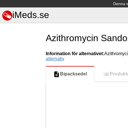
Denna we
iMeds.se
Azithromycin Sando
Information för alternativet:
Azithromyc
alternativ
Bipacksedel
Produkt