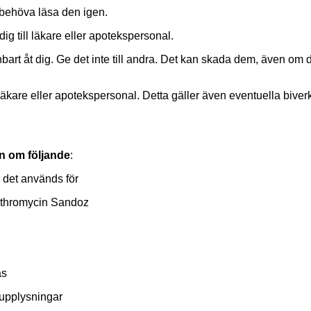
 behöva läsa den igen.
ig till läkare eller apotekspersonal.
bart åt dig. Ge det inte till andra. Det kan skada dem, även o
läkare eller apotekspersonal. Detta gäller även eventuella bive
on om följande
:
 det används för
zithromycin Sandoz
as
 upplysningar