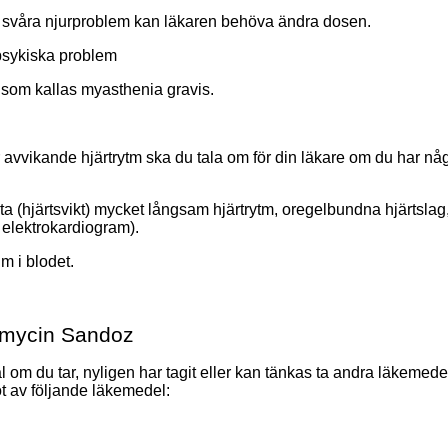
 svåra njurproblem kan läkaren behöva ändra dosen.
psykiska problem
 som kallas myasthenia gravis.
 avvikande hjärtrytm ska du tala om för din läkare om du har någo
a (hjärtsvikt) mycket långsam hjärtrytm, oregelbundna hjärtslag,
 elektrokardiogram).
m i blodet.
omycin Sandoz
l om du tar, nyligen har tagit eller kan tänkas ta andra läkemede
ot av följande läkemedel: