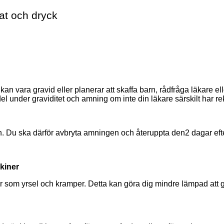
t och dryck
 kan vara gravid eller planerar att skaffa barn, rådfråga läkare e
el
under graviditet och amning om inte din läkare särskilt har 
n. Du
ska
därför avbryta amningen
och återuppta den
2
dagar eft
kiner
 som yrsel och kramper. Detta kan göra dig mindre lämpad att g