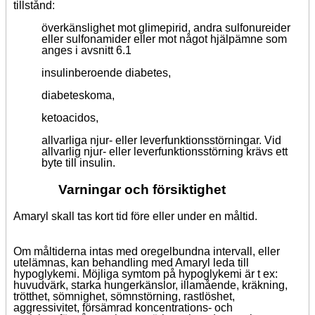
tillstånd:
överkänslighet mot glimepirid, andra sulfonureider
eller sulfonamider eller mot något hjälpämne som
anges i avsnitt 6.1
insulinberoende diabetes,
diabeteskoma,
ketoacidos,
allvarliga njur- eller leverfunktionsstörningar. Vid
allvarlig njur- eller leverfunktionsstörning krävs ett
byte till insulin.
Varningar och försiktighet
Amaryl skall tas kort tid före eller under en måltid.
Om måltiderna intas med oregelbundna intervall, eller
utelämnas, kan behandling med Amaryl leda till
hypoglykemi. Möjliga symtom på hypoglykemi är t ex:
huvudvärk, starka hungerkänslor, illamående, kräkning,
trötthet, sömnighet, sömnstörning, rastlöshet,
aggressivitet, försämrad koncentrations- och