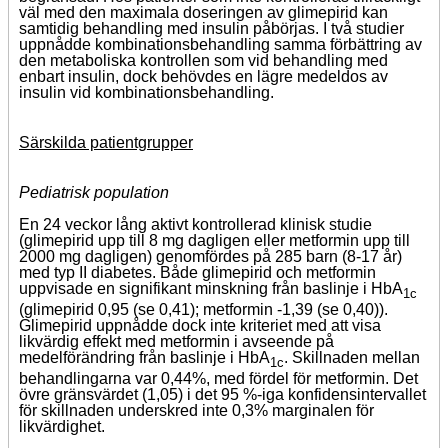
väl med den maximala doseringen av glimepirid kan
samtidig behandling med insulin påbörjas. I två studier
uppnådde kombinationsbehandling samma förbättring av
den metaboliska kontrollen som vid behandling med
enbart insulin, dock behövdes en lägre medeldos av
insulin vid kombinationsbehandling.
Särskilda patientgrupper
Pediatrisk population
En 24 veckor lång aktivt kontrollerad klinisk studie
(glimepirid upp till 8 mg dagligen eller metformin upp till
2000 mg dagligen) genomfördes på 285 barn (8-17 år)
med typ II diabetes. Både glimepirid och metformin
uppvisade en signifikant minskning från baslinje i HbA
1c
(glimepirid 0,95 (se 0,41); metformin -1,39 (se 0,40)).
Glimepirid uppnådde dock inte kriteriet med att visa
likvärdig effekt med metformin i avseende på
medelförändring från baslinje i HbA
. Skillnaden mellan
1c
behandlingarna var 0,44%, med fördel för metformin. Det
övre gränsvärdet (1,05) i det 95 %-iga konfidensintervallet
för skillnaden underskred inte 0,3% marginalen för
likvärdighet.