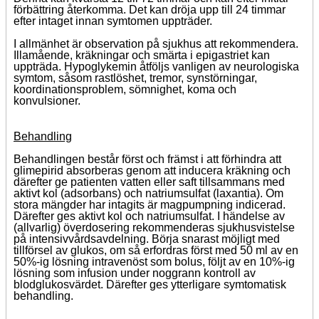
förbättring återkomma. Det kan dröja upp till 24 timmar
efter intaget innan symtomen uppträder.
I allmänhet är observation på sjukhus att rekommendera.
Illamående, kräkningar och smärta i epigastriet kan
uppträda. Hypoglykemin åtföljs vanligen av neurologiska
symtom, såsom rastlöshet, tremor, synstörningar,
koordinationsproblem, sömnighet, koma och
konvulsioner.
Behandling
Behandlingen består först och främst i att förhindra att
glimepirid absorberas genom att inducera kräkning och
därefter ge patienten vatten eller saft tillsammans med
aktivt kol (adsorbans) och natriumsulfat (laxantia). Om
stora mängder har intagits är magpumpning indicerad.
Därefter ges aktivt kol och natriumsulfat. I händelse av
(allvarlig) överdosering rekommenderas sjukhusvistelse
på intensivvårdsavdelning. Börja snarast möjligt med
tillförsel av glukos, om så erfordras först med 50 ml av en
50%-ig lösning intravenöst som bolus, följt av en 10%-ig
lösning som infusion under noggrann kontroll av
blodglukosvärdet. Därefter ges ytterligare symtomatisk
behandling.