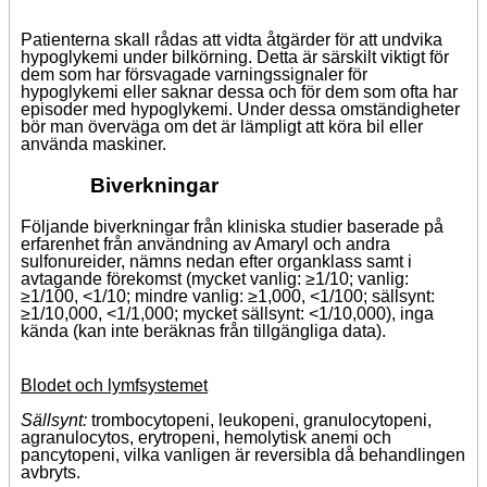
Patienterna skall rådas att vidta åtgärder för att undvika
hypoglykemi under bilkörning. Detta är särskilt viktigt för
dem som har försvagade varningssignaler för
hypoglykemi eller saknar dessa och för dem som ofta har
episoder med hypoglykemi. Under dessa omständigheter
bör man överväga om det är lämpligt att köra bil eller
använda maskiner.
Biverkningar
Följande biverkningar från kliniska studier baserade på
erfarenhet från användning av Amaryl och andra
sulfonureider, nämns nedan efter organklass samt i
avtagande förekomst (mycket vanlig: ≥1/10; vanlig:
≥1/100, <1/10; mindre vanlig: ≥1,000, <1/100; sällsynt:
≥1/10,000, <1/1,000; mycket sällsynt: <1/10,000), inga
kända (kan inte beräknas från tillgängliga data).
Blodet och lymfsystemet
Sällsynt:
trombocytopeni, leukopeni, granulocytopeni,
agranulocytos, erytropeni, hemolytisk anemi och
pancytopeni, vilka vanligen är reversibla då behandlingen
avbryts.