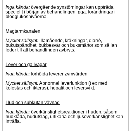
Inga kända:
övergående synstörningar kan uppträda,
speciellt i början av behandlingen, pga. förändringar i
blodglukosnivåerna.
Magtarmkanalen
Mycket sällsynt:
illamående, kräkningar, diarré,
bukutspändhet, bukbesvär och buksmärtor som sällan
leder till att behandlingen avbryts.
Lever och gallvägar
Inga kända:
förhöjda leverenzymvärden.
Mycket sällsynt:
Abnormal leverfunktion (t ex med
kolestas och ikterus), hepatit och leversvikt.
Hud och subkutan vävnad
Inga kända:
överkänslighetsreaktioner i huden, såsom
hudklåda, hudutslag, urtikaria och ljusöverkänslighet kan
inträffa.