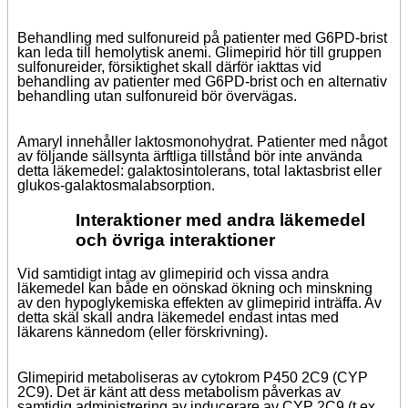
Behandling med sulfonureid på patienter med G6PD-brist
kan leda till hemolytisk anemi. Glimepirid hör till gruppen
sulfonureider, försiktighet skall därför iakttas vid
behandling av patienter med G6PD-brist och en alternativ
behandling utan sulfonureid bör övervägas.
Amaryl innehåller laktosmonohydrat. Patienter med något
av följande sällsynta ärftliga tillstånd bör inte använda
detta läkemedel: galaktosintolerans, total laktasbrist eller
glukos-galaktosmalabsorption.
Interaktioner med andra läkemedel
och övriga interaktioner
Vid samtidigt intag av glimepirid och vissa andra
läkemedel kan både en oönskad ökning och minskning
av den hypoglykemiska effekten av glimepirid inträffa. Av
detta skäl skall andra läkemedel endast intas med
läkarens kännedom (eller förskrivning).
Glimepirid metaboliseras av cytokrom P450 2C9 (CYP
2C9). Det är känt att dess metabolism påverkas av
samtidig administrering av inducerare av CYP 2C9 (t ex