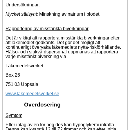
Undersökningar:
Mycket sällsynt:
Minskning av natrium i blodet.
Rapportering av misstänkta biverkningar
Det är viktigt att rapportera misstänkta biverkningar efter
att läkemedlet godkänts. Det gör det möjligt att
kontinuerligt övervaka läkemedlets nytta-riskförhållande.
Hälso- och sjukvårdspersonal uppmanas att rapportera
varje misstänkt biverkning via
Läkemedelsverket
Box 26
751 03 Uppsala
www.lakemedelsverket.se
Överdosering
Symtom
Efter intag av en för hög dos kan hypoglykemi inträffa.
Denna kan kvarstå 12 till 72 timmar och kan efter initial