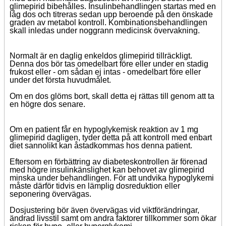
glimepirid bibehålles. Insulinbehandlingen startas med en
låg dos och titreras sedan upp beroende på den önskade
graden av metabol kontroll. Kombinationsbehandlingen
skall inledas under noggrann medicinsk övervakning.
Normalt är en daglig enkeldos glimepirid tillräckligt.
Denna dos bör tas omedelbart före eller under en stadig
frukost eller - om sådan ej intas - omedelbart före eller
under det första huvudmålet.
Om en dos glöms bort, skall detta ej rättas till genom att ta
en högre dos senare.
Om en patient får en hypoglykemisk reaktion av 1 mg
glimepirid dagligen, tyder detta på att kontroll med enbart
diet sannolikt kan åstadkommas hos denna patient.
Eftersom en förbättring av diabeteskontrollen är förenad
med högre insulinkänslighet kan behovet av glimepirid
minska under behandlingen. För att undvika hypoglykemi
måste därför tidvis en lämplig dosreduktion eller
seponering övervägas.
Dosjustering bör även övervägas vid viktförändringar,
ändrad livsstil samt om andra faktorer tillkommer som ökar