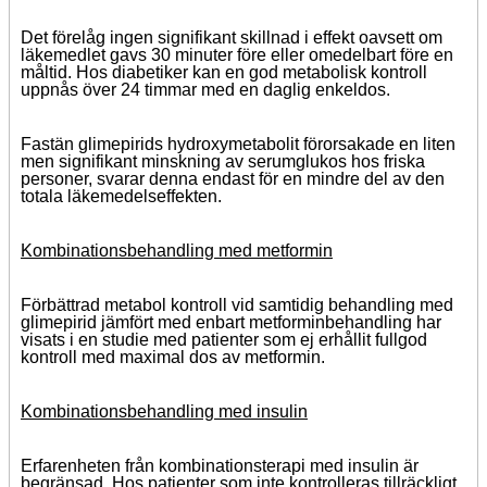
Det förelåg ingen signifikant skillnad i effekt oavsett om
läkemedlet gavs 30 minuter före eller omedelbart före en
måltid. Hos diabetiker kan en god metabolisk kontroll
uppnås över 24 timmar med en daglig enkeldos.
Fastän glimepirids hydroxymetabolit förorsakade en liten
men signifikant minskning av serumglukos hos friska
personer, svarar denna endast för en mindre del av den
totala läkemedelseffekten.
Kombinationsbehandling med metformin
Förbättrad metabol kontroll vid samtidig behandling med
glimepirid jämfört med enbart metforminbehandling har
visats i en studie med patienter som ej erhållit fullgod
kontroll med maximal dos av metformin.
Kombinationsbehandling med insulin
Erfarenheten från kombinationsterapi med insulin är
begränsad. Hos patienter som inte kontrolleras tillräckligt