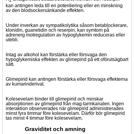
2
kan antingen leda till en potentiering eller en minskning
av den blodsockersänkande effekten.
Under inverkan av sympatikolytika såsom betablockerare,
klonidin, guanetidin och reserpin, kan symtom på
adrenerg motregulation av hypoglykemin reduceras eller
utebli.
Intag av alkohol kan förstärka eller försvaga den
hypoglykemiska effekten av glimepirid på ett oförutsägbart
sätt.
Glimepirid kan antingen förstärka eller försvaga effekterna
av kumarinderivat.
Kolesevelam binder till glimepirid och minskar
absorptionen av glimepirid från mag-tarmkanalen. Ingen
interaktion observerades när glimepirid administrerades
minst fyra timmar före kolesevelam. Därför bör glimepirid
tas minst 4 timmar före kolesevelam.
Graviditet och amning