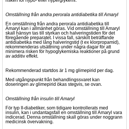
risken för hypo- eller hyperglykemi.
Omställning från andra perorala antidiabetika till Amaryl
En omställning från andra perorala antidiabetika till
Amaryl kan i allmänhet göras. Vid omställning till Amaryl
skall hänsyn tas till styrkan och halveringstiden för det
föregående preparatet. I vissa fall, särskilt beträffande
antidiabetika med lång halveringstid (t ex klorpropamid),
rekommenderas utsättning under några dagar för att
minimera risken för hypoglykemiska reaktioner på grund
av additiv effekt.
Rekommenderad startdos är 1 mg glimepirid per dag.
Med utgångspunkt från behandlingssvaret kan
doseringen av glimepirid ökas stegvis, se ovan.
Omställning från insulin till Amaryl
För typ II-diabetiker, som tidigare kontrollerats med
insulin, kan i undantagsfall en omställning till Amaryl vara
indicerad. Denna omställning skall göras under noggrann
medicinsk övervakning.