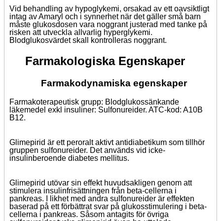
Vid behandling av hypoglykemi, orsakad av ett oavsiktligt
intag av Amaryl och i synnerhet när det gäller små barn
måste glukosdosen vara noggrant justerad med tanke på
risken att utveckla allvarlig hyperglykemi.
Blodglukosvärdet skall kontrolleras noggrant.
Farmakologiska Egenskaper
Farmakodynamiska egenskaper
Farmakoterapeutisk grupp: Blodglukossänkande
läkemedel exkl insuliner: Sulfonureider. ATC-kod: A10B
B12.
Glimepirid är ett peroralt aktivt antidiabetikum som tillhör
gruppen sulfonureider. Det används vid icke-
insulinberoende diabetes mellitus.
Glimepirid utövar sin effekt huvudsakligen genom att
stimulera insulinfrisättningen från beta-cellerna i
pankreas. I likhet med andra sulfonureider är effekten
baserad på ett förbättrat svar på glukosstimulering i beta-
cellerna i pankreas. Såsom antagits för övriga