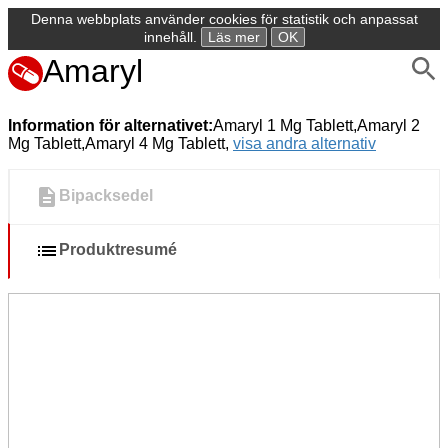
Denna webbplats använder cookies för statistik och anpassat
innehåll.
Läs mer
OK
Amaryl
Information för alternativet:
Amaryl 1 Mg Tablett,Amaryl 2
Mg Tablett,Amaryl 4 Mg Tablett,
visa andra alternativ
Bipacksedel
Produktresumé