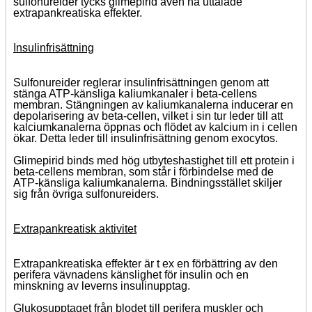
sulfonureider tycks glimepirid även ha uttalade
extrapankreatiska effekter.
Insulinfrisättning
Sulfonureider reglerar insulinfrisättningen genom att
stänga ATP-känsliga kaliumkanaler i beta-cellens
membran. Stängningen av kaliumkanalerna inducerar en
depolarisering av beta-cellen, vilket i sin tur leder till att
kalciumkanalerna öppnas och flödet av kalcium in i cellen
ökar. Detta leder till insulinfrisättning genom exocytos.
Glimepirid binds med hög utbyteshastighet till ett protein i
beta-cellens membran, som står i förbindelse med de
ATP-känsliga kaliumkanalerna. Bindningsstället skiljer
sig från övriga sulfonureiders.
Extrapankreatisk aktivitet
Extrapankreatiska effekter är t ex en förbättring av den
perifera vävnadens känslighet för insulin och en
minskning av leverns insulinupptag.
Glukosupptaget från blodet till perifera muskler och