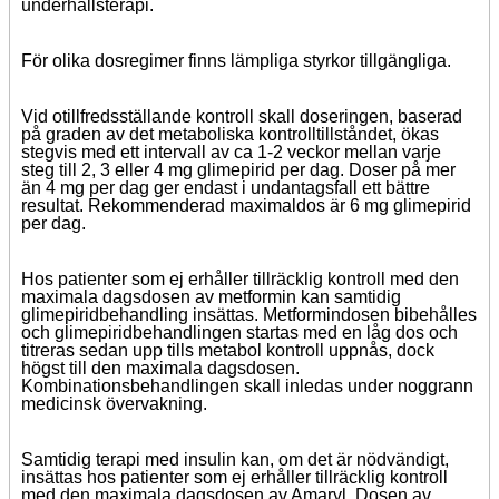
underhållsterapi.
För olika dosregimer finns lämpliga styrkor tillgängliga.
Vid otillfredsställande kontroll skall doseringen, baserad
på graden av det metaboliska kontrolltillståndet, ökas
stegvis med ett intervall av ca 1-2 veckor mellan varje
steg till 2, 3 eller 4 mg glimepirid per dag. Doser på mer
än 4 mg per dag ger endast i undantagsfall ett bättre
resultat. Rekommenderad maximaldos är 6 mg glimepirid
per dag.
Hos patienter som ej erhåller tillräcklig kontroll med den
maximala dagsdosen av metformin kan samtidig
glimepiridbehandling insättas. Metformindosen bibehålles
och glimepiridbehandlingen startas med en låg dos och
titreras sedan upp tills metabol kontroll uppnås, dock
högst till den maximala dagsdosen.
Kombinationsbehandlingen skall inledas under noggrann
medicinsk övervakning.
Samtidig terapi med insulin kan, om det är nödvändigt,
insättas hos patienter som ej erhåller tillräcklig kontroll
med den maximala dagsdosen av Amaryl. Dosen av