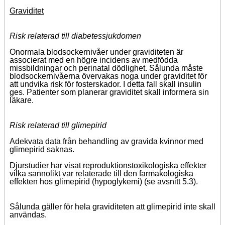
Graviditet
Risk relaterad till diabetessjukdomen
Onormala blodsockernivåer under graviditeten är
associerat med en högre incidens av medfödda
missbildningar och perinatal dödlighet. Sålunda måste
blodsockernivåerna övervakas noga under graviditet för
att undvika risk för fosterskador. I detta fall skall insulin
ges. Patienter som planerar graviditet skall informera sin
läkare.
Risk relaterad till glimepirid
Adekvata data från behandling av gravida kvinnor med
glimepirid saknas.
Djurstudier har visat reproduktionstoxikologiska effekter
vilka sannolikt var relaterade till den farmakologiska
effekten hos glimepirid (hypoglykemi) (se avsnitt 5.3).
Sålunda gäller för hela graviditeten att glimepirid inte skall
användas.