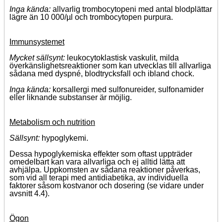
Inga kända:
allvarlig trombocytopeni med antal blodplättar
lägre än 10 000/µl och trombocytopen purpura.
Immunsystemet
Mycket sällsynt:
leukocytoklastisk vaskulit, milda
överkänslighetsreaktioner som kan utvecklas till allvarliga
sådana med dyspné, blodtrycksfall och ibland chock.
Inga kända:
korsallergi med sulfonureider, sulfonamider
eller liknande substanser är möjlig.
Metabolism och nutrition
Sällsynt:
hypoglykemi.
Dessa hypoglykemiska effekter som oftast uppträder
omedelbart kan vara allvarliga och ej alltid lätta att
avhjälpa. Uppkomsten av sådana reaktioner påverkas,
som vid all terapi med antidiabetika, av individuella
faktorer såsom kostvanor och dosering (se vidare under
avsnitt 4.4).
Ögon