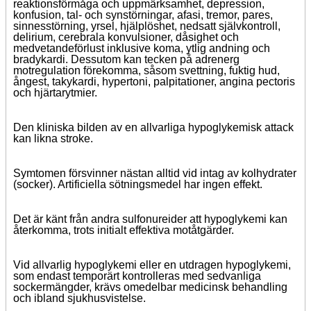
reaktionsförmåga och uppmärksamhet, depression,
konfusion, tal- och synstörningar, afasi, tremor, pares,
sinnesstörning, yrsel, hjälplöshet, nedsatt självkontroll,
delirium, cerebrala konvulsioner, dåsighet och
medvetandeförlust inklusive koma, ytlig andning och
bradykardi. Dessutom kan tecken på adrenerg
motregulation förekomma, såsom svettning, fuktig hud,
ångest, takykardi, hypertoni, palpitationer, angina pectoris
och hjärtarytmier.
Den kliniska bilden av en allvarliga hypoglykemisk attack
kan likna stroke.
Symtomen försvinner nästan alltid vid intag av kolhydrater
(socker). Artificiella sötningsmedel har ingen effekt.
Det är känt från andra sulfonureider att hypoglykemi kan
återkomma, trots initialt effektiva motåtgärder.
Vid allvarlig hypoglykemi eller en utdragen hypoglykemi,
som endast temporärt kontrolleras med sedvanliga
sockermängder, krävs omedelbar medicinsk behandling
och ibland sjukhusvistelse.