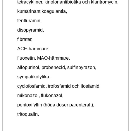
tetracykliner, kinolonantibiotika och klaritromycin,
kumarinantikoagulantia,
fenfluramin,
disopyramid,
fibrater,
ACE-hämmare,
fluoxetin, MAO-hämmare,
allopurinol, probenecid, sulfinpyrazon,
sympatikolytika,
cyclofosfamid, trofosfamid och ifosfamid,
mikonazol, flukonazol,
pentoxifyllin (höga doser parenteralt),
tritoqualin.