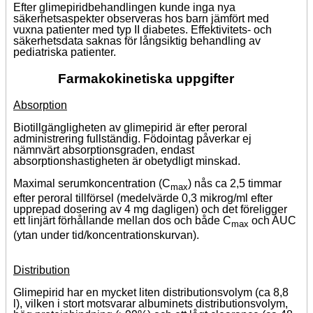
Efter glimepiridbehandlingen kunde inga nya
säkerhetsaspekter observeras hos barn jämfört med
vuxna patienter med typ II diabetes. Effektivitets- och
säkerhetsdata saknas för långsiktig behandling av
pediatriska patienter.
Farmakokinetiska uppgifter
Absorption
Biotillgängligheten av glimepirid är efter peroral
administrering fullständig. Födointag påverkar ej
nämnvärt absorptionsgraden, endast
absorptionshastigheten är obetydligt minskad.
Maximal serumkoncentration (C
) nås ca 2,5 timmar
max
efter peroral tillförsel (medelvärde 0,3 mikrog/ml efter
upprepad dosering av 4 mg dagligen) och det föreligger
ett linjärt förhållande mellan dos och både C
och AUC
max
(ytan under tid/koncentrationskurvan).
Distribution
Glimepirid har en mycket liten distributionsvolym (ca 8,8
l), vilken i stort motsvarar albuminets distributionsvolym,