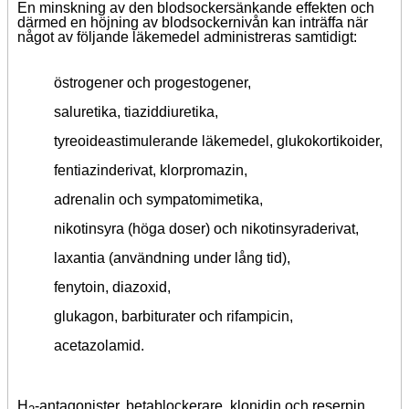
En minskning av den blodsockersänkande effekten och
därmed en höjning av blodsockernivån kan inträffa när
något av följande läkemedel administreras samtidigt:
östrogener och progestogener,
saluretika, tiaziddiuretika,
tyreoideastimulerande läkemedel, glukokortikoider,
fentiazinderivat, klorpromazin,
adrenalin och sympatomimetika,
nikotinsyra (höga doser) och nikotinsyraderivat,
laxantia (användning under lång tid),
fenytoin, diazoxid,
glukagon, barbiturater och rifampicin,
acetazolamid.
H
-antagonister, betablockerare, klonidin och reserpin