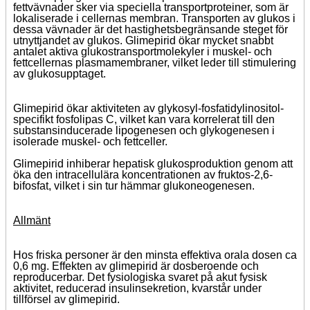
fettvävnader sker via speciella transportproteiner, som är
lokaliserade i cellernas membran. Transporten av glukos i
dessa vävnader är det hastighetsbegränsande steget för
utnyttjandet av glukos. Glimepirid ökar mycket snabbt
antalet aktiva glukostransportmolekyler i muskel- och
fettcellernas plasmamembraner, vilket leder till stimulering
av glukosupptaget.
Glimepirid ökar aktiviteten av glykosyl-fosfatidylinositol-
specifikt fosfolipas C, vilket kan vara korrelerat till den
substansinducerade lipogenesen och glykogenesen i
isolerade muskel- och fettceller.
Glimepirid inhiberar hepatisk glukosproduktion genom att
öka den intracellulära koncentrationen av fruktos-2,6-
bifosfat, vilket i sin tur hämmar glukoneogenesen.
Allmänt
Hos friska personer är den minsta effektiva orala dosen ca
0,6 mg. Effekten av glimepirid är dosberoende och
reproducerbar. Det fysiologiska svaret på akut fysisk
aktivitet, reducerad insulinsekretion, kvarstår under
tillförsel av glimepirid.