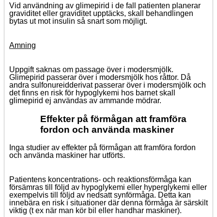
Vid användning av glimepirid i de fall patienten planerar
graviditet eller graviditet upptäcks, skall behandlingen
bytas ut mot insulin så snart som möjligt.
Amning
Uppgift saknas om passage över i modersmjölk.
Glimepirid passerar över i modersmjölk hos råttor. Då
andra sulfonureidderivat passerar över i modersmjölk och
det finns en risk för hypoglykemi hos barnet skall
glimepirid ej användas av ammande mödrar.
Effekter på förmågan att framföra
fordon och använda maskiner
Inga studier av effekter på förmågan att framföra fordon
och använda maskiner har utförts.
Patientens koncentrations- och reaktionsförmåga kan
försämras till följd av hypoglykemi eller hyperglykemi eller
exempelvis till följd av nedsatt synförmåga. Detta kan
innebära en risk i situationer där denna förmåga är särskilt
viktig (t ex när man kör bil eller handhar maskiner).