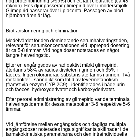
hög proteinbindning (>99%) och ett lågt clearance (ca 48
ml/min). Hos djur passerar glimepirid över i modersmjölk.
Glimepirid passerar över i placenta. Passagen av blod-
hjärnbarriären är låg.
Biotransformering och elimination
Medelvärdet för den dominerande serumhalveringstiden,
relevant för serumkoncentrationen vid upprepad dosering,
är ca 5-8 timmar. Vid höga doser noterades en något
längre halveringstid.
Efter en engångsdos av radioaktivt märkt glimepirid,
återfanns 58% av radioaktiviteten i urinen och 35% i
faeces. Ingen oförändrad substans återfanns i urinen. Två
metaboliter - sannolikt som följd av levermetabolism
(främst via enzym CYP 2C9) - identifierades i både urin
och faeces: hydroxyderivatet och karboxyderivatet.
Efter peroral administrering av glimepirid var de terminala
halveringstiderna för dessa metaboliter 3-6 respektive 5-6
timmar.
Vid jämförelse mellan engångsdos och dagliga multipla
engångsdoser noterades inga signifikanta skillnader i de
farmakokinetiska parametrarna och den intraindividuella