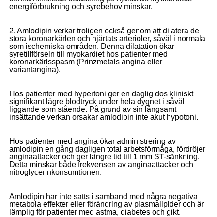
energiförbrukning och syrebehov minskar.
2. Amlodipin verkar troligen också genom att dilatera de
stora koronarkärlen och hjärtats arterioler, såväl i normala
som ischemiska områden. Denna dilatation ökar
syretillförseln till myokardiet hos patienter med
koronarkärlsspasm (Prinzmetals angina eller
variantangina).
Hos patienter med hypertoni ger en daglig dos kliniskt
signifikant lägre blodtryck under hela dygnet i såväl
liggande som stående. På grund av sin långsamt
insättande verkan orsakar amlodipin inte akut hypotoni.
Hos patienter med angina ökar administrering av
amlodipin en gång dagligen total arbetsförmåga, fördröjer
anginaattacker och ger längre tid till 1 mm ST-sänkning.
Detta minskar både frekvensen av anginaattacker och
nitroglycerinkonsumtionen.
Amlodipin har inte satts i samband med några negativa
metabola effekter eller förändring av plasmalipider och är
lämplig för patienter med astma, diabetes och gikt.