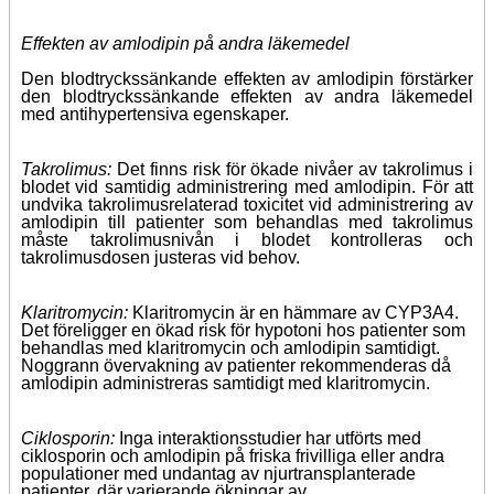
Effekten av amlodipin på andra läkemedel
Den blodtryckssänkande effekten av amlodipin förstärker
den blodtryckssänkande effekten av andra läkemedel
med antihypertensiva egenskaper.
Takrolimus:
Det finns risk för ökade nivåer av takrolimus i
blodet vid samtidig administrering med amlodipin. För att
undvika takrolimusrelaterad toxicitet vid administrering av
amlodipin till patienter som behandlas med takrolimus
måste takrolimusnivån i blodet kontrolleras och
takrolimusdosen justeras vid behov.
Klaritromycin:
Klaritromycin är en hämmare av CYP3A4.
Det föreligger en ökad risk för hypotoni hos patienter som
behandlas med klaritromycin och amlodipin samtidigt.
Noggrann övervakning av patienter rekommenderas då
amlodipin administreras samtidigt med klaritromycin.
Ciklosporin:
Inga interaktionsstudier har utförts med
ciklosporin och amlodipin på friska frivilliga eller andra
populationer med undantag av njurtransplanterade
patienter, där varierande ökningar av