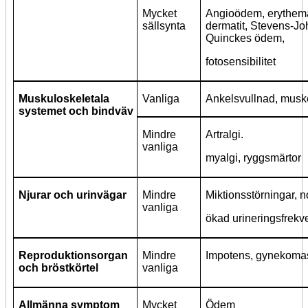
Mycket
Angioödem, erythema 
sällsynta
dermatit, Stevens-J
Quinckes ödem,
fotosensibilitet
Muskuloskeletala
Vanliga
Ankelsvullnad, musk
systemet och bindväv
Mindre
Artralgi.
vanliga
myalgi, ryggsmärtor
Njurar och urinvägar
Mindre
Miktionsstörningar, no
vanliga
ökad urineringsfrekv
Reproduktionsorgan
Mindre
Impotens, gynekomas
och bröstkörtel
vanliga
Allmänna symptom
Mycket
Ödem