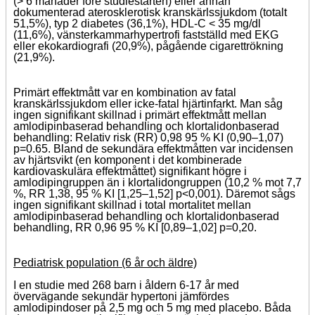
(> 6 månader före studiestarten) eller annan
dokumenterad aterosklerotisk kranskärlssjukdom (totalt
51,5%), typ 2 diabetes (36,1%), HDL-C < 35 mg/dl
(11,6%), vänsterkammarhypertrofi fastställd med EKG
eller ekokardiografi (20,9%), pågående cigarettrökning
(21,9%).
Primärt effektmått var en kombination av fatal
kranskärlssjukdom eller icke-fatal hjärtinfarkt. Man såg
ingen signifikant skillnad i primärt effektmått mellan
amlodipinbaserad behandling och klortalidonbaserad
behandling: Relativ risk (RR) 0,98 95 % KI (0,90–1,07)
p=0.65. Bland de sekundära effektmåtten var incidensen
av hjärtsvikt (en komponent i det kombinerade
kardiovaskulära effektmåttet) signifikant högre i
amlodipingruppen än i klortalidongruppen (10,2 % mot 7,7
%, RR 1,38, 95 % KI [1,25–1,52] p<0,001). Däremot sågs
ingen signifikant skillnad i total mortalitet mellan
amlodipinbaserad behandling och klortalidonbaserad
behandling, RR 0,96 95 % KI [0,89–1,02] p=0,20.
Pediatrisk population (6 år och äldre)
I en studie med 268 barn i åldern 6-17 år med
övervägande sekundär hypertoni jämfördes
amlodipindoser på 2,5 mg och 5 mg med placebo. Båda