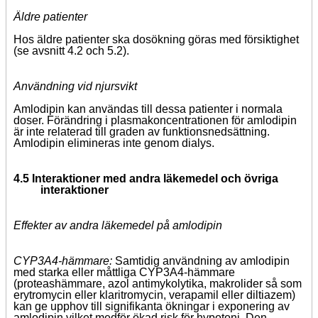
Äldre patienter
Hos äldre patienter ska dosökning göras med försiktighet
(se avsnitt 4.2 och 5.2).
Användning vid njursvikt
Amlodipin kan användas till dessa patienter i normala
doser. Förändring i plasmakoncentrationen för amlodipin
är inte relaterad till graden av funktionsnedsättning.
Amlodipin elimineras inte genom dialys.
4.5 Interaktioner med andra läkemedel och övriga
interaktioner
Effekter av andra läkemedel på amlodipin
CYP3A4-hämmare:
Samtidig användning av amlodipin
med starka eller måttliga CYP3A4-hämmare
(proteashämmare, azol antimykolytika, makrolider så som
erytromycin eller klaritromycin, verapamil eller diltiazem)
kan ge upphov till signifikanta ökningar i exponering av
amlodipin vilket medför ökad risk för hypotoni. Den