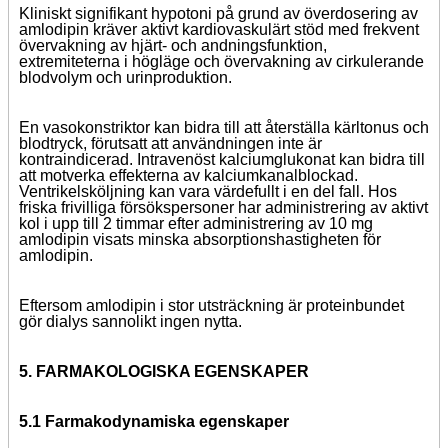
Kliniskt signifikant hypotoni på grund av överdosering av
amlodipin kräver aktivt kardiovaskulärt stöd med frekvent
övervakning av hjärt- och andningsfunktion,
extremiteterna i högläge och övervakning av cirkulerande
blodvolym och urinproduktion.
En vasokonstriktor kan bidra till att återställa kärltonus och
blodtryck, förutsatt att användningen inte är
kontraindicerad. Intravenöst kalciumglukonat kan bidra till
att motverka effekterna av kalciumkanalblockad.
Ventrikelsköljning kan vara värdefullt i en del fall. Hos
friska frivilliga försökspersoner har administrering av aktivt
kol i upp till 2 timmar efter administrering av 10 mg
amlodipin visats minska absorptionshastigheten för
amlodipin.
Eftersom amlodipin i stor utsträckning är proteinbundet
gör dialys sannolikt ingen nytta.
5. FARMAKOLOGISKA EGENSKAPER
5.1 Farmakodynamiska egenskaper