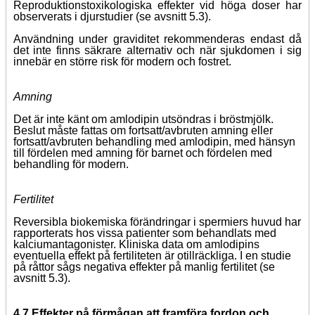
Reproduktionstoxikologiska effekter vid höga doser har
observerats i djurstudier (se avsnitt 5.3).
Användning under graviditet rekommenderas endast då
det inte finns säkrare alternativ och när sjukdomen i sig
innebär en större risk för modern och fostret.
Amning
Det är inte känt om amlodipin utsöndras i bröstmjölk.
Beslut måste fattas om fortsatt/avbruten amning eller
fortsatt/avbruten behandling med amlodipin, med hänsyn
till fördelen med amning för barnet och fördelen med
behandling för modern.
Fertilitet
Reversibla biokemiska förändringar i spermiers huvud har
rapporterats hos vissa patienter som behandlats med
kalciumantagonister. Kliniska data om amlodipins
eventuella effekt på fertiliteten är otillräckliga. I en studie
på råttor sågs negativa effekter på manlig fertilitet (se
avsnitt 5.3).
4.7 Effekter på förmågan att framföra fordon och