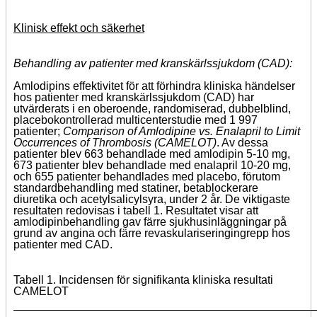
Klinisk effekt och säkerhet
Behandling av patienter med kranskärlssjukdom (CAD):
Amlodipins effektivitet för att förhindra kliniska händelser
hos patienter med kranskärlssjukdom (CAD) har
utvärderats i en oberoende, randomiserad, dubbelblind,
placebokontrollerad multicenterstudie med 1 997
patienter;
Comparison of Amlodipine vs. Enalapril to Limit
Occurrences of Thrombosis (CAMELOT)
. Av dessa
patienter blev 663 behandlade med amlodipin 5-10 mg,
673 patienter blev behandlade med enalapril 10-20 mg,
och 655 patienter behandlades med placebo, förutom
standardbehandling med statiner, betablockerare
diuretika och acetylsalicylsyra, under 2 år. De viktigaste
resultaten redovisas i tabell 1. Resultatet visar att
amlodipinbehandling gav färre sjukhusinläggningar på
grund av angina och färre revaskulariseringingrepp hos
patienter med CAD.
Tabell 1. Incidensen för signifikanta kliniska resultati
CAMELOT