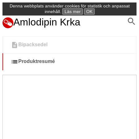
Denna webbplats använder cookies för statistik och anpassat
innehåll.
Läs mer
OK
Amlodipin Krka
Bipacksedel
Produktresumé