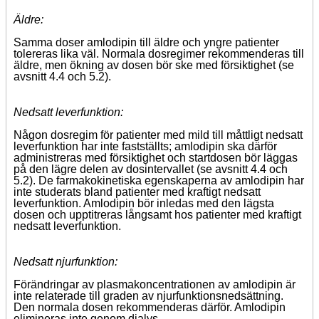
Äldre:
Samma doser amlodipin till äldre och yngre patienter
tolereras lika väl. Normala dosregimer rekommenderas till
äldre, men ökning av dosen bör ske med försiktighet (se
avsnitt 4.4 och 5.2).
Nedsatt leverfunktion:
Någon dosregim för patienter med mild till måttligt nedsatt
leverfunktion har inte fastställts; amlodipin ska därför
administreras med försiktighet och startdosen bör läggas
på den lägre delen av dosintervallet (se avsnitt 4.4 och
5.2). De farmakokinetiska egenskaperna av amlodipin har
inte studerats bland patienter med kraftigt nedsatt
leverfunktion. Amlodipin bör inledas med den lägsta
dosen och upptitreras långsamt hos patienter med kraftigt
nedsatt leverfunktion.
Nedsatt njurfunktion:
Förändringar av plasmakoncentrationen av amlodipin är
inte relaterade till graden av njurfunktionsnedsättning.
Den normala dosen rekommenderas därför. Amlodipin
elimineras inte genom dialys.