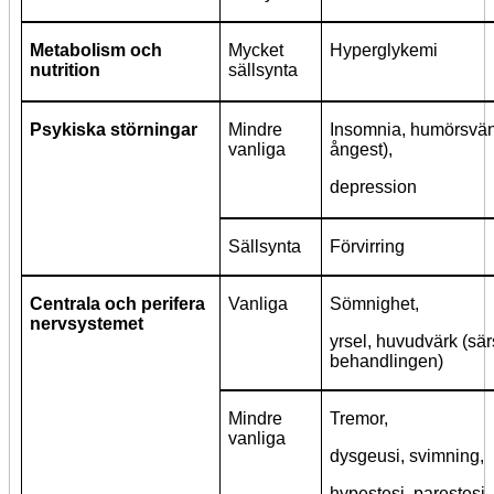
Metabolism och
Mycket
Hyperglykemi
nutrition
sällsynta
Psykiska störningar
Mindre
Insomnia, humörsvän
vanliga
ångest),
depression
Sällsynta
Förvirring
Centrala och perifera
Vanliga
Sömnighet,
nervsystemet
yrsel, huvudvärk (särs
behandlingen)
Mindre
Tremor,
vanliga
dysgeusi, svimning,
hypestesi, parestesi