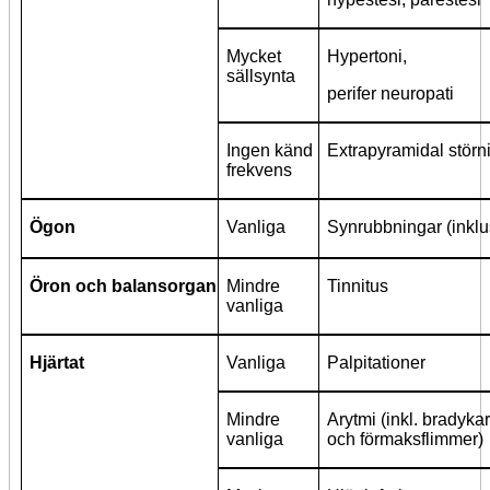
Mycket
Hypertoni,
sällsynta
perifer neuropati
Ingen känd
Extrapyramidal störn
frekvens
Ögon
Vanliga
Synrubbningar (inklu
Öron och balansorgan
Mindre
Tinnitus
vanliga
Hjärtat
Vanliga
Palpitationer
Mindre
Arytmi (inkl. bradykar
vanliga
och förmaksflimmer)