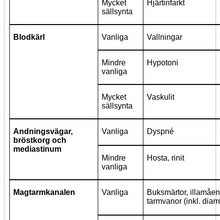
Mycket
Hjärtinfarkt
sällsynta
Blodkärl
Vanliga
Vallningar
Mindre
Hypotoni
vanliga
Mycket
Vaskulit
sällsynta
Andningsvägar,
Vanliga
Dyspné
bröstkorg och
mediastinum
Mindre
Hosta, rinit
vanliga
Magtarmkanalen
Vanliga
Buksmärtor, illamåen
tarmvanor (inkl. diar