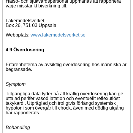
Hälso- och sjukvårdspersonal uppmanas att rapportera
varje misstänkt biverkning till:
Läkemedelsverket,
Box 26, 751 03 Uppsala
Webbplats:
www.lakemedelsverket.se
4.9 Överdosering
Erfarenheterna av avsiktlig överdosering hos människa är
begränsade.
Symptom
Tillgängliga data tyder på att kraftig överdosering kan ge
uttalad perifer vasodilatation och eventuellt reflexutlöst
takykardi. Utpräglad och troligtvis förlängd systemisk
hypotoni som övergår till chock, även med dödlig utgång
har rapporterats.
Behandling