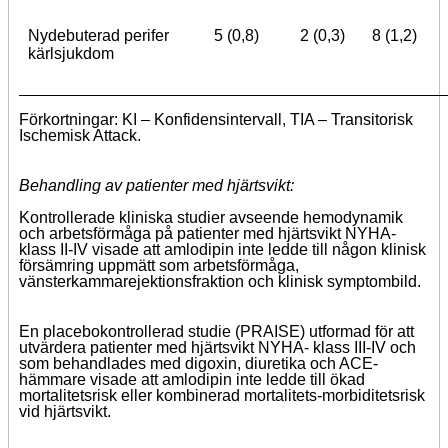
Nydebuterad perifer
5 (0,8)
2 (0,3)
8 (1,2)
kärlsjukdom
Förkortningar: KI – Konfidensintervall, TIA – Transitorisk
Ischemisk Attack.
Behandling av patienter med hjärtsvikt:
Kontrollerade kliniska studier avseende hemodynamik
och arbetsförmåga på patienter med hjärtsvikt NYHA-
klass II-IV visade att amlodipin inte ledde till någon klinisk
försämring uppmätt som arbetsförmåga,
vänsterkammarejektionsfraktion och klinisk symptombild.
En placebokontrollerad studie (PRAISE) utformad för att
utvärdera patienter med hjärtsvikt NYHA- klass III-IV och
som behandlades med digoxin, diuretika och ACE-
hämmare visade att amlodipin inte ledde till ökad
mortalitetsrisk eller kombinerad mortalitets-morbiditetsrisk
vid hjärtsvikt.