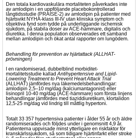
Den totala kardiovaskulära mortaliteten påverkades inte
av amlodipin i en uppföljande placebokontrollerad
långtidsstudie (PRAISE-2) av amlodipin på patienter med
hjärtsvikt NYHA-klass III-IV utan kliniska symptom och
objektiva fynd som tydde på underliggande ischemisk
sjukdom, på stabila doser av ACE-hämmare, digitalis och
diuretika. I denna population observerades ett samband
mellan amlodipin och ökat antal rapporter om lungödem.
Behandling för prevention av hjärtattack (ALLHAT-
prövningen)
I en randomiserad, dubbelblind morbiditet-
mortalitetsstudie kallad
Antihypertensive and Lipid-
Lowering Treatment to Prevent Heart Attack Trial
(ALLHAT) jämfördes nya läkemedelsbehandlingar:
amlodipin 2,5–10 mg/dag (kalciumantagonist) eller
lisinopril 10-40 mg/dag (ACE-hämmare) som första linjens
behandlingar jämfördes med tiaziddiuretikum, klortalidon
12,5-25 mg/dag vid lindrig till måttlig hypertoni.
Totalt 33 357 hypertensiva patienter i ålder 55 år och äldre
randomiserades och följdes under i genomsnitt 4,9 år.
Patienterna uppvisade minst ytterligare en riskfaktor för
kranskärlssjukdom, så som tidigare hjärtinfarkt eller stroke