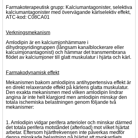
Farmakoterapeutisk grupp: Kalciumantagonister, selektiva
kalciumantagonister med övervägande kärlselektiv effekt,
ATC-kod: C08CA01
Verkningsmekanism
Amlodipin är en kalciumjonhämmare i
dihydropyridingruppen (långsam kanalblockerare eller
kalcuimjonantagonist) och hämmar det transmembrana
flödet av kalciumjoner till glatt muskulatur i hjärta och kärl.
Farmakodynamisk effekt
Mekanismen bakom amlodipins antihypertensiva effekt är
en direkt relaxerande effekt på kärlens glatta muskulatur.
Den exakta mekanismen med vilken amlodipin lindrar
angina är inte helt klargjord men amlodipin minskar den
totala ischemiska belastningen genom följande två
mekanismer:
1. Amlodipin vidgar perifera arterioler och minskar därmed
det totala perifera motståndet (afterload) mot vilket hjärtat
arbetar. Eftersom hjärtfrekvensen inte påverkas medför
denna minskade belastning på hjärtat att myokardiets