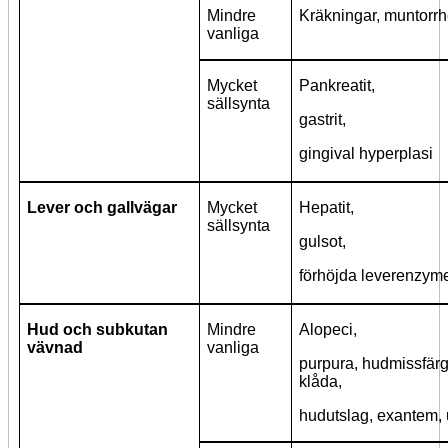
Mindre
Kräkningar, muntorrh
vanliga
Mycket
Pankreatit,
sällsynta
gastrit,
gingival hyperplasi
Lever och gallvägar
Mycket
Hepatit,
sällsynta
gulsot,
förhöjda leverenzym
Hud och subkutan
Mindre
Alopeci,
vävnad
vanliga
purpura, hudmissfärg
klåda,
hudutslag, exantem, u