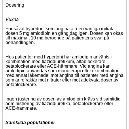
Dosering
Vuxna
För såväl hypertoni som angina är den vanliga initiala
dosen 5 mg amlodipin en gång dagligen. Dosen kan ökas
till maximalt 10 mg beroende på patientens svar på
behandlingen.
Hos patienter med hypertoni har amlodipin använts i
kombination med tiaziddiuretikum, alfablockerare,
betablockerare eller ACE-hämmare. Vid angina kan
amlodipin användas som monoterapi eller i kombination
med annat läkemedel mot angina till patienter med angina
som är refraktär mot nitrater eller mot adekvata doser av
betablockerare.
Ingen justering av dosen av amlodipin krävs vid samtidig
administrering av tiaziddiuretika, betablockerare eller
ACE-hämmare.
Särskilda populationer