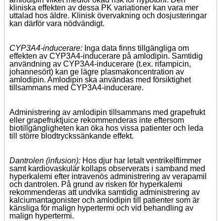
kliniska effekten av dessa PK variationer kan vara mer
uttalad hos äldre. Klinisk övervakning och dosjusteringar
kan därför vara nödvändigt.
CYP3A4-inducerare:
Inga data finns tillgängliga om
effekten av CYP3A4-inducerare på amlodipin. Samtidig
användning av CYP3A4-inducerare (t.ex. rifampicin,
johannesört) kan ge lägre plasmakoncentration av
amlodipin. Amlodipin ska användas med försiktighet
tillsammans med CYP3A4-inducerare.
Administrering av amlodipin tillsammans med grapefrukt
eller grapefruktjuice rekommenderas inte eftersom
biotillgängligheten kan öka hos vissa patienter och leda
till större blodtryckssänkande effekt.
Dantrolen (infusion):
Hos djur har letalt ventrikelflimmer
samt kardiovaskulär kollaps observerats i samband med
hyperkalemi efter intravenös administrering av verapamil
och dantrolen. På grund av risken för hyperkalemi
rekommenderas att undvika samtidig administrering av
kalciumantagonister och amlodipin till patienter som är
känsliga för malign hypertermi och vid behandling av
malign hypertermi.