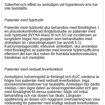
Säkerhet och effekt av amlodipin vid hypertensiv kris har
inte fastställts.
Patienter med hjärtsvikt
Patienter med hjärtsvikt ska behandlas med försiktighet. I
en placebokontrollerad långtidsstudie av patienter med
svår hjärtsvikt (NYHA-klass III och IV) var incidensen av
lungödem högre hos gruppen som behandlades med
amlodipin än i placebogruppen (se avsnitt 5.1).
Kalciumantagonister, inklusive amlodipin, ska användas
med försiktighet av patienter med kronisk hjärtinsufficiens
eftersom det kan öka risken för framtida kardiovaskulära
händelser och mortalitet.
Patienter med nedsatt leverfunktion
Amlodipins halveringstid är förlängd och AUC-värdena är
högre hos patienter med nedsatt leverfunktion. Inga
dosrekommendationer har fastställts. Amlodipin bör därför
inledas i den lägre delen av doseringsintervallet och ges
med försiktighet till dessa patienter, både vid initial
behandling och när dosen har ökats. Långsam
upptitrering av dosen och noggrann övervakning kan vara
nödvändig för patienter med kraftigt nedsatt leverfunktion.