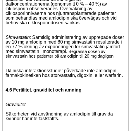
dalkoncentrationerna (genomsnitt 0 % – 40 %) av
ciklosporin observerades. Övervakning av
ciklosporinnivåerna hos njurtransplanterade patienter
som behandlas med amlodipin ska övervägas och vid
behov ska ciklosporindosen sänkas.
Simvastatin:
Samtidig administrering av upprepade doser
av 10 mg amlodipin med 80 mg simvastatin resulterade i
en 77 % ökning av exponeringen för simvastatin jämfört
med simvastatin i monoterapi.
Begränsa dosen av
simvastatin hos patienter på amlodipin till 20 mg dagligen.
I kliniska interaktionsstudier påverkade inte amlodipin
farmakokinetiken hos atorvastatin, digoxin, eller warfarin.
4.6 Fertilitet, graviditet och amning
Graviditet
Säkerheten vid användning av amlodipin till gravida
kvinnor har inte fastställts.