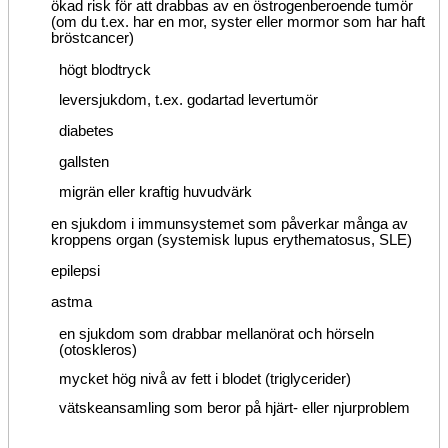
ökad risk för att drabbas av en östrogenberoende tumör
(om du t.ex. har en mor, syster eller mormor som har haft
bröstcancer)
högt blodtryck
leversjukdom, t.ex. godartad levertumör
diabetes
gallsten
migrän eller kraftig huvudvärk
en sjukdom i immunsystemet som påverkar många av
kroppens organ (systemisk lupus erythematosus, SLE)
epilepsi
astma
en sjukdom som drabbar mellanörat och hörseln
(otoskleros)
mycket hög nivå av fett i blodet (triglycerider)
vätskeansamling som beror på hjärt- eller njurproblem