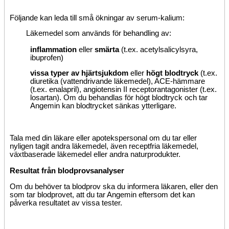
Följande kan leda till små ökningar av serum-kalium:
Läkemedel som används för behandling av:
inflammation
eller
smärta
(t.ex. acetylsalicylsyra,
ibuprofen)
vissa typer av hjärtsjukdom
eller
högt blodtryck
(t.ex.
diuretika (vattendrivande läkemedel), ACE-hämmare
(t.ex. enalapril), angiotensin II receptorantagonister (t.ex.
losartan). Om du behandlas för högt blodtryck och tar
Angemin kan blodtrycket sänkas ytterligare.
Tala med din läkare eller apotekspersonal om du tar eller
nyligen tagit andra läkemedel, även receptfria läkemedel,
växtbaserade läkemedel eller andra naturprodukter.
Resultat från blodprovsanalyser
Om du behöver ta blodprov ska du informera läkaren, eller den
som tar blodprovet, att du tar Angemin eftersom det kan
påverka resultatet av vissa tester.