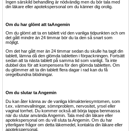
Ingen särskild behandling är nödvändig men du bör tala med
din läkare eller apotekspersonal om du känner dig orolig.
Om du har glömt att ta
Angemin
Om du glömt att ta en tablett vid den vanliga tidpunkten och om
det gått mindre än 24 timmar bör du ta den så snart som
möjligt.
Om det har gått mer än 24 timmar sedan du skulle ha tagit din
tablett, lämna då den glömda tabletten i förpackningen. Fortsätt
sedan att ta nästa tablett på samma tid som vanligt. Ta inte
dubbel dos för att kompensera för den glömda tabletten. Om
du glömmer att ta din tablett flera dagar i rad kan du få
oregelbundna blödningar.
Om du slutar ta Angemin
Du kan åter känna av de vanliga klimakteriesymtomen, som
t.ex. värmevallningar, sömnproblem, nervositet, yrsel eller
vaginal torrhet. Du kommer också att börja tappa benmassa
när du slutar använda Angemin. Tala med din läkare eller
apotekspersonal om du vill sluta ta Angemin. Om du har
ytterligare frågor om detta läkemedel, kontakta din läkare eller
apotekspersonal.