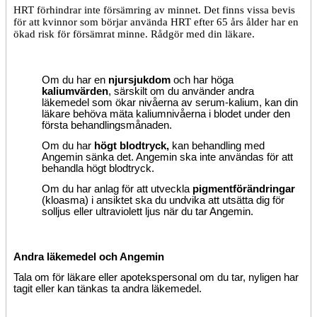
HRT förhindrar inte försämring av minnet. Det finns vissa bevis
för att kvinnor som börjar använda HRT efter 65 års ålder har en
ökad risk för försämrat minne. Rådgör med din läkare.
Om du har en
njursjukdom
och har höga
kaliumvärden
, särskilt om du använder andra
läkemedel som ökar nivåerna av serum-kalium, kan din
läkare behöva mäta kaliumnivåerna i blodet under den
första behandlingsmånaden.
Om du har
högt blodtryck,
kan behandling med
Angemin sänka det. Angemin ska inte användas för att
behandla högt blodtryck.
Om du har anlag för att utveckla
pigmentförändringar
(kloasma) i ansiktet ska du undvika att utsätta dig för
solljus eller ultraviolett ljus när du tar Angemin.
Andra läkemedel och Angemin
Tala om för läkare eller apotekspersonal om du tar, nyligen har
tagit eller kan tänkas ta andra läkemedel.