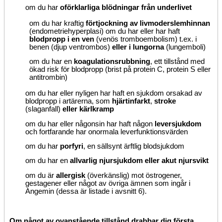
om du har
oförklarliga blödningar från underlivet
om du har kraftig
förtjockning av livmoderslemhinnan
(endometriehyperplasi) om du har eller har haft
blodpropp i en ven
(venös tromboembolism) t.ex. i
benen (djup ventrombos)
eller i lungorna
(lungemboli)
om du har en
koagulationsrubbning
, ett tillstånd med
ökad risk för blodpropp (brist på protein C, protein S eller
antitrombin)
om du har eller nyligen har haft en sjukdom orsakad av
blodpropp i artärerna, som
hjärtinfarkt
,
stroke
(slaganfall)
eller kärlkramp
om du har eller någonsin har haft någon
leversjukdom
och fortfarande har onormala leverfunktionsvärden
om du har
porfyri
, en sällsynt ärftlig blodsjukdom
om du har en
allvarlig njursjukdom eller akut njursvikt
om du är
allergisk
(överkänslig) mot östrogener,
gestagener eller något av övriga ämnen som ingår i
Angemin (dessa är listade i avsnitt 6).
Om något av ovanstående tillstånd drabbar dig första