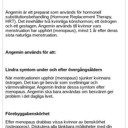
Angemin är ett preparat som används för hormonell
substitutionsbehandling (Hormone Replacement Therapy,
HRT). Det innehåller två kvinnliga könshormon; ett östrogen
och ett gestagen. Angemin används till kvinnor vars
menstruation har upphört (menopaus), minst 1 år efter deras
sista naturliga menstruation.
Angemin används för att:
Lindra symtom under och efter övergångsåldern
När mentruationen upphör (menopaus) sjunker kvinnans
östrogen. Det kan ge besvär som svettningar och
värmevallningar. Angemin lindrar dessa symtom efter
menopaus. Angemin ska bara användas om besvären ger
problem i det dagliga livet.
Förebygga
benskörhet
Efter menopaus drabbas vissa kvinnor av benskörhet
(osteoporos). Diskutera alla tänkbara möjligheter med din