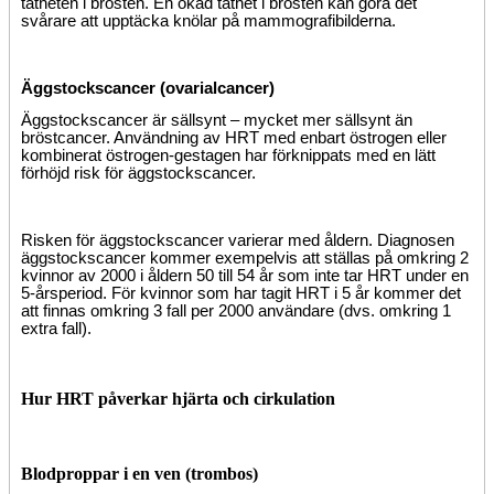
tätheten i brösten. En ökad täthet i brösten kan göra det
svårare att upptäcka knölar på mammografibilderna.
Äggstockscancer (ovarialcancer)
Äggstockscancer är sällsynt – mycket mer sällsynt än
bröstcancer. Användning av HRT med enbart östrogen eller
kombinerat östrogen-gestagen har förknippats med en lätt
förhöjd risk för äggstockscancer.
Risken för äggstockscancer varierar med åldern. Diagnosen
äggstockscancer kommer exempelvis att ställas på omkring 2
kvinnor av 2000 i åldern 50 till 54 år som inte tar HRT under en
5-årsperiod. För kvinnor som har tagit HRT i 5 år kommer det
att finnas omkring 3 fall per 2000 användare (dvs. omkring 1
extra fall).
Hur HRT påverkar hjärta och cirkulation
Blodproppar i en ven (trombos)