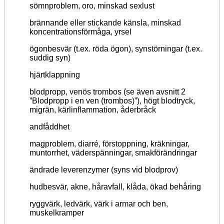
sömnproblem, oro, minskad sexlust
brännande eller stickande känsla, minskad
koncentrationsförmåga, yrsel
ögonbesvär (t.ex. röda ögon), synstörningar (t.ex.
suddig syn)
hjärtklappning
blodpropp, venös trombos (se även avsnitt 2
”Blodpropp i en ven (trombos)”), högt blodtryck,
migrän, kärlinflammation, åderbråck
andfåddhet
magproblem, diarré, förstoppning, kräkningar,
muntorrhet, väderspänningar, smakförändringar
ändrade leverenzymer (syns vid blodprov)
hudbesvär, akne, håravfall, klåda, ökad behåring
ryggvärk, ledvärk, värk i armar och ben,
muskelkramper