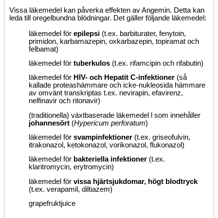
Vissa läkemedel kan påverka effekten av Angemin. Detta kan
leda till oregelbundna blödningar. Det gäller följande läkemedel:
läkemedel för
epilepsi
(t.ex. barbiturater, fenytoin,
primidon, karbamazepin, oxkarbazepin, topiramat och
felbamat)
läkemedel för
tuberkulos
(t.ex. rifamcipin och rifabutin)
läkemedel för
HIV- och Hepatit C-infektioner
(så
kallade proteashämmare och icke-nukleosida hämmare
av omvänt transkriptas t.ex. nevirapin, efavirenz,
nelfinavir och ritonavir)
(traditionella) växtbaserade läkemedel
l som innehåller
johannesört
(
Hypericum perforatum
)
läkemedel för
svampinfektioner
(t.ex. griseofulvin,
itrakonazol, ketokonazol, vorikonazol, flukonazol)
läkemedel för
bakteriella infektioner
(t.ex.
klaritromycin, erytromycin)
läkemedel för
vissa hjärtsjukdomar, högt blodtryck
(t.ex. verapamil, diltiazem)
grapefruktjuice