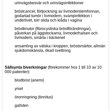
urinvägsbesvär och urinvägsinfektioner
bröstcancer, förtjockning av livmoderslemhinnan,
godartad tumör i livmodern, svampinfektion i
underlivet, torr slida och klåda i vagina
bröstknutor (fibrocystiska bröstförändringar),
påverkan på äggstockarna, livmoderhalsen och
livmodern, smärta i bäckenet
ansamling av vätska i kroppen, bröstsmärtor, allmän
sjukdomskänsla, ökad svettning
Sällsynta biverkningar
(förekommer hos 1 till 10 av 10
000 patienter):
blodbrist (anemi)
yrsel
öronringning (tinnitus)
gallsten