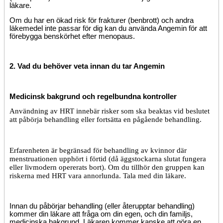
läkare.
Om du har en ökad risk för frakturer (benbrott) och andra
läkemedel inte passar för dig kan du använda Angemin för att
förebygga benskörhet efter menopaus.
2. Vad du behöver veta innan du tar Angemin
Medicinsk bakgrund och regelbundna kontroller
Användning av HRT innebär risker som ska beaktas vid beslutet
att påbörja behandling eller fortsätta en pågående behandling.
Erfarenheten är begränsad för behandling av kvinnor där
menstruationen upphört i förtid (då äggstockarna slutat fungera
eller livmodern opererats bort). Om du tillhör den gruppen kan
riskerna med HRT vara annorlunda. Tala med din läkare.
Innan du påbörjar behandling (eller återupptar behandling)
kommer din läkare att fråga om din egen, och din familjs,
medicinska bakgrund. Läkaren kommer kanske att göra en