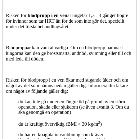
Risken för
blodpropp i en ven
är ungefär 1,3 - 3 gånger högre
för kvinnor som tar HRT än för de som inte gör det, speciellt
under det första behandlingsåret.
Blodproppar kan vara allvarliga. Om en blodpropp hamnar i
lungorna kan den ge bröstsmärta, andnöd, svimning eller till och
med leda till döden.
Risken för blodpropp i en ven ökar med stigande ålder och om
något av det som nämns nedan gäller dig. Informera din läkare
om något av följande gäller dig:
du kan inte gå under en längre tid på grund av en större
operation, skada eller sjukdom (se även avsnitt 3, Om du
ska genomgå en operation)
2
du är kraftigt överviktig (BMI > 30 kg/m
)
du har en koagulationsrubbning som kräver