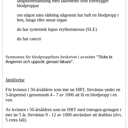
långtidsbehandling med läkemedel som förebygger
blodproppar
om någon nära släkting någonsin har haft en blodpropp i
ben, lunga eller annat organ
du har systemisk lupus erythematosus (SLE)
du har cancer
Symtomen för blodpropp
finns beskrivet i avsnittet ”
Sluta ta
Angemin och uppsök genast läkare”.
Jämförelse
För kvinnor i 50-årsåldern som inte tar HRT, förväntas under en
5-årsperiod i genomsnitt 4 - 7 av 1000 att få en blodpropp i en
ven.
Av kvinnor i 50-årsåldern som tar HRT med östrogen-gestagen i
mer än 5 år, förväntas 9 - 12 av 1000 användare att drabbas (dvs.
5 extra fall).