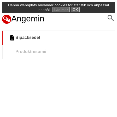
Denna webbplats använder cookies för statistik och anpassat
innehåll.
Läs mer
OK
Angemin
Bipacksedel
Produktresumé