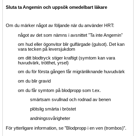
Sluta ta Angemin och uppsök omedelbart läkare
Om du märker något av följande när du använder HRT:
något av det som nämns i avsnittet "Ta inte Angemin"
om hud eller ögonvitor blir gulfärgade (gulsot). Det kan
vara tecken på leversjukdom
om ditt blodtryck stiger kraftigt (symtom kan vara
huvudvärk, trötthet, yrsel)
om du för första gången får migränliknande huvudvärk
om du blir gravid
om du får symtom på blodpropp som t.ex.
smärtsam svullnad och rodnad av benen
plötslig smärta i bröstet
andningssvårigheter
För ytterligare information, se ”Blodpropp i en ven (trombos)”.