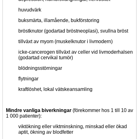
huvudvärk
buksmärta, illamående, bukförstoring
bröstknutor (godartad bröstneoplasi), svullna bröst
tillväxt av myom (muskelknutor i livmodern)
icke-cancerogen tillväxt av celler vid livmoderhalsen
(godartad cervikal tumör)
blödningsstörningar
flytningar
kraftlöshet, lokal vätskeansamling
Mindre vanliga biverkningar
(förekommer hos 1 till 10 av
1 000 patienter):
viktökning eller viktminskning, minskad eller ökad
aptit, ökning av blodfetter