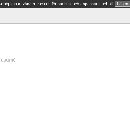
bbplats använder cookies för statistik och anpassat innehåll.
Läs me
resumé