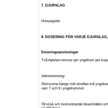
7. DJURSLAG
Honungsbin
8. DOSERING FÖR VARJE DJURSLAG
Doseringsanvisningar
Två Apistan-remsor per yngelrum per kup
Administrering:
Remsorna hängs mitt emellan två yngelram
ram 7 och 8 i yngelrummet.
Till små och övervintrande bisamhällen o
skattlådorna.