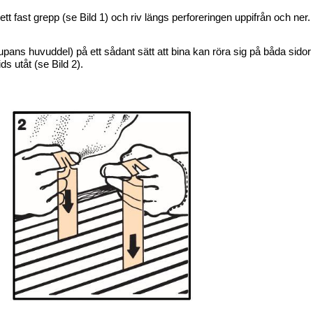
 i ett fast grepp (se Bild 1) och riv längs perforeringen uppifrån och n
pans huvuddel) på ett sådant sätt att bina kan röra sig på båda si
s utåt (se Bild 2).