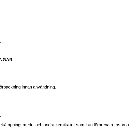
.
INGAR
förpackning innan användning.
.
 bekämpningsmedel och andra kemikalier som kan förorena remsorna.