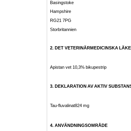
Basingstoke
Hampshire
RG21 7PG
Storbritannien
2. DET VETERINÄRMEDICINSKA LÄ
Apistan vet 10,3% bikupestrip
3. DEKLARATION AV AKTIV SUBSTA
Tau-fluvalinat
824 mg
4.
ANVÄNDNINGSOMRÅDE