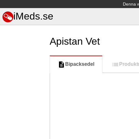
Denna we
iMeds.se
Apistan Vet
Bipacksedel
Produkt