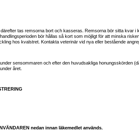
därefter tas remsorna bort och kasseras. Remsorna bör sitta kvar i 
ehandlingsperioden bör hållas så kort som möjligt för att minska risken
ling hos kvalstret. Kontakta veterinär vid nya eller bestående angre
 under sensommaren och efter den huvudsakliga honungsskörden (då 
under året.
ISTRERING
ÄNDAREN nedan innan läkemedlet används.