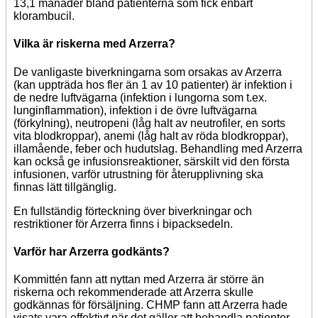
13,1 månader bland patienterna som fick enbart
klorambucil.
Vilka är riskerna med Arzerra?
De vanligaste biverkningarna som orsakas av Arzerra
(kan uppträda hos fler än 1 av 10 patienter) är infektion i
de nedre luftvägarna (infektion i lungorna som t.ex.
lunginflammation), infektion i de övre luftvägarna
(förkylning), neutropeni (låg halt av neutrofiler, en sorts
vita blodkroppar), anemi (låg halt av röda blodkroppar),
illamående, feber och hudutslag. Behandling med Arzerra
kan också ge infusionsreaktioner, särskilt vid den första
infusionen, varför utrustning för återupplivning ska
finnas lätt tillgänglig.
En fullständig förteckning över biverkningar och
restriktioner för Arzerra finns i bipacksedeln.
Varför har Arzerra godkänts?
Kommittén fann att nyttan med Arzerra är större än
riskerna och rekommenderade att Arzerra skulle
godkännas för försäljning. CHMP fann att Arzerra hade
visats vara effektivt när det gäller att behandla patienter