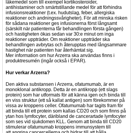
läkemedel som till exempel kortikosteroider,
antihistaminer och smärtstillande medel för att förhindra
infusionsreaktioner (t.ex. hudutslag, feber, allergiska
reaktioner och andningssvårigheter). För att minska risken
för sådana reaktioner ges infusionerna först långsamt
(särskilt när patienterna får behandlingen första gången)
och hastigheten ökas sedan var 30:e minut om inga
reaktioner uppträder. Om reaktioner uppträder ska
behandlingen avbrytas och återupptas med långsammare
hastighet när patienten har återhämtat sig.
Mer information om hur Arzerra ska användas finns i
produktresumén (ingår också i EPAR).
Hur verkar Arzerra?
Den aktiva substansen i Arzerra, ofatumumab, är en
monoklonal antikropp. Detta är en antikropp (ett slags
protein) som har utformats för att känna igen och binda till
en viss struktur (ett så kallat antigen) som förekommer på
vissa av kroppens celler. Ofatumumab har tagits fram för
att binda till ett protein som kallas CD20 och som finns på
ytan hos lymfocyter, däribland de cancerartade lymfocyter
som ses vid sjukdomen KLL. Genom att binda till CD20
stimulerar ofatumumab kroppens immunsystem till
att angripa cancercellerna och bidrar till att hålla