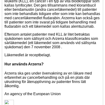
leukemi (KLL), en cancer i en typ av vita blodkroppar som
kallas lymfocyter. Det ges tillsammans med klorambucil
eller bendamustin (andra cancerläkemedel) till patienter
som inte behandlats tidigare eller som inte kan behandlas
med cancerläkemedlet fludarabin. Arzerrra kan också ges
till patienter som inte svarat på tidigare behandling med
fludarabin och ett läkemedel som kallas alemtuzumab.
Eftersom antalet patienter med KLL är litet betraktas
sjukdomen som sällsynt och Arzerra klassificerades som
särläkemedel (ett läkemedel som används vid sällsynta
sjukdomar) den 7 november 2008 .
Läkemedlet är receptbelagt.
Hur används Arzerra?
Arzerra ska ges under övervakning av en läkare med
erfarenhet av cancerbehandling och på en plats där
utrustning för återupplivning av patienter finns lätt
åtkomlig.
An agency of the European Union