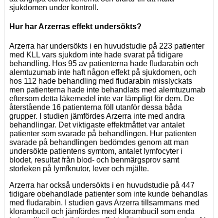
sjukdomen under kontroll.
Hur har Arzerras effekt undersökts?
Arzerra har undersökts i en huvudstudie på 223 patienter
med KLL vars sjukdom inte hade svarat på tidigare
behandling. Hos 95 av patienterna hade fludarabin och
alemtuzumab inte haft någon effekt på sjukdomen, och
hos 112 hade behandling med fludarabin misslyckats
men patienterna hade inte behandlats med alemtuzumab
eftersom detta läkemedel inte var lämpligt för dem. De
återstående 16 patienterna föll utanför dessa båda
grupper. I studien jämfördes Arzerra inte med andra
behandlingar. Det viktigaste effektmåttet var antalet
patienter som svarade på behandlingen. Hur patienten
svarade på behandlingen bedömdes genom att man
undersökte patientens symtom, antalet lymfocyter i
blodet, resultat från blod- och benmärgsprov samt
storleken på lymfknutor, lever och mjälte.
Arzerra har också undersökts i en huvudstudie på 447
tidigare obehandlade patienter som inte kunde behandlas
med fludarabin. I studien gavs Arzerra tillsammans med
klorambucil och jämfördes med klorambucil som enda