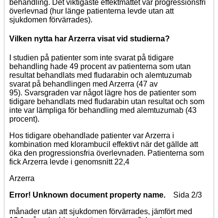
behandling. Det viktigaste effektmåttet var progressionsfri
överlevnad (hur länge patienterna levde utan att
sjukdomen förvärrades).
Vilken nytta har Arzerra visat vid studierna?
I studien på patienter som inte svarat på tidigare
behandling hade 49 procent av patienterna som utan
resultat behandlats med fludarabin och alemtuzumab
svarat på behandlingen med Arzerra (47 av
95). Svarsgraden var något lägre hos de patienter som
tidigare behandlats med fludarabin utan resultat och som
inte var lämpliga för behandling med alemtuzumab (43
procent).
Hos tidigare obehandlade patienter var Arzerra i
kombination med klorambucil effektivt när det gällde att
öka den progressionsfria överlevnaden. Patienterna som
fick Arzerra levde i genomsnitt 22,4
Arzerra
Error! Unknown document property name.
Sida 2/3
månader utan att sjukdomen förvärrades, jämfört med