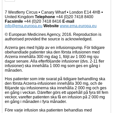
7 Westferry Circus
•
Canary Wharf
•
London E14 4HB
•
United Kingdom
Telephone
+44 (0)20 7418 8400
Facsimile
+44 (0)20 7418 8416
E-mail
info@ema.europa.eu
Website
www.ema.europa.eu
© European Medicines Agency, 2016. Reproduction is
authorised provided the source is acknowledged.
Arzerra ges med hjälp av en infusionspump. För tidigare
obehandlade patienter ska den första infusionen med
Arzerra innehålla 300 mg dag 1, följt av 1 000 mg sju
dagar senare. Alla efterföljande infusioner (dvs. 2-11 fler
infusioner) ska innehålla 1 000 mg som ges en gång i
månaden.
Hos patienter som inte svarat på tidigare behandling ska
den första Arzerra-infusionen innehålla 300 mg, och de
följande sju infusionerna ska innehålla 2 000 mg och ges
en gång i veckan. Därefter görs ett uppehåll på fyra till fem
veckor, varefter patienten ska få en infusion på 2 000 mg
en gång i månaden i fyra månader.
Före varje infusion ska patienten behandlas med