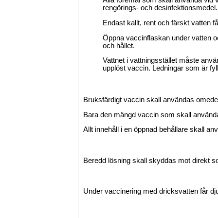
Alla föremål som skall använda vid va
rengörings- och desinfektionsmedel.
Endast kallt, rent och färskt vatten få
Öppna vaccinflaskan under vatten och
och hållet.
Vattnet i vattningsstället måste använ
upplöst vaccin. Ledningar som är f
Bruksfärdigt vaccin skall användas omedel
Bara den mängd vaccin som skall använda
Allt innehåll i en öppnad behållare skall a
Beredd lösning skall skyddas mot direkt so
Under vaccinering med dricksvatten får djure