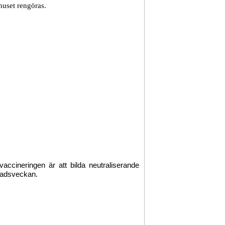
huset rengöras.
accineringen är att bilda neutraliserande
vnadsveckan.