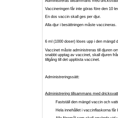
Administreras tillsammans med dricksvatt
Vaccineringen får inte göras före den 10 
En dos vaccin skall ges per djur.
Alla djur i besättningen måste vaccineras.
6 ml (1000 doser) löses upp i den mängd dri
Vaccinet måste administreras till djuren om
snabbt upptag av vaccinet, skall djuren frå
tillgång till det upplösta vaccinet.
Administreringssätt:
Administrering tillsammans med dricksvat
Fastställ den mängd vaccin och vat
Hela innehållet i vaccinflaskorna få