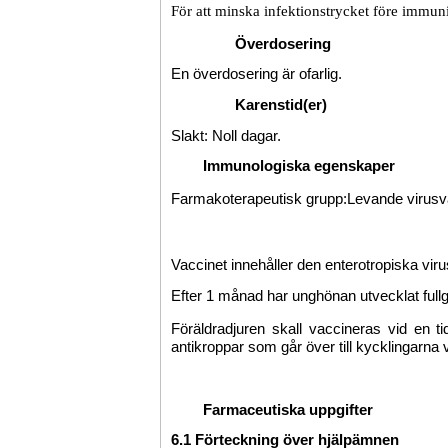
För att minska infektionstrycket före immun
Överdosering
En överdosering är ofarlig.
Karenstid(er)
Slakt: Noll dagar.
Immunologiska egenskaper
Farmakoterapeutisk grupp:
Levande virusva
Vaccinet innehåller den enterotropiska vir
Efter 1 månad har unghönan utvecklat ful
Föräldradjuren skall vaccineras vid en t
antikroppar som går över till kycklingarna 
Farmaceutiska uppgifter
6.1 Förteckning över hjälpämnen