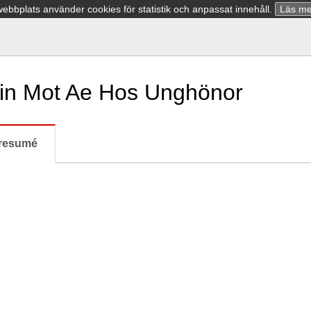
bbplats använder cookies för statistik och anpassat innehåll.
Läs me
ccin Mot Ae Hos Unghönor
resumé