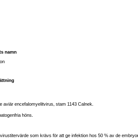
ets namn
ion
ättning
e aviär encefalomyelitvirus, stam 1143 Calnek.
patogenfria höns.
virustitervärde som krävs för att ge infektion hos 50 % av de embryo