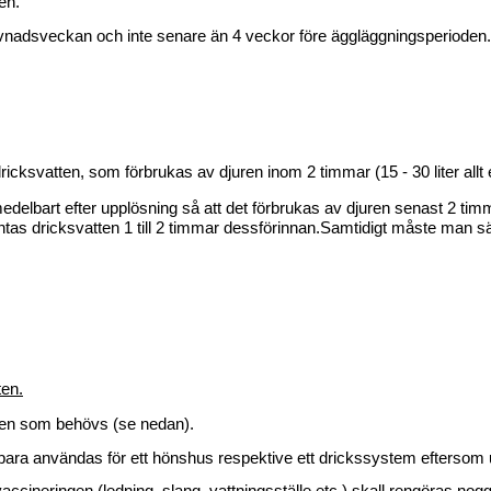
en.
levnadsveckan och inte senare än 4 veckor före äggläggningsperioden.
cksvatten, som förbrukas av djuren inom 2 timmar (15 - 30 liter allt 
edelbart efter upplösning så att det förbrukas av djuren senast 2 tim
ntas dricksvatten 1 till 2 timmar dessförinnan.
Samtidigt måste man säke
ten.
ten som behövs (se nedan).
r bara användas för ett hönshus respektive ett drickssystem eftersom u