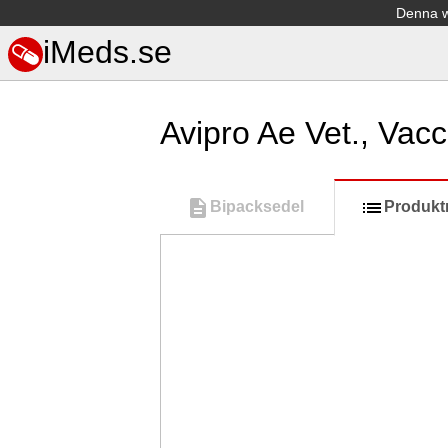
Denna we
iMeds.se
Avipro Ae Vet., Va
Bipacksedel
Produkt