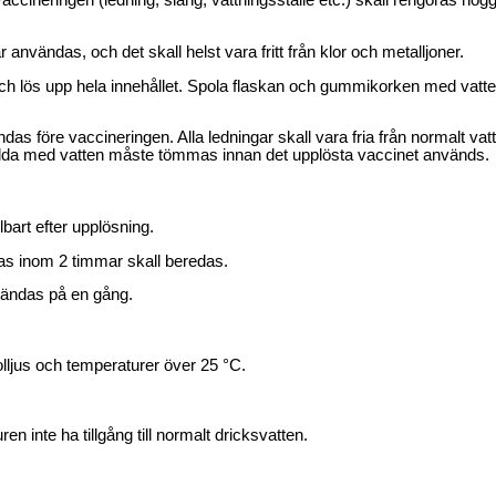
ccineringen (ledning, slang, vattningsställe etc.) skall rengöras noggr
r användas, och det skall helst vara fritt från klor och metalljoner.
 lös upp hela innehållet. Spola flaskan och gummikorken med vatten f
das före vaccineringen. Alla ledningar skall vara fria från normalt vatt
yllda med vatten måste tömmas innan det upplösta vaccinet används.
bart efter upplösning.
s inom 2 timmar skall beredas.
nvändas på en gång.
lljus och temperaturer över 25 °C.
n inte ha tillgång till normalt dricksvatten.