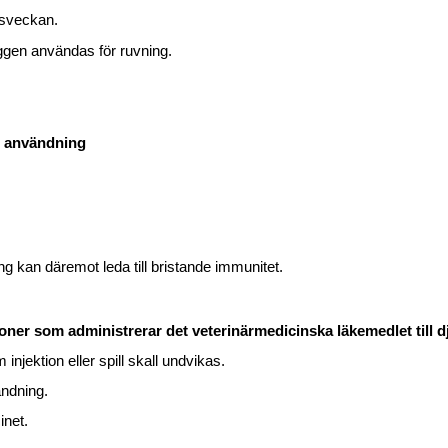
dsveckan.
äggen användas för ruvning.
id användning
g kan däremot leda till bristande immunitet.
soner som administrerar det veterinärmedicinska läkemedlet till d
jektion eller spill skall undvikas.
ändning.
inet.