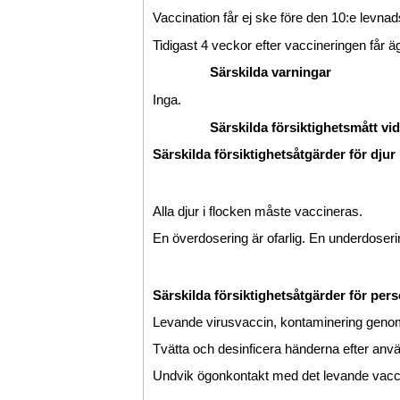
Vaccination får ej ske före den 10:e levna
Tidigast 4 veckor efter vaccineringen får 
Särskilda varningar
Inga.
Särskilda försiktighetsmått v
Särskilda försiktighetsåtgärder för djur
Alla djur i flocken måste vaccineras.
En överdosering är ofarlig. En underdoserin
Särskilda försiktighetsåtgärder för per
Levande virusvaccin, kontaminering genom in
Tvätta och desinficera händerna efter anv
Undvik ögonkontakt med det levande vacc