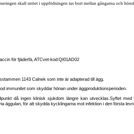
iseringen skall ströet i uppfödningen tas bort mellan gångarna och höns
ccin för fjäderfä, ATCvet-kod:
QI01AD02
usstammen 1143 Calnek som inte är adapterad till ägg.
lgod immunitet som skyddar hönan under äggproduktionsperioden.
idpunkt då ingen klinisk sjukdom längre kan utvecklas.
Syftet med v
via äggulan, för att skydda kycklingarna mot infektion i den första le