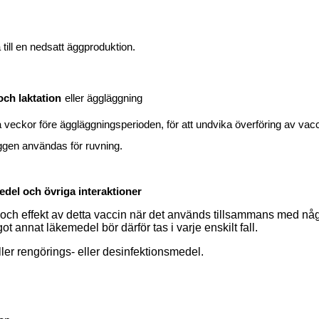
ill en nedsatt äggproduktion.
ch laktation
eller äggläggning
a veckor före äggläggningsperioden, för att undvika överföring av vacc
äggen användas för ruvning.
edel och övriga interaktioner
ch effekt av detta vaccin när det används tillsammans med någo
t annat läkemedel bör därför tas i varje enskilt fall.
åller rengörings- eller desinfektionsmedel.