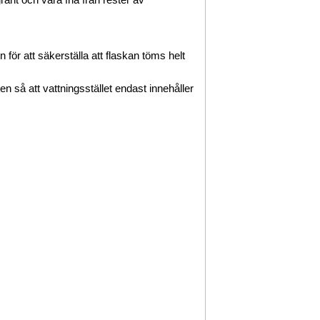
ant och vara fria från rester av
ör att säkerställa att flaskan töms helt
en så att vattningsstället endast innehåller