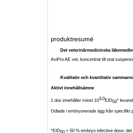
produktresumé
Det veterinärmedicinska läkemedl
AviPro AE vet, koncentrat till oral suspens
Kvalitativ och kvantitativ sammans
Aktivt innehållsämne
3,0
1 dos innehåller minst 10
EID
* levand
50
Odlade i embryonerade ägg från specifikt 
*EID
= 50 % embryo infective dose: det 
50