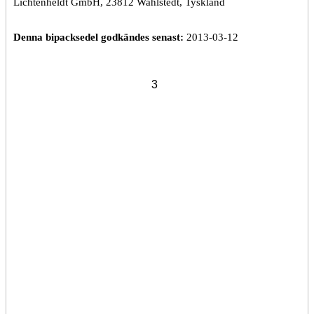
Lichtenheldt GmbH, 23812 Wahlstedt, Tyskland
Denna bipacksedel godkändes senast:
2013-03-12
3