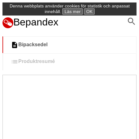
Denna webbplats använder cookies för statistik och anpassat
innehåll.
Läs mer
OK
Bepandex
Bipacksedel
Produktresumé