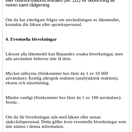
eller Giftinformationscentralen (tel. 112) för bedömning av
risken samt rådgivning.
Om du har ytterligare frågor om användningen av läkemedlet,
kontakta din läkare eller apotekspersonal.
4. Eventuella biverkningar
Liksom alla läkemedel kan Bepandex orsaka biverkningar, men
alla användare behöver inte få dem.
Mycket sällsynta (förekommer hos färre än 1 av 10 000
användare): Kraftig allergisk reaktion (anafylaktisk reaktion),
eksem och nässelutslag.
Mindre vanligt (förekommer hos färre än 1 av 100 användare):
Sveda .
Om du får biverkningar, tala med läkare eller annan
sjukvårdspersonal. Detta gäller även eventuella biverkningar som
inte nämns i denna information.