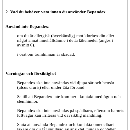
2. Vad du behöver veta innan du använder
Bepandex
Använd inte Bepandex:
om du är allergisk (överkänslig) mot klorhexidin eller
något annat innehållsämne i detta läkemedel (anges i
avsnitt 6).
i örat om trumhinnan är skadad.
Varningar och försiktighet
Bepandex ska inte användas vid djupa sår och bensår
(ulcus cruris) eller under täta förband.
Se till att Bepandex inte kommer i kontakt med ögon och
slemhinnor.
Bepandex ska inte användas på spädbarn, eftersom barnets
luftvägar kan irriteras vid oavsiktlig inandning.
Sluta att använda Bepandex och kontakta omedelbart
läkare om du får svullnad av ansiktet, tungan och/eller