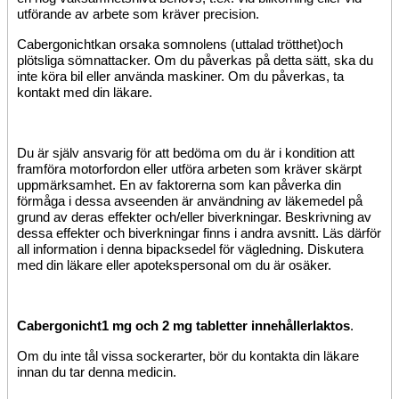
utförande av arbete som kräver precision.
Cabergonicht
kan orsaka
somnolens (uttalad trötthet)
och
plötsliga sömnattacker. Om du påverkas på detta sätt, ska du
inte köra bil eller använda maskiner. Om du påverkas, ta
kontakt med din läkare.
Du är själv ansvarig för att bedöma om du är i kondition att
framföra motorfordon eller utföra arbeten som kräver skärpt
uppmärksamhet. En av faktorerna som kan påverka din
förmåga i dessa avseenden är användning av läkemedel på
grund av deras effekter och/eller biverkningar. Beskrivning av
dessa effekter och biverkningar finns i andra avsnitt. Läs därför
all information i denna bipacksedel för vägledning. Diskutera
med din läkare eller apotekspersonal om du är osäker.
Cabergonicht
1 mg och 2 mg tabletter
innehåller
laktos
.
Om du inte tål vissa sockerarter, bör du kontakta din läkare
innan du tar denna medicin.