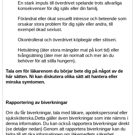
En stark impuls till överdrivet spelande trots allvarliga
konsekvenser för dig själv eller din familj.
Förändrat eller ökat sexuellt intresse och beteende som
orsakar stora problem för dig själv eller andra, till
exempel ökad sexlust.
Okontrollerat och överdrivet
köpbegär
eller slöseri.
Hetsätning (äter stora mängder mat på kort tid) eller
tvångsätning (äter mer än normalt och mer än du
behöver för att stilla hungern).
Tala om för
läkaren
om du börjar bete dig på något av de
här sätten. Ni kan diskutera olika sätt att hantera eller
minska symtomen.
Rapportering av biverkningar
Om du får biverkningar, tala med läkare, apotekspersonal eller
sjuksköterska.
Detta gäller även biverkningar som inte nämns i
denna information. Du kan också rapportera biverkningar direkt
(se detaljer nedan)
.
Genom att rapportera biverkningar kan du
bidra till att öka informationen om läkemedlets säkerhet.