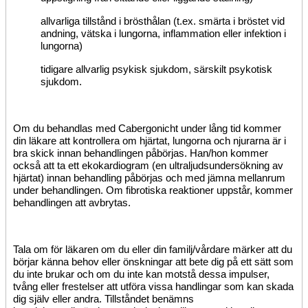
allvarliga tillstånd i brösthålan (t.ex. smärta i bröstet vid
andning, vätska i lungorna, inflammation eller infektion i
lungorna)
tidigare allvarlig psykisk sjukdom, särskilt psykotisk
sjukdom.
Om du behandlas med Cabergonicht under lång tid kommer
din läkare att kontrollera om hjärtat, lungorna och njurarna är i
bra skick innan behandlingen påbörjas. Han/hon kommer
också att ta ett ekokardiogram (en ultraljudsundersökning av
hjärtat) innan behandling påbörjas och med jämna mellanrum
under behandlingen. Om fibrotiska reaktioner uppstår, kommer
behandlingen att avbrytas.
Tala om för läkaren om du eller din familj/vårdare märker att du
börjar känna behov eller önskningar att bete dig på ett sätt som
du inte brukar och om du inte kan motstå dessa impulser,
tvång eller frestelser att utföra vissa handlingar som kan skada
dig själv eller andra. Tillståndet benämns