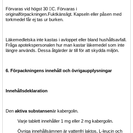
Förvaras vid högst 30

C.
Förvaras i
originalförpackningen.
Fuktkänsligt. Kapseln eller påsen med
torkmedel får ej tas ur burken.
Läkemedlet
ska inte kastas i avloppet eller bland hushållsavfall.
Fråga apotekspersonalen hur man kastar läkemedel som inte
längre används. Dessa åtgärder är till för att skydda miljön.
6.
Förpackningens innehåll och
övriga
upplysningar
Innehållsdeklaration
Den
aktiva substansen
är kabergolin.
Varje
tablett innehåller 1
mg eller 2
mg kabergolin.
Övriga innehållsämnen
är vattenfri laktos
,
L-leucin
och