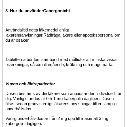
3.
Hur du
använder
Cabergonicht
Använd
alltid detta läkemedel enligt
läkarens
anvisningar
.
Rådfråga läkare eller apotekspersonal om
du är osäker.
Tabletterna bör tas
i samband med
måltid
för att minska vissa
biverkningar, såsom illamående, kräkning och magsmärta.
Vuxna och äldre
patienter
Dosen bestäms av din läkare som anpassar den individuellt för
dig. Vanlig startdos är 0,5‑1 mg kabergolin dagligen. Dosen
ökas sedan gradvis enligt läkarens anvisningar till en lämplig
underhållsdos.
Vanlig underhållsdos är från 2 mg upp till maximalt 3 mg
kabergolin dagligen.