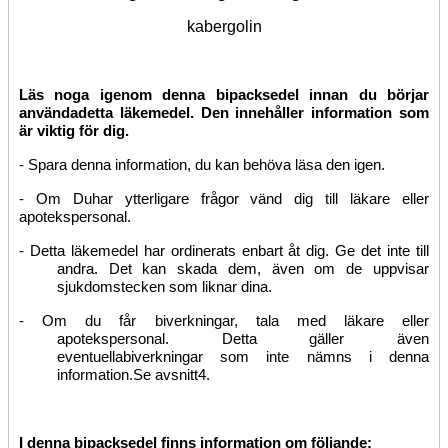
kabergolin
Läs noga igenom denna bipacksedel innan du börjar
använda
detta läkemedel. Den innehåller information som
är viktig för dig.
-
Spara denna information, du kan behöva läsa den igen.
-
Om
Du
har ytterligare frågor vänd dig till läkare eller
apotekspersonal.
-
Detta läkemedel har ordinerats enbart åt dig. Ge det inte till
andra. Det kan skada dem, även om de uppvisar
sjukdomstecken som liknar dina.
-
Om du får biverkningar
, tala med läkare eller
apotekspersonal. Detta gäller även
eventuella
biverkningar som inte nämns i denna
information.
Se avsnitt
4.
I denna bipacksedel finns information om följande: