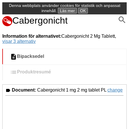
Denna webbplats använder cookies för statistik och anpassat
innehåll.
Läs mer
OK
Cabergonicht
Information för alternativet:
Cabergonicht 2 Mg Tablett,
visar 3 alternativ
Bipacksedel
Produktresumé
Document:
Cabergonicht 1 mg 2 mg tablet PL
change