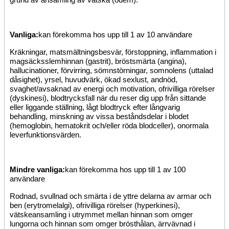
grund av ansamling av vätska (ödem).
Vanliga
:
kan förekomma hos upp till 1 av 10 användare
Kräkningar, matsmältningsbesvär, förstoppning, inflammation i
magsäcksslemhinnan (gastrit), bröstsmärta (angina),
hallucinationer, förvirring, sömnstörningar, somnolens (uttalad
dåsighet), yrsel, huvudvärk, ökad sexlust, andnöd,
svaghet/avsaknad av energi och motivation, ofrivilliga rörelser
(dyskinesi), blodtrycksfall när du reser dig upp från sittande
eller liggande ställning, lågt blodtryck efter långvarig
behandling, minskning av vissa beståndsdelar i blodet
(hemoglobin, hematokrit och/eller röda blodceller), onormala
leverfunktionsvärden.
Mindre vanliga
:
kan förekomma hos upp till 1 av 100
användare
Rodnad, svullnad och smärta i de yttre delarna av armar och
ben (erytromelalgi), ofrivilliga rörelser (hyperkinesi),
vätskeansamling i utrymmet mellan hinnan som omger
lungorna och hinnan som omger brösthålan, ärrvävnad i