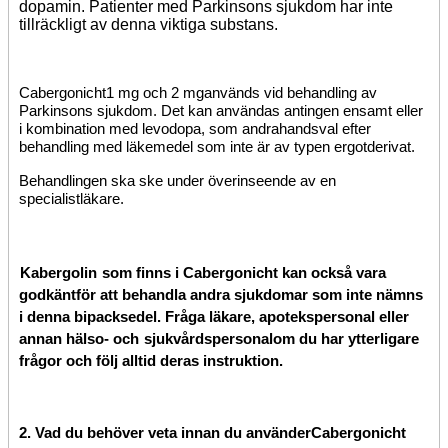
dopamin. Patienter med Parkinsons sjukdom har inte
tillräckligt av denna viktiga substans.
Cabergonicht
1 mg och 2 mg
används vid behandling av
Parkinsons sjukdom. Det kan användas antingen ensamt eller
i kombination med levodopa, som andrahandsval efter
behandling med läkemedel som inte är av typen ergotderivat.
Behandlingen ska ske under överinseende av en
specialistläkare.
Kabergolin
som finns i Cabergonicht kan också vara
godkänt
för att behandla andra sjukdomar som inte nämns
i denna bipacksedel. Fråga läkare, apotekspersonal eller
annan hälso- och
sjukvårds­personal
om du har ytterligare
frågor och följ alltid deras instruktion.
2.
Vad du behöver veta innan du
använder
Cabergonicht