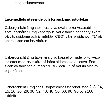
magnesiumstearat
.
Läkemedlets utseende och förpackningsstorlekar
Cabergonicht 1
mg tabletter
är
vita
, ovala,
bikonvexa
tabletter
som innehåller 1 mg kabergolin. Varje tablett har en
brytskåra
på båda sidorna
och
är
märkta ”
CBG
” på ena sidan
och ”1” på
andra sidan om brytskåran.
Cabergonicht 2
mg tabletter
är
vita,
kapselformade
, bikonvexa
tabletter med brytskåra
på båda sidorna av tabletten. Ena
sidan av tabletten är märkt ”CBG” och ”
2” på
varsin sida av
brytskåran.
2, 8, 14,
Cabergonicht 1 mg finns i förpackningsstorlekar med
15, 16, 20, 28, 30, 32, 40, 48, 50, 60, 90, 96 och 100
tabletter.