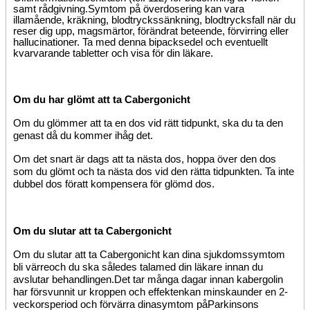
samt rådgivning.
Symtom på överdosering kan vara
illamående, kräkning, blodtryckssänkning, blodtrycksfall när du
reser dig upp, magsmärtor, förändrat beteende, förvirring eller
hallucinationer. Ta med denna bipacksedel och eventuellt
kvarvarande tabletter och visa för din läkare.
Om du har glömt att ta Cabergonicht
Om du glömmer att ta en dos vid rätt tidpunkt, ska du ta den
genast då du kommer ihåg det.
Om det snart är dags att ta nästa dos, hoppa över den dos
som du glömt och ta nästa dos vid den rätta tidpunkten. Ta inte
dubbel dos för
att
kompensera för glömd dos.
Om du slutar att ta Cabergonicht
Om du slutar att
ta Cabergonicht
kan dina sjukdomssymtom
bli värre
och du ska
således tala
med din läkare innan du
avslutar behandlingen.
Det tar många dagar innan kabergolin
har försvunnit ur kroppen och
effekten
kan
minska
under en 2
-
veckorsperiod och förvärra dina
symtom
på
Parkinsons