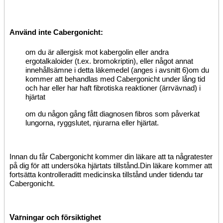
Använd inte Cabergonicht
:
om du är allergisk mot kabergolin eller andra
ergotalkaloider (t.ex. bromokriptin
),
eller något annat
innehållsämne i detta läkemedel
(anges i avsnitt 6)
om du
kommer att
behandlas med
Cabergonicht under
lång
tid
och har eller har haft
fibrotiska reaktioner
(ärrvävnad) i
hjärtat
om du någon gång fått diagnosen fibros som påverkat
lungorna, ryggslutet, njurarna eller hjärtat.
Innan du får Cabergonicht kommer din läkare att
ta några
tester
på dig
för att undersöka
hjärtats tillstånd.
Din läkare kommer att
fortsätta
kontrollera
ditt medicinska tillstånd
under tiden
du tar
Cabergonicht.
Var
ningar och
försiktighet