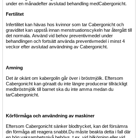
under
en månad
efter avslutad behandling
med
Cabergonicht.
Fertilitet
Infertilitet kan hävas hos kvinnor som tar Cabergonicht och
graviditet kan uppstå innan menstruationscykeln har återgått till
det normala.
Använd vid behov preventivmedel under
behandlingen och fortsätt använda preventivmedel i minst 4
veckor efter avslutad användning av Cabergonicht.
Amning
Det är okänt om kabergolin går över i bröstmjölk. Eftersom
Cabergonicht kan
göra
att du inte längre producerar
tillräckligt
med
bröstmjölk till barnet ska du inte
amma medan du
tar
Cabergonicht.
Körförmåga och användning av maskiner
Eftersom Cabergonicht sänker blodtrycket, kan det försämra
din förmåga att reagera snabbt.
Du måste beakta detta i fall där
en hög vaksamhetsnivå behövs, t.ex. vid bilkörning eller vid