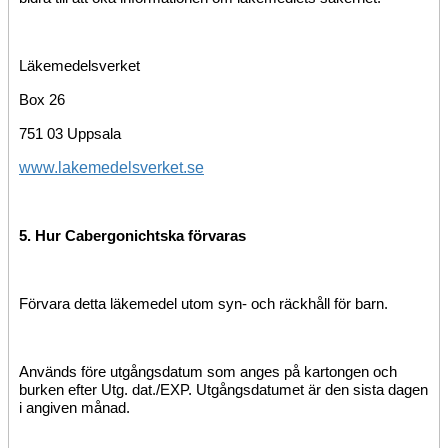
Läkemedelsverket
Box 26
751 03 Uppsala
www.lakemedelsverket.se
5. H
ur Cabergonicht
ska förvaras
Förvara detta läkemedel utom syn- och räckhåll för barn.
Används före utgångsdatum som anges på kartongen och
burken efter Utg. dat./EXP. Utgångsdatumet är den sista dagen
i angiven månad.