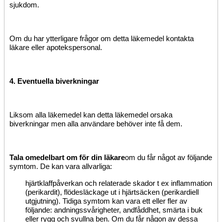
sjukdom
.
Om du har ytterligare frågor om detta läkemedel kontakta
läkare eller apotekspersonal.
4.
Eventuella biverkningar
Liksom alla läkemedel kan detta läkemedel orsaka
biverkningar men alla användare behöver inte få dem.
Tala omedelbart om för din läkare
om du får något av följande
symtom. De kan vara allvarliga:
hjärtklaffpåverkan och relaterade skador t ex inflammation
(perikardit), flödesläckage ut i hjärtsäcken (perikardiell
utgjutning).
Tidiga symtom kan vara ett eller fler av
följande: andningssvårigheter, andfåddhet, smärta i buk
eller rygg och svullna ben. Om du får någon av dessa