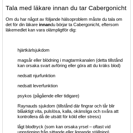
Tala med läkare innan du tar Cabergonicht
Om du har något av följande hälsoproblem
måste
du tala om
det för din läkare
innan
du börjar ta Cabergonicht, eftersom
läkemedlet
kan vara olämpligt
för dig:
hjärtkärlsjukdom
magsår eller blödning i magtarmkanalen (detta tillstånd
kan orsaka svart avföring eller göra att du kräks blod)
nedsatt njurfunktion
nedsatt leverfunktion
psykos (pågående eller tidigare)
Raynauds sjukdom (tillstånd där fingrar och tår blir
blåaktigt vita, pulslösa, kalla, okänsliga och svåra att
kontrollera då de utsätt för köld eller stress)
lågt blodtryck (som kan orsaka yrsel – oftast vid
uppstigning från sittande eller liggande ställning)