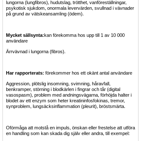
lungorna (lungfibros), hudutslag, trötthet, vanföreställningar,
psykotisk sjukdom, onormala levervärden, svullnad i vävnader
på grund av vätskeansamling (ödem).
Mycket sällsynta:
kan förekomma hos upp till 1 av 10 000
användare
Ärrvävnad i lungorna (fibros).
Har rapporterats:
förekommer hos ett okänt antal användare
Aggression, plötslig insomning, svimning, håravfall,
benkramper, störning i blodkärlen i fingrar och tår (digital
vasospasm), problem med andningsvägarna, förhöjda halter i
blodet av ett enzym som heter kreatininfosfokinas, tremor,
synproblem, lungsäcksinflammation (pleurit), bröstsmärta.
Oförmåga att motstå en impuls, önskan eller frestelse att utföra
en handling som kan skada dig själv eller andra, till exempel: