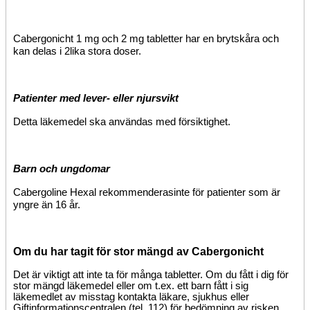
Cabergonicht 1 mg och 2 mg tabletter
har en brytskåra och
kan delas i
2
lika stora
doser
.
Patienter med lever- eller njursvikt
Detta läkemedel ska användas med försiktighet.
Barn och ungdomar
Cabergoline Hexal rekommenderas
inte för patienter som är
yngre än 16 år.
Om du har tagit för stor mängd av Cabergonicht
Det är viktigt att inte ta för många tabletter.
Om du fått i dig för
stor mängd läkemedel eller om t.ex. ett barn fått i sig
läkemedlet av misstag kontakta läkare, sjukhus eller
Giftinformationscentralen (tel. 112) för bedömning av risken