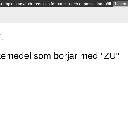
bbplats använder cookies för statistik och anpassat innehåll.
Läs me
Y
äkemedel som börjar med "ZU"