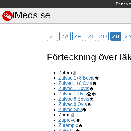
Denna we
iMeds.se
Z-
ZA
ZE
ZI
ZO
ZU
Z
Förteckning över l
Zubrin
Zulvac 1+8 Bovis
Zulvac 1+8 Ovis
Zulvac 1 Bovis
Zulvac 1 Ovis
Zulvac 8 Bovis
Zulvac 8 Ovis
Zulvac Sbv
Zumo
Zuprevo
Zurampic
Zutectra